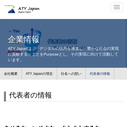
代表者の情報｜業務経歴・所属団体・保有資格・MGIM研究
ナビ
企業情報
ATY Japanは、「デジタルの活用を推進し、豊かな社会の実現
に貢献する」ことをPurposeとし、その実現に向けて活動して
います。
会社概要
ATY Japanの理念
社名への想い
代表者の情報
代表者の情報