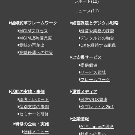
レポート(12)
ニュース(11)
組織変革フレームワーク
経営課題とデジタル戦略
MGIMプロセス
経営や業務の課題
MGIM成熟度尺度
デジタルとの融合
意味の再創出
DXを継続する組織
意味停滞への対策
ご支援サービス
提供価値
サービス領域
フレームワーク
活動の実績・事例
運営メディア
論考・レポート
経営やDX関連
個別支援の事例
タブレットと2in1
セミナーと研修
企業情報
研修の企画・実施
ATY Japanの理念
研修メニュー
社名への想い