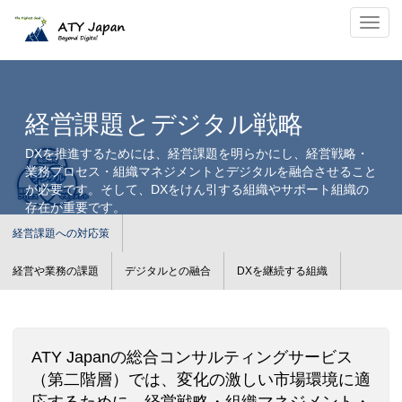
デジタル技術の戦略的活用｜ATY Japan独自の経営課題解決の対応策
ナビ
経営課題とデジタル戦略
DXを推進するためには、経営課題を明らかにし、経営戦略・
業務プロセス・組織マネジメントとデジタルを融合させること
が必要です。そして、DXをけん引する組織やサポート組織の
存在が重要です。
経営課題への対応策
経営や業務の課題
デジタルとの融合
DXを継続する組織
ATY Japanの総合コンサルティングサービス
（第二階層）では、変化の激しい市場環境に適