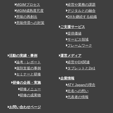
MGIMプロセス
経営や業務の課題
MGIM成熟度尺度
デジタルとの融合
意味の再創出
DXを継続する組織
意味停滞への対策
ご支援サービス
提供価値
サービス領域
フレームワーク
活動の実績・事例
運営メディア
論考・レポート
経営やDX関連
個別支援の事例
タブレットと2in1
セミナーと研修
企業情報
研修の企画・実施
ATY Japanの理念
研修メニュー
社名への想い
研修の成果物
代表者の情報
お問い合わせページ