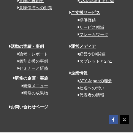
意味の再創出
DXを継続する組織
意味停滞への対策
ご支援サービス
提供価値
サービス領域
フレームワーク
活動の実績・事例
運営メディア
論考・レポート
経営やDX関連
個別支援の事例
タブレットと2in1
セミナーと研修
企業情報
研修の企画・実施
ATY Japanの理念
研修メニュー
社名への想い
研修の成果物
代表者の情報
お問い合わせページ