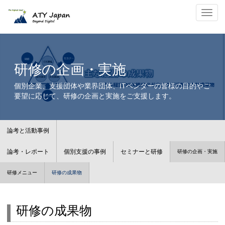
研修成果物｜デジタル経営研修・セキュリティ対策・プロジェクトマネジメント
ナビ
研修の企画・実施
個別企業、支援団体や業界団体、ITベンダーの皆様の目的やご
要望に応じて、研修の企画と実施をご支援します。
論考と活動事例
論考・レポート
個別支援の事例
セミナーと研修
研修の企画・実施
研修メニュー
研修の成果物
研修の成果物