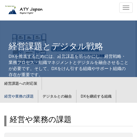
経営課題と業務間連携｜変革ガイド1.経営課題解決・変革ガイド2.業務間連携のた
ナビ
めの対応策
経営課題とデジタル戦略
DXを推進するためには、経営課題を明らかにし、経営戦略・
業務プロセス・組織マネジメントとデジタルを融合させること
が必要です。そして、DXをけん引する組織やサポート組織の
存在が重要です。
経営課題への対応策
経営や業務の課題
デジタルとの融合
DXを継続する組織
経営や業務の課題