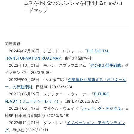
成功を拒む2つのジレンマを打開するためのロ
ードマップ
関連書籍
2024年07月18日 デビッド・ロジャース『
THE DIGITAL
TRANSFORMATION ROADMAP
』東洋経済新報社
2023年10月01日 モハン・スブラマニアム『
デジタル競争戦略
』ダ
イヤモンド社 (2023/8/30)
2023年09月05日 中垣 徹二郎『
企業進化を加速する「ポリネータ
ー」の行動原則
』日経BP (2023/6/23)
2023年06月09日 ステファニー・ウォーナー『
FUTURE
READY（フューチャーレディ）
』日経BP (2023/3/25)
2023年05月17日 マイケル・ウェイド『
ハッキング・デジタル
』日
経BP 日本経済新聞出版 (2023/3/18)
2022年11月01日 ダン・トマ『
イノベーション・アカウンティン
グ
』翔泳社 (2022/10/1)