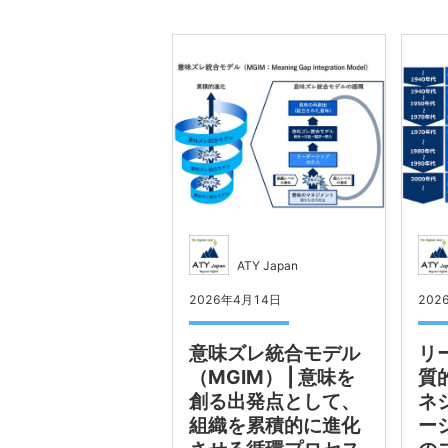
ATY Japan
2026年4月14日
202
意味ズレ統合モデル
リ
（MGIM） | 意味を
質
創る出発点として、
ネ
組織を累積的に進化
ー