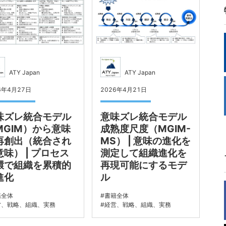
ATY Japan
ATY Japan
6年4月27日
2026年4月21日
味ズレ統合モデル
意味ズレ統合モデル
MGIM）から意味
成熟度尺度（MGIM-
再創出（統合され
MS） | 意味の進化を
意味） | プロセス
測定して組織進化を
環で組織を累積的
再現可能にするモデ
進化
ル
籍全体
書籍全体
営、戦略、組織、実務
経営、戦略、組織、実務