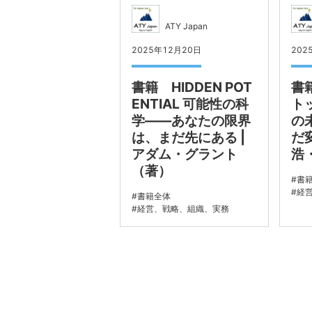
ATY Japan
2025年12月20日
202
書籍 HIDDEN POT
書
ENTIAL 可能性の科
ト
学――あなたの限界
の
は、まだ先にある |
だ
アダム・グラント
浩
（著）
書
経
書籍全体
経営、戦略、組織、実務