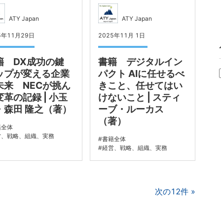
ATY Japan
ATY Japan
5年11月29日
2025年11月 1日
籍 DX成功の鍵
書籍 デジタルイン
ップが変える企業
パクト AIに任せるべ
未来 NECが挑ん
きこと、任せてはい
変革の記録 | 小玉
けないこと | スティ
・森田 隆之（著）
ーブ・ルーカス
（著）
籍全体
営、戦略、組織、実務
書籍全体
経営、戦略、組織、実務
次の12件