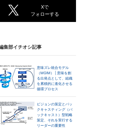
Xで
フォローする
編集部イチオシ記事
意味ズレ統合モデル
（MGIM） | 意味を創
る出発点として、組織
を累積的に進化させる
循環プロセス
ビジョンの策定とバッ
クキャスティング（バ
ックキャスト）型戦略
策定、それを実行する
リーダーの重要性