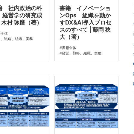
籍 社内政治の科
書籍 イノベーショ
 経営学の研究成
ンOps 組織を動か
| 木村 琢磨（著）
すDX&AI導入プロセ
スのすべて | 藤岡 稔
籍全体
大（著）
営、戦略、組織、実務
書籍全体
経営、戦略、組織、実務