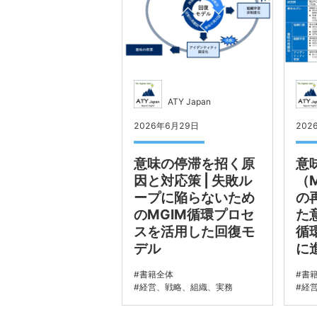
ATY Japan
2026年6月29日
202
意味の停滞を招く原
意
因と対応策 | 失敗ル
（
ープに陥らないため
の
のMGIM循環プロセ
た
スを活用した回復モ
循
デル
に
書籍全体
書
経営、戦略、組織、実務
経