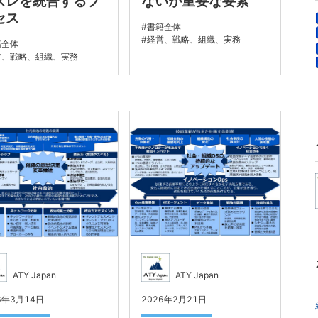
ズレを統合するプ
ないが重要な要素
セス
書籍全体
経営、戦略、組織、実務
籍全体
営、戦略、組織、実務
ATY Japan
ATY Japan
6年3月14日
2026年2月21日