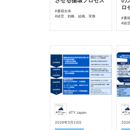
させる循環プロセス
の
ロ
書籍全体
経営、戦略、組織、実務
書
経
ATY Japan
2026年3月23日
202