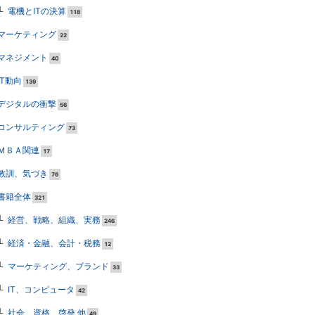
電機とITの決算
118
マーケティング
22
マネジメント
40
IT動向
139
デジタルの衝撃
56
コンサルティング
73
ＭＢＡ関連
17
教訓、気づき
76
書籍全体
321
経営、戦略、組織、実務
246
経済・金融、会計・税務
12
マーケティング、ブランド
33
IT、コンピュータ
42
社会、資格、啓発 他
49