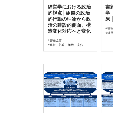
経営学における政治
書
的視点 | 組織の政治
学
的行動の理論から政
果 
治の建設的側面、構
書
造変化対応へと変化
経
書籍全体
経営、戦略、組織、実務