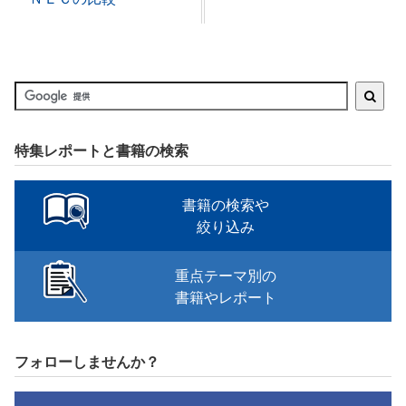
特集レポートと書籍の検索
書籍の検索や
絞り込み
重点テーマ別の
書籍やレポート
フォローしませんか？