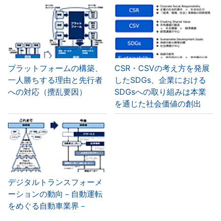
プラットフォームの構築、
CSR・CSVの考え方を発展
一人勝ちする理由と先行者
したSDGs、企業における
への対応（攪乱要因）
SDGsへの取り組みは本業
を通じた社会価値の創出
デジタルトランスフォーメ
ーションの動向－自動運転
をめぐる自動車業界－