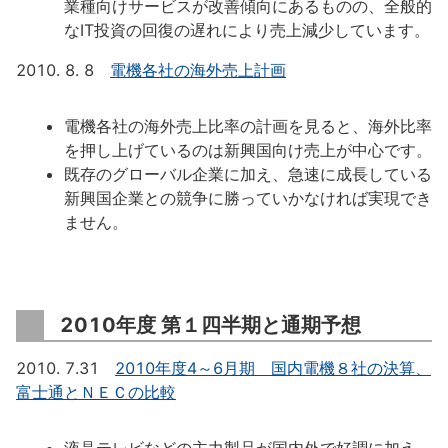
業種向けサービスが改善傾向にあるものの、全般的
なIT投資の回復の遅れにより売上減少しています。
2010. 8. 8
電機各社の海外売上計画
電機各社の海外売上比率の計画を見ると、海外比率
を押し上げているのは新興国向け売上が中心です。
既存のグローバル企業に加え、急速に成長している
新興国企業との競争に勝っていかなければ実現でき
ません。
2010年度 第１四半期と通期予想
2010. 7.31
2010年度4～6月期 国内電機８社の決算、
富士通とＮＥＣの比較