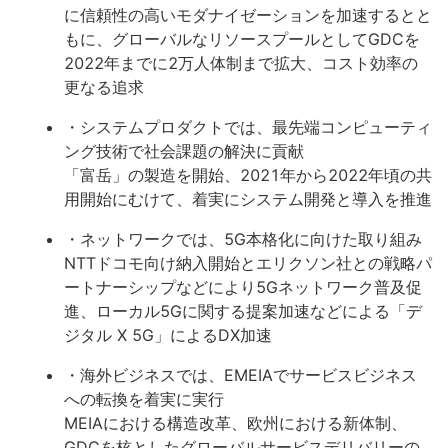
に信頼性の高いモダナイゼーションを加速するとと
もに、グローバルなリソースプールとしてGDCを
2022年までに2万人体制まで拡大、コスト効率の
更なる追求
・システムプロダクトでは、最先端コンピューティ
ング技術で社会課題の解決に貢献
「富岳」の製造を開始、2021年から2022年頃の共
用開始にむけて、着実にシステム開発と導入を推進
・ネットワークでは、5G本格化に向けた取り組み
NTTドコモ向け納入開始とエリクソン社との戦略パ
ートナーシップなどにより5Gネットワーク普及促
進、ローカル5Gに関する提案加速などによる「デ
ジタル X 5G」によるDX加速
・海外ビジネスでは、EMEIAでサービスビジネス
への転換を着実に実行
MEIAにおける構造改革、欧州における新体制、
GDCを核としたグローバルサービスデリバリーの