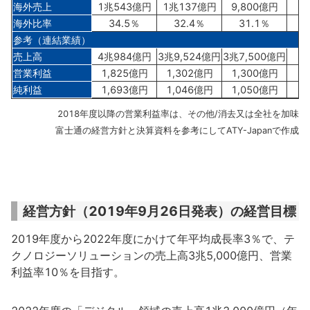
海外売上
1兆543億円
1兆137億円
9,800億円
海外比率
34.5％
32.4％
31.1％
参考（連結業績）
売上高
4兆984億円
3兆9,524億円
3兆7,500億円
営業利益
1,825億円
1,302億円
1,300億円
純利益
1,693億円
1,046億円
1,050億円
2018年度以降の営業利益率は、その他/消去又は全社を加味
富士通の経営方針と決算資料を参考にしてATY-Japanで作成
経営方針（2019年9月26日発表）の経営目標
2019年度から2022年度にかけて年平均成長率3％で、テ
クノロジーソリューションの売上高3兆5,000億円、営業
利益率10％を目指す。