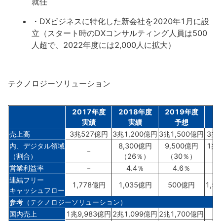
就任
・DXビジネスに特化した新会社を2020年1月に設
立（スタート時のDXコンサルティング人員は500
人超で、2022年度には2,000人に拡大）
テクノロジーソリューション
2017年度
2018年度
2019年度
2
実績
実績
予想
売上高
3兆527億円
3兆1,200億円
3兆1,500億円
3兆
内、デジタル領域
8,300億円
9,500億円
1兆
－
（割合）
（26％）
（30％）
（
営業利益率
－
4.4％
4.6％
連結フリー
1,778億円
1,035億円
500億円
1,5
キャッシュフロー
参考（テクノロジーソリューション）
国内売上
1兆9,983億円
2兆1,099億円
2兆1,700億円