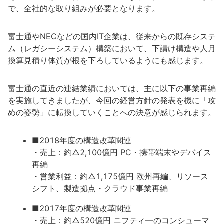
で、全社的な取り組みが必要となります。
富士通やNECなどの国内IT企業は、従来からの既存システ
ム（レガシーシステム）構築において、下請け構造や人月
換算見積り体質が根を下ろしているようにも感じます。
富士通の直近の連結業績においては、主に以下の事業再編
を実施してきましたが、今回の経営方針の発表を機に「攻
めの姿勢」に転換していくことへの決意が感じられます。
■2018年度の構造改革関連
・売上：約△2,100億円 PC・携帯端末やデバイス
再編
・営業利益：約△1,175億円 欧州再編、リソース
シフト、製造拠点・クラウド事業再編
■2017年度の構造改革関連
・売上：約△520億円 ニフティ―のコンシューマ