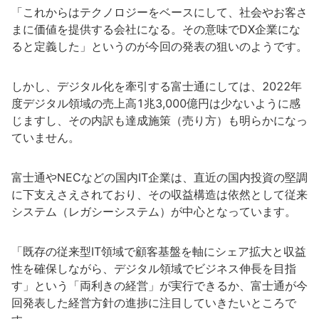
「これからはテクノロジーをベースにして、社会やお客さ
まに価値を提供する会社になる。その意味でDX企業にな
ると定義した」というのが今回の発表の狙いのようです。
しかし、デジタル化を牽引する富士通にしては、2022年
度デジタル領域の売上高1兆3,000億円は少ないように感
じますし、その内訳も達成施策（売り方）も明らかになっ
ていません。
富士通やNECなどの国内IT企業は、直近の国内投資の堅調
に下支えさえされており、その収益構造は依然として従来
システム（レガシーシステム）が中心となっています。
「既存の従来型IT領域で顧客基盤を軸にシェア拡大と収益
性を確保しながら、デジタル領域でビジネス伸長を目指
す」という「両利きの経営」が実行できるか、富士通が今
回発表した経営方針の進捗に注目していきたいところで