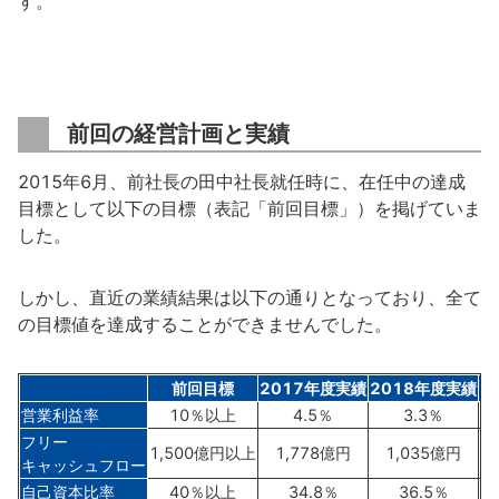
す。
前回の経営計画と実績
2015年6月、前社長の田中社長就任時に、在任中の達成
目標として以下の目標（表記「前回目標」）を掲げていま
した。
しかし、直近の業績結果は以下の通りとなっており、全て
の目標値を達成することができませんでした。
前回目標
2017年度実績
2018年度実績
2
営業利益率
10％以上
4.5％
3.3％
フリー
1,500億円以上
1,778億円
1,035億円
キャッシュフロー
自己資本比率
40％以上
34.8％
36.5％