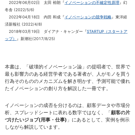
2022年06月02日 太田 裕朗『
イノベーションの不確定性原理
』幻
冬舎 (2022/5/6)
2022年04月18日 内田 和成『
イノベーションの競争戦略
』東洋経
済新報社 (2022/4/8)
2018年03月19日 ダイアナ・キャンダー『
STARTUP（スタートア
ップ）
』新潮社(2017/8/25)
本書は、「破壊的イノベーション論」の提唱者で、世界で
最も影響力のある経営学者である著者が、人がモノを買う
行為そのもののメカニズムを解き明かす、予測可能で優れ
たイノベーションの創り方を解説した一冊です。
イノベーションの成否を分けるのは、顧客データや市場分
析、スプレッドシートに表れる数字ではなく、「
顧客の片
づけたいジョブ(用事・仕事)
」にあるとして、実例を例示
しながら解説しています。