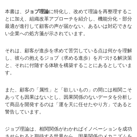
本書は、
ジョブ理論
に特化し、改めて理論を再整理するこ
とに加え、組織改革アプローチを紹介し、機能分化・部分
最適が進行して顧客の声が届かない、あるいは対応できな
い企業への処方箋が示されています。
それは、顧客が進歩を求めて苦労している点は何かを理解
し、彼らの抱えるジョブ（求める進歩）を片づける解決策
と、それに付随する体験を構築することにあるとしていま
す。
また、顧客の「属性」と「欲しいもの」の間には相関こそ
あっても因果はないとし、因果関係のないデータを分析し
て商品を開発するのは「運を天に任せたやり方」であると
警告しています。
ジョブ理論は、相関関係がわかればイノベーションを成功
させられると期待する世界から、因果関係のメカニズムを