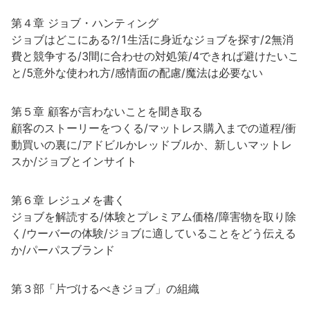
第４章 ジョブ・ハンティング
ジョブはどこにある?/1生活に身近なジョブを探す/2無消
費と競争する/3間に合わせの対処策/4できれば避けたいこ
と/5意外な使われ方/感情面の配慮/魔法は必要ない
第５章 顧客が言わないことを聞き取る
顧客のストーリーをつくる/マットレス購入までの道程/衝
動買いの裏に/アドビルかレッドブルか、新しいマットレ
スか/ジョブとインサイト
第６章 レジュメを書く
ジョブを解読する/体験とプレミアム価格/障害物を取り除
く/ウーバーの体験/ジョブに適していることをどう伝える
か/パーパスブランド
第３部「片づけるべきジョブ」の組織