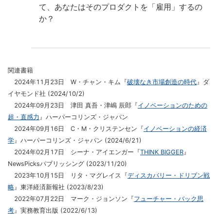
て、あなたはそのプロダクトを「雇用」するの
か？
関連書籍
2024年11月23日 W・チャン・キム『
破壊なき市場創造の時代
』ダ
イヤモンド社 (2024/10/2)
2024年09月23日 津田 真吾・津嶋 辰郎『
イノベーションのための
超・直感力
』ハーパーコリンズ・ジャパン
2024年09月16日 C・M・クリステンセン『
イノベーションの経済
学
』ハーパーコリンズ・ジャパン (2024/6/21)
2024年02月17日 シーナ・アイエンガー『
THINK BIGGER
』
NewsPicksパブリッシング (2023/11/20)
2023年10月15日 リタ・マグレイス『
ディスカバリー・ドリブン戦
略
』東洋経済新報社 (2023/8/23)
2022年07月22日 マーク・ジョンソン『
フューチャー・バック思
考
』実務教育出版 (2022/6/13)