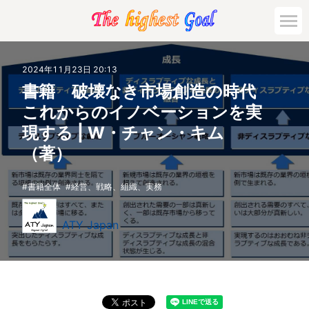
2024年11月23日 20:13
書籍 破壊なき市場創造の時代
これからのイノベーションを実
現する | W・チャン・キム
（著）
書籍全体
経営、戦略、組織、実務
ATY Japan