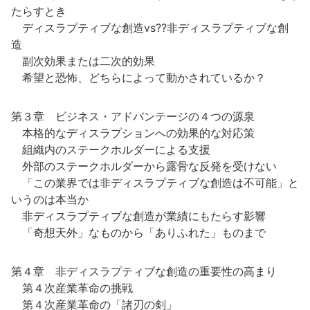
たらすとき
ディスラプティブな創造vs??非ディスラプティブな創
造
副次効果または二次的効果
希望と恐怖、どちらによって動かされているか？
第３章 ビジネス・アドバンテージの４つの源泉
本格的なディスラプションへの効果的な対応策
組織内のステークホルダーによる支援
外部のステークホルダーから露骨な反発を受けない
「この業界では非ディスラプティブな創造は不可能」と
いうのは本当か
非ディスラプティブな創造が業績にもたらす影響
「奇想天外」なものから「ありふれた」ものまで
第４章 非ディスラプティブな創造の重要性の高まり
第４次産業革命の挑戦
第４次産業革命の「諸刃の剣」