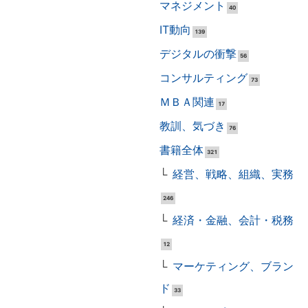
マネジメント
40
IT動向
139
デジタルの衝撃
56
コンサルティング
73
ＭＢＡ関連
17
教訓、気づき
76
書籍全体
321
経営、戦略、組織、実務
246
経済・金融、会計・税務
12
マーケティング、ブラン
ド
33