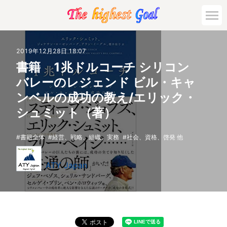
2019年12月28日 18:07
書籍 1兆ドルコーチ シリコン
バレーのレジェンド ビル・キャ
ンベルの成功の教え/エリック・
シュミット（著）
書籍全体
経営、戦略、組織、実務
社会、資格、啓発 他
ATY Japan