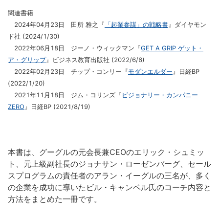
関連書籍
2024年04月23日 田所 雅之『
「起業参謀」の戦略書
』ダイヤモン
ド社 (2024/1/30)
2022年06月18日 ジーノ・ウィックマン『
GET A GRIP ゲット・
ア・グリップ
』ビジネス教育出版社 (2022/6/6)
2022年02月23日 チップ・コンリー『
モダンエルダー
』日経BP
(2022/1/20)
2021年11月18日 ジム・コリンズ『
ビジョナリー・カンパニー
ZERO
』日経BP (2021/8/19)
本書は、グーグルの元会長兼CEOのエリック・シュミッ
ト、元上級副社長のジョナサン・ローゼンバーグ、セール
スプログラムの責任者のアラン・イーグルの三名が、多く
の企業を成功に導いたビル・キャンベル氏のコーチ内容と
方法をまとめた一冊です。