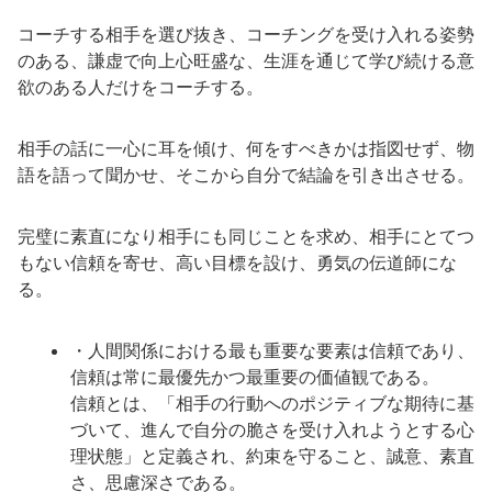
コーチする相手を選び抜き、コーチングを受け入れる姿勢
のある、謙虚で向上心旺盛な、生涯を通じて学び続ける意
欲のある人だけをコーチする。
相手の話に一心に耳を傾け、何をすべきかは指図せず、物
語を語って聞かせ、そこから自分で結論を引き出させる。
完璧に素直になり相手にも同じことを求め、相手にとてつ
もない信頼を寄せ、高い目標を設け、勇気の伝道師にな
る。
・人間関係における最も重要な要素は信頼であり、
信頼は常に最優先かつ最重要の価値観である。
信頼とは、「相手の行動へのポジティブな期待に基
づいて、進んで自分の脆さを受け入れようとする心
理状態」と定義され、約束を守ること、誠意、素直
さ、思慮深さである。