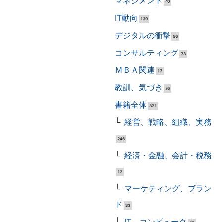
マネジメント
40
IT動向
139
デジタルの衝撃
56
コンサルティング
73
ＭＢＡ関連
17
教訓、気づき
76
書籍全体
321
経営、戦略、組織、実務
246
経済・金融、会計・税務
12
マーケティング、ブラン
ド
33
IT、コンピュータ