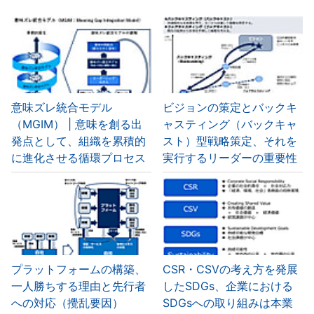
意味ズレ統合モデル
ビジョンの策定とバックキ
（MGIM） | 意味を創る出
ャスティング（バックキャ
発点として、組織を累積的
スト）型戦略策定、それを
に進化させる循環プロセス
実行するリーダーの重要性
プラットフォームの構築、
CSR・CSVの考え方を発展
一人勝ちする理由と先行者
したSDGs、企業における
への対応（攪乱要因）
SDGsへの取り組みは本業