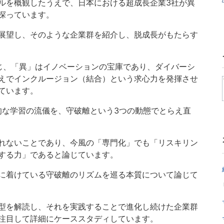
ルを概観したうえで、日本における超成長企業3社が異
探っています。
展望し、そのような企業群を紹介し、脱成長がもたらす
じ、「異」はイノベーションの宝庫であり、ダイバーシ
えでインクルージョン（結合）という求心力を発揮させ
ています。
的な学習の流儀を、守破離という3つの動態でとらえ直
れないことであり、今風の「専門化」でも「リスキリン
する力」であると論じています。
に着けている守破離のリズムを巡る本質について論じて
型を解読し、それを実践することで進化し続けた企業群
注目して詳細にケーススタディしています。