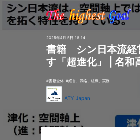
2025年4月 5日 18:14
書籍 シン日本流経
す「超進化」 | 名
書籍全体
経営、戦略、組織、実務
ATY Japan