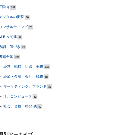
IT動向
139
デジタルの衝撃
56
コンサルティング
73
ＭＢＡ関連
17
教訓、気づき
76
書籍全体
321
経営、戦略、組織、実務
246
経済・金融、会計・税務
12
マーケティング、ブランド
33
IT、コンピュータ
42
社会、資格、啓発 他
49
月別アーカイブ