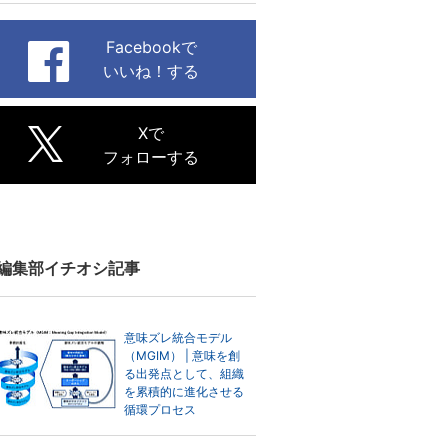
Facebookで
いいね！する
Xで
フォローする
編集部イチオシ記事
意味ズレ統合モデル
（MGIM） | 意味を創
る出発点として、組織
を累積的に進化させる
循環プロセス