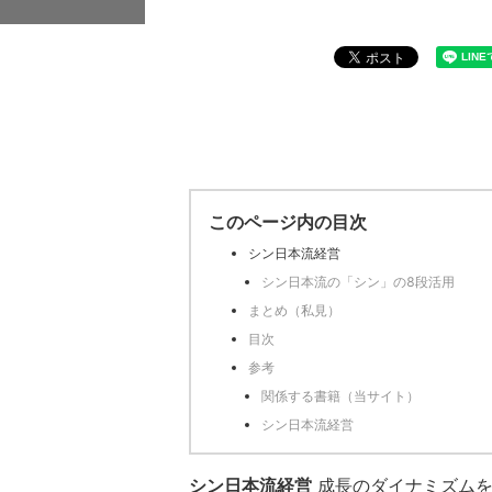
このページ内の目次
シン日本流経営
シン日本流の「シン」の8段活用
まとめ（私見）
目次
参考
関係する書籍（当サイト）
シン日本流経営
シン日本流経営
成長のダイナミズムを