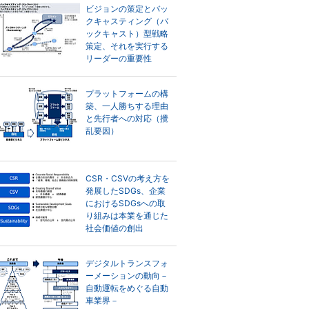
ビジョンの策定とバッ
クキャスティング（バ
ックキャスト）型戦略
策定、それを実行する
リーダーの重要性
プラットフォームの構
築、一人勝ちする理由
と先行者への対応（攪
乱要因）
CSR・CSVの考え方を
発展したSDGs、企業
におけるSDGsへの取
り組みは本業を通じた
社会価値の創出
デジタルトランスフォ
ーメーションの動向－
自動運転をめぐる自動
車業界－