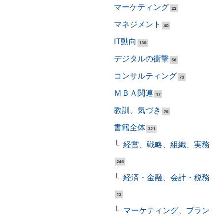
マーケティング
22
マネジメント
40
IT動向
139
デジタルの衝撃
56
コンサルティング
73
ＭＢＡ関連
17
教訓、気づき
76
書籍全体
321
経営、戦略、組織、実務
246
経済・金融、会計・税務
12
マーケティング、ブラン