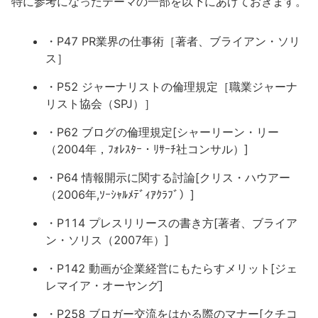
特に参考になったテーマの一部を以下にあげておきます。
・P47 PR業界の仕事術［著者、ブライアン・ソリ
ス］
・P52 ジャーナリストの倫理規定［職業ジャーナ
リスト協会（SPJ）］
・P62 ブログの倫理規定[シャーリーン・リー
（2004年，ﾌｫﾚｽﾀｰ・ﾘｻｰﾁ社コンサル）]
・P64 情報開示に関する討論[クリス・ハウアー
（2006年,ｿｰｼｬﾙﾒﾃﾞｨｱｸﾗﾌﾞ）]
・P114 プレスリリースの書き方[著者、ブライア
ン・ソリス（2007年）]
・P142 動画が企業経営にもたらすメリット[ジェ
レマイア・オーヤング]
・P258 ブロガー交流をはかる際のマナー[クチコ