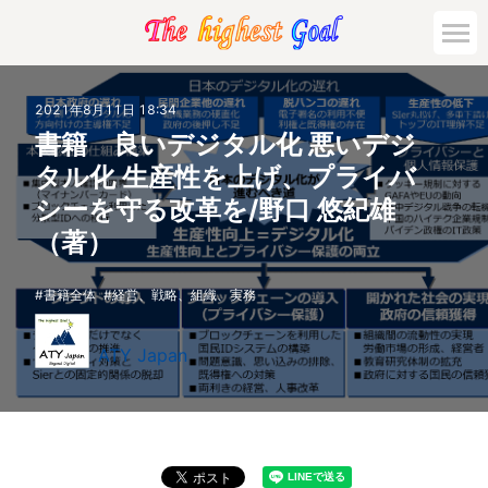
2021年8月11日 18:34
書籍 良いデジタル化 悪いデジ
タル化 生産性を上げ、プライバ
シーを守る改革を/野口 悠紀雄
（著）
書籍全体
経営、戦略、組織、実務
ATY Japan