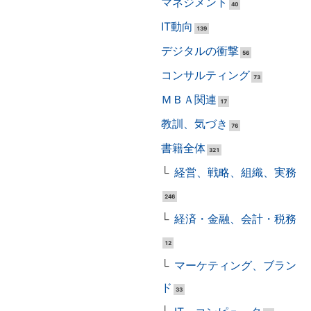
マネジメント
40
IT動向
139
デジタルの衝撃
56
コンサルティング
73
ＭＢＡ関連
17
教訓、気づき
76
書籍全体
321
経営、戦略、組織、実務
246
経済・金融、会計・税務
12
マーケティング、ブラン
ド
33