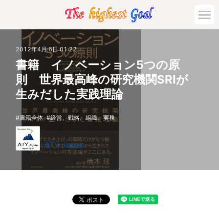
2012年4月 6日 01:22
書籍 イノベーション5つの原
則 世界最高峰の研究機関SRIが
生みだした実践理論
書籍全体
経営、戦略、組織、実務
ATY Japan