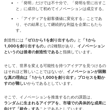
・「発明」だけでは不十分で、「発明を世に出すこ
と」に成功して初めてイノベーションは成立する。
・「アイディアを顧客価値に変化する」ことであ
り、その結果として継続的な利益を企業にもたら
す。
創造性には
「ゼロから1を創り出すもの」
と
「1から
1,000を創り出すもの」
の2種類があり、
イノベーション
というのは後者の創造性である
と指摘しています。
そして、世界を変える可能性を持つアイデアを見つけるの
はそれほど難しいことではないが、
イノベーションが困難
な真の理由は「1から1,000を創り出す」プロセスを動か
すのが難しい
からであるとしています。
そこで、イノベーションを推進するための課題は、
ランダムに生まれるアイデアを、市場での具体的な成果に
向けて「統合」する
ことであるとしています。