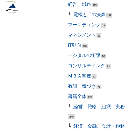
経営、戦略
125
電機とITの決算
118
マーケティング
22
マネジメント
40
IT動向
139
デジタルの衝撃
56
コンサルティング
73
ＭＢＡ関連
17
教訓、気づき
76
書籍全体
321
経営、戦略、組織、実務
246
経済・金融、会計・税務