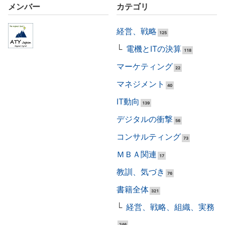
メンバー
カテゴリ
経営、戦略
125
電機とITの決算
118
マーケティング
22
マネジメント
40
IT動向
139
デジタルの衝撃
56
コンサルティング
73
ＭＢＡ関連
17
教訓、気づき
76
書籍全体
321
経営、戦略、組織、実務
246