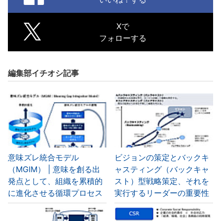
Xで
フォローする
編集部イチオシ記事
意味ズレ統合モデル
ビジョンの策定とバックキ
（MGIM） | 意味を創る出
ャスティング（バックキャ
発点として、組織を累積的
スト）型戦略策定、それを
に進化させる循環プロセス
実行するリーダーの重要性