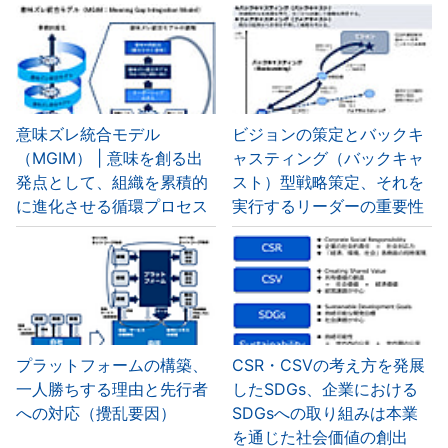
意味ズレ統合モデル
ビジョンの策定とバックキ
（MGIM） | 意味を創る出
ャスティング（バックキャ
発点として、組織を累積的
スト）型戦略策定、それを
に進化させる循環プロセス
実行するリーダーの重要性
プラットフォームの構築、
CSR・CSVの考え方を発展
一人勝ちする理由と先行者
したSDGs、企業における
への対応（攪乱要因）
SDGsへの取り組みは本業
を通じた社会価値の創出