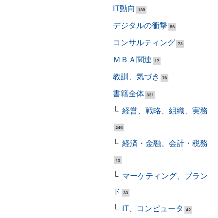
IT動向
139
デジタルの衝撃
56
コンサルティング
73
ＭＢＡ関連
17
教訓、気づき
76
書籍全体
321
経営、戦略、組織、実務
246
経済・金融、会計・税務
12
マーケティング、ブラン
ド
33
IT、コンピュータ
42