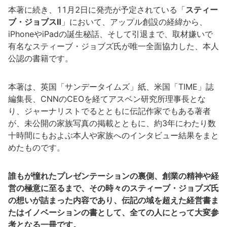
本著に続き、11月2日に発売が予定されている「
スティー
ブ・ジョブスⅡ
」において、アップル創設の経緯から、
iPhoneやiPadの誕生秘話、そして引退まで、取材嫌いで
有名なスティーブ・ジョブズ氏が唯一全面協力した、本人
公認の書籍です。
本著は、英国「サンデータイムズ」紙、米国「TIME」誌
編集長、CNNのCEOを経てアスベン研究所理事長とな
り、ジャーナリストでるとともに伝記作家でもある著者
が、未公開の家族写真の掲載とともに、約3年にわたり数
十時間にもおよぶ本人や家族へのインタビュー結果をまと
めたものです。
誰もが憧れたプレゼンテーションの裏側、創業の精神や経
営の極意に至るまで、その時々のスティーブ・ジョブズ氏
の想いが詰まった内容であり、伝記の域を超えた経営書ま
たはイノベーションの書として、全ての人にとって大変参
考となる一冊です。