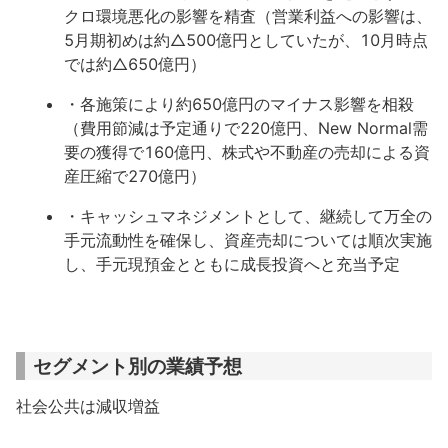
クロ環境悪化の影響を精査（営業利益への影響は、
5月期初めは約△500億円としていたが、10月時点
では約△650億円）
・各施策により約650億円のマイナス影響を相殺
（費用節減は予定通りで220億円、New Normal需
要の獲得で160億円、株式や不動産の売却による資
産圧縮で270億円）
・キャッシュマネジメントとして、継続して万全の
手元流動性を確保し、資産売却については順次実施
し、手元現預金とともに成長投資へと充当予定
セグメント別の業績予想
社会公共は減収増益