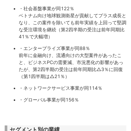
・社会基盤事業が同122％
ベトナム向け地球観測衛星が貢献してプラス成長と
なり、この案件を除いても前年実績を上回って堅調
な受注環境を継続（第2四半期の受注は前年同期比
41％で大幅増）
・エンタープライズ事業が同88％
前年に金融向け、流通向けの大型案件があったこ
と、ビジネスPCの需要減、市況悪化の影響があっ
たが、第2四半期の受注は前年同期比△3％に回復
（第1四半期は△21％）
・ネットワークサービス事業が同114％
・グローバル事業が同156％
セグメント別の業績