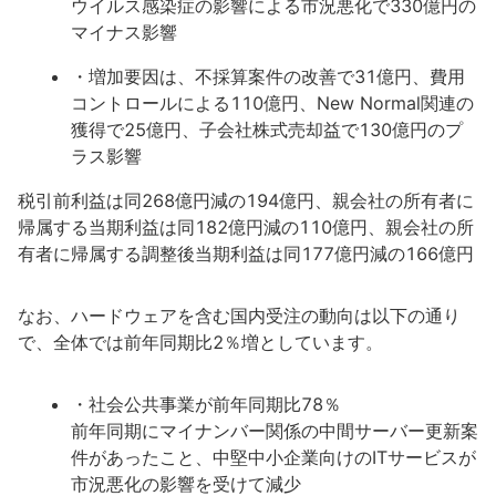
ウイルス感染症の影響による市況悪化で330億円の
マイナス影響
・増加要因は、不採算案件の改善で31億円、費用
コントロールによる110億円、New Normal関連の
獲得で25億円、子会社株式売却益で130億円のプ
ラス影響
税引前利益は同268億円減の194億円、親会社の所有者に
帰属する当期利益は同182億円減の110億円、親会社の所
有者に帰属する調整後当期利益は同177億円減の166億円
なお、ハードウェアを含む国内受注の動向は以下の通り
で、全体では前年同期比2％増としています。
・社会公共事業が前年同期比78％
前年同期にマイナンバー関係の中間サーバー更新案
件があったこと、中堅中小企業向けのITサービスが
市況悪化の影響を受けて減少