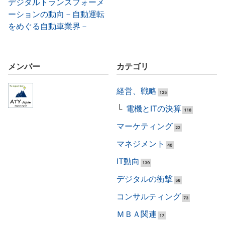
デジタルトランスフォーメ
ーションの動向－自動運転
をめぐる自動車業界－
メンバー
カテゴリ
経営、戦略
125
電機とITの決算
118
マーケティング
22
マネジメント
40
IT動向
139
デジタルの衝撃
56
コンサルティング
73
ＭＢＡ関連
17