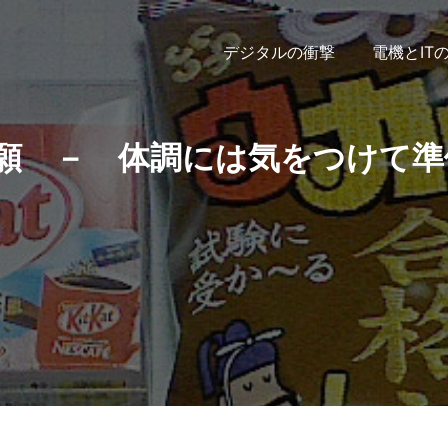
デジタルの衝撃
電機とIT
願 － 体調には気をつけて準