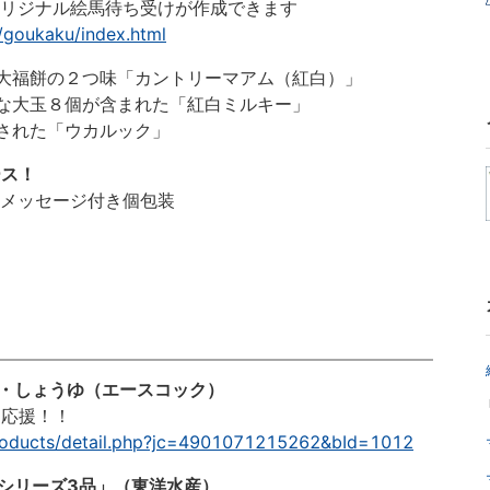
ジナル絵馬待ち受けが作成できます
p/goukaku/index.html
福餅の２つ味「カントリーマアム（紅白）」
大玉８個が含まれた「紅白ミルキー」
れた「ウカルック」
ース！
メッセージ付き個包装
ま・しょうゆ（エースコック）
応援！！
products/detail.php?jc=4901071215262&bId=1012
シリーズ3品」（東洋水産）