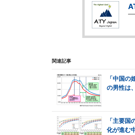
A
関連記事
「中国の
の男性は
「主要国
化が進む