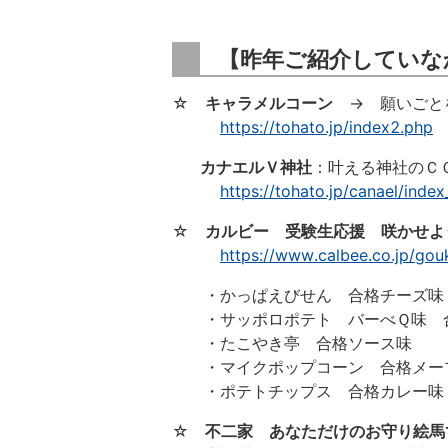
【昨年ご紹介していな
☆
キャラメルコーン
→ 願いごと
https://tohato.jp/index2.php
カナエルＶ神社
：叶える神社のＣ
https://tohato.jp/canael/inde
☆
カルビー 受験生応援 咲かせよ
https://www.calbee.co.jp/gou
・かっぱえびせん 合格チーズ味
・サッポロポテト バーべＱ味 
・たこやき亭 合格ソース味
・マイクポップコーン 合格メー
・ポテトチップス 合格カレー味
☆
不二家 あなただけのお守り絵馬