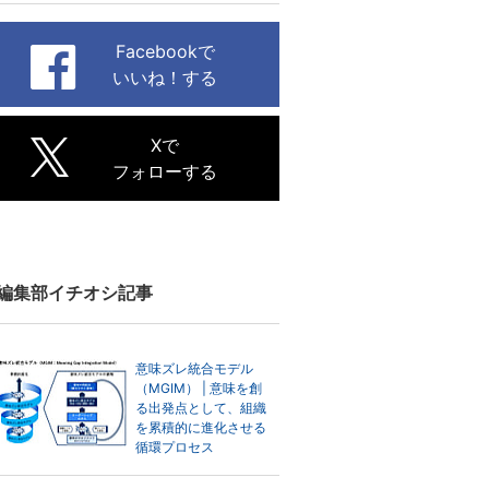
Facebookで
いいね！する
Xで
フォローする
編集部イチオシ記事
意味ズレ統合モデル
（MGIM） | 意味を創
る出発点として、組織
を累積的に進化させる
循環プロセス