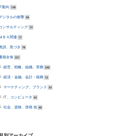
IT動向
139
デジタルの衝撃
56
コンサルティング
73
ＭＢＡ関連
17
教訓、気づき
76
書籍全体
321
経営、戦略、組織、実務
246
経済・金融、会計・税務
12
マーケティング、ブランド
33
IT、コンピュータ
42
社会、資格、啓発 他
49
月別アーカイブ