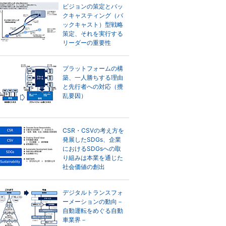
ビジョンの策定とバッ
クキャスティング（バ
ックキャスト）型戦略
策定、それを実行する
リーダーの重要性
プラットフォームの構
築、一人勝ちする理由
と先行者への対応（攪
乱要因）
CSR・CSVの考え方を
発展したSDGs、企業
におけるSDGsへの取
り組みは本業を通じた
社会価値の創出
デジタルトランスフォ
ーメーションの動向－
自動運転をめぐる自動
車業界－