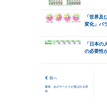
「世界及
変化」バ
「日本の
の必要性
前へ
書籍 あのサービスが選ばれる理
由