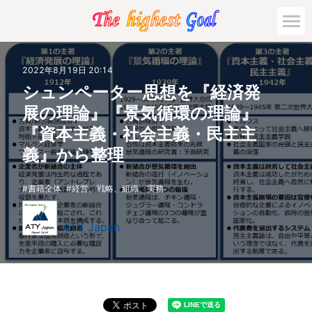
2022年8月19日 20:14
シュンペーター思想を『経済発
展の理論』『景気循環の理論』
『資本主義・社会主義・民主主
義』から整理
書籍全体
経営、戦略、組織、実務
ATY Japan