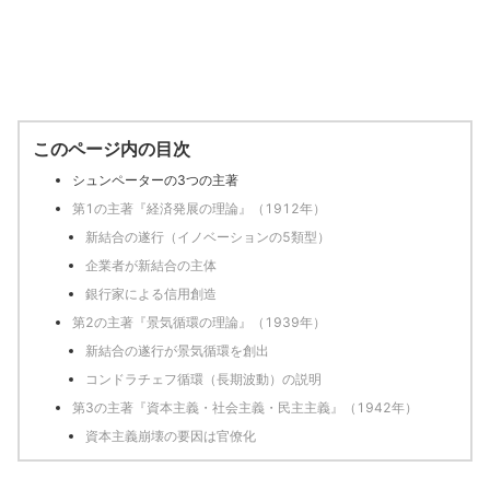
このページ内の目次
シュンペーターの3つの主著
第1の主著『経済発展の理論』（1912年）
新結合の遂行（イノベーションの5類型）
企業者が新結合の主体
銀行家による信用創造
第2の主著『景気循環の理論』（1939年）
新結合の遂行が景気循環を創出
コンドラチェフ循環（長期波動）の説明
第3の主著『資本主義・社会主義・民主主義』（1942年）
資本主義崩壊の要因は官僚化