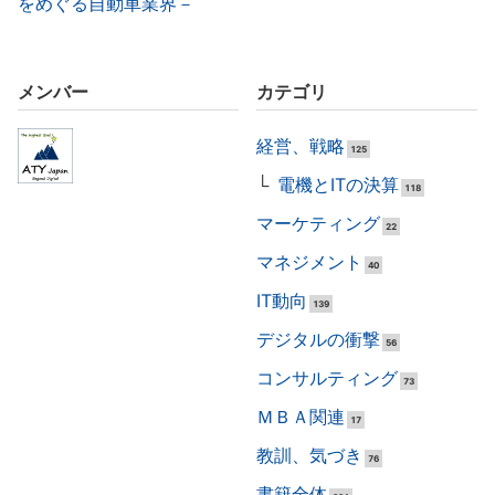
をめぐる自動車業界－
メンバー
カテゴリ
経営、戦略
125
電機とITの決算
118
マーケティング
22
マネジメント
40
IT動向
139
デジタルの衝撃
56
コンサルティング
73
ＭＢＡ関連
17
教訓、気づき
76
書籍全体