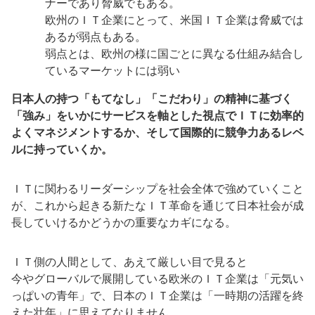
ナーであり脅威でもある。
欧州のＩＴ企業にとって、米国ＩＴ企業は脅威では
あるが弱点もある。
弱点とは、欧州の様に国ごとに異なる仕組み結合し
ているマーケットには弱い
日本人の持つ「もてなし」「こだわり」の精神に基づく
「強み」をいかにサービスを軸とした視点でＩＴに効率的
よくマネジメントするか、そして国際的に競争力あるレベ
ルに持っていくか。
ＩＴに関わるリーダーシップを社会全体で強めていくこと
が、これから起きる新たなＩＴ革命を通じて日本社会が成
長していけるかどうかの重要なカギになる。
ＩＴ側の人間として、あえて厳しい目で見ると
今やグローバルで展開している欧米のＩＴ企業は「元気い
っぱいの青年」で、日本のＩＴ企業は「一時期の活躍を終
えた壮年」に思えてなりません。