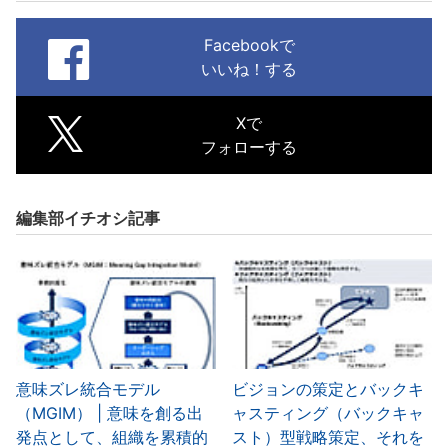
Facebookで
いいね！する
Xで
フォローする
編集部イチオシ記事
意味ズレ統合モデル
ビジョンの策定とバックキ
（MGIM） | 意味を創る出
ャスティング（バックキャ
発点として、組織を累積的
スト）型戦略策定、それを