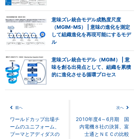
意味ズレ統合モデル成熟度尺度
（MGIM-MS） | 意味の進化を測定
して組織進化を再現可能にするモデ
ル
意味ズレ統合モデル（MGIM） | 意
味を創る出発点として、組織を累積
的に進化させる循環プロセス
前へ
次へ
ワールドカップ出場チ
2010年度4～6月期 国
ームのユニフォーム、
内電機８社の決算、富
プーマとアディダスの
士通とＮＥＣの比較