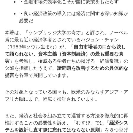
・金融市場の効率化こそが国に繁栄をもたらす
・良い経済政策の導入には経済に関する深い知識が
必要だ
本著は、「ケンブリッジ大学の奇才」と評され、ノーベル
賞に最も近い経済学者とされているハジュン・チャン
（1963年ソウル生まれ）が、「
自由市場者の口から決し
て語られない、資本主義（資本制経済）の最も重要な真
実
」を考察し、権威ある学者たちの掲げる「経済常識」の
欠陥を指摘したうえで、
諸問題を改善するための具体的な
提言
を各章で展開しています。
その対象となっている国々も、欧米のみならずアジア・ア
フリカ圏にまで、幅広く検証されています。
また、経済と社会を組み立てて運営する方法を徹底的に再
検討することの必要性を訴え、「むすび」では「
経済シス
テムを設計し直す際に忘れてはならない原則
」を８つ挙げ