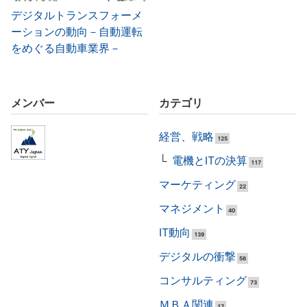
デジタルトランスフォーメ
ーションの動向－自動運転
をめぐる自動車業界－
メンバー
カテゴリ
経営、戦略
125
電機とITの決算
117
マーケティング
22
マネジメント
40
IT動向
139
デジタルの衝撃
56
コンサルティング
73
ＭＢＡ関連
17