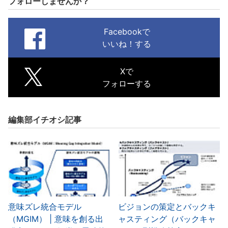
フォローしませんか？
Facebookで
いいね！する
Xで
フォローする
編集部イチオシ記事
意味ズレ統合モデル
ビジョンの策定とバックキ
（MGIM） | 意味を創る出
ャスティング（バックキャ