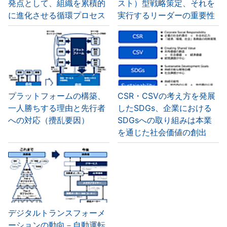
発点として、組織を累積的
スト）型戦略策定、それを
に進化させる循環プロセス
実行するリーダーの重要性
プラットフォームの構築、
CSR・CSVの考え方を発展
一人勝ちする理由と先行者
したSDGs、企業における
への対応（攪乱要因）
SDGsへの取り組みは本業
を通じた社会価値の創出
デジタルトランスフォーメ
ーションの動向－自動運転