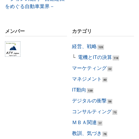
をめぐる自動車業界－
メンバー
カテゴリ
経営、戦略
125
電機とITの決算
118
マーケティング
22
マネジメント
40
IT動向
139
デジタルの衝撃
56
コンサルティング
73
ＭＢＡ関連
17
教訓、気づき
76