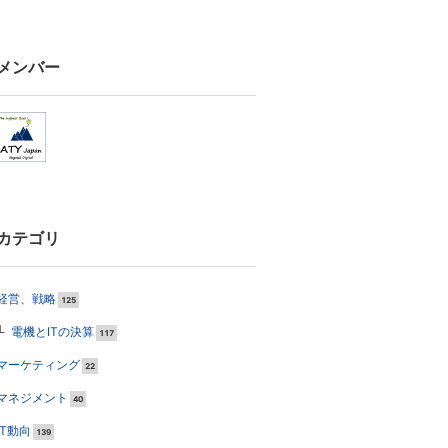
メンバー
カテゴリ
経営、戦略
125
電機とITの決算
117
マーケティング
22
マネジメント
40
IT動向
139