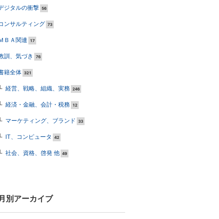
デジタルの衝撃
56
コンサルティング
73
ＭＢＡ関連
17
教訓、気づき
76
書籍全体
321
経営、戦略、組織、実務
246
経済・金融、会計・税務
12
マーケティング、ブランド
33
IT、コンピュータ
42
社会、資格、啓発 他
49
月別アーカイブ