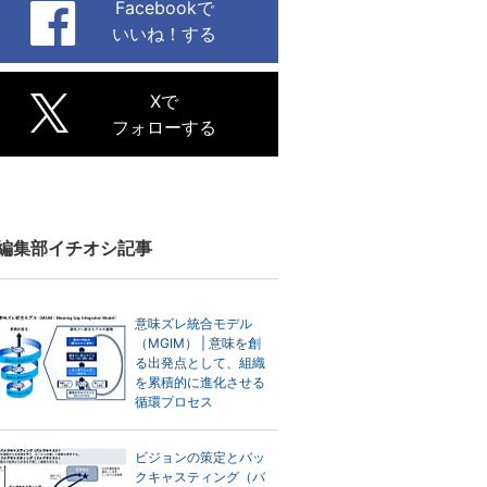
Facebookで
いいね！する
Xで
フォローする
編集部イチオシ記事
意味ズレ統合モデル
（MGIM） | 意味を創
る出発点として、組織
を累積的に進化させる
循環プロセス
ビジョンの策定とバッ
クキャスティング（バ