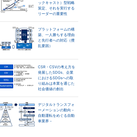
ックキャスト）型戦略
策定、それを実行する
リーダーの重要性
プラットフォームの構
築、一人勝ちする理由
と先行者への対応（攪
乱要因）
CSR・CSVの考え方を
発展したSDGs、企業
におけるSDGsへの取
り組みは本業を通じた
社会価値の創出
デジタルトランスフォ
ーメーションの動向－
自動運転をめぐる自動
車業界－