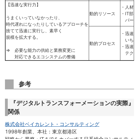
【迅速な実行力】
・人材を
動的リソース
・IT部
うまくいっていなかったり、
パート
時代遅れになったりしているアプローチを
捨てて迅速に実行し、素早く
・迅速な
規模を拡大する。
いち早
動的プロセス
・迅速な
⇒ 必要な能力の供給と業務変更に
テクノ
対応できるエコシステムの整備
参考
『デジタルトランスフォーメーションの実際』
関係
株式会社ベイカレント・コンサルティング
1998年創業、本社：東京都港区
戦略から業務・ITまでをカバーする日系総合コンサルティ