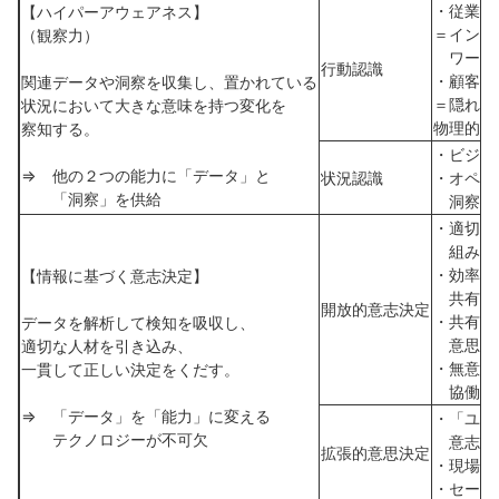
・従業員
【ハイパーアウェアネス】
＝インサ
（観察力）
ワーク
行動認識
・顧客の
関連データや洞察を収集し、置かれている
＝隠れた
状況において大きな意味を持つ変化を
物理的の
察知する。
・ビジネ
⇒ 他の２つの能力に「データ」と
状況認識
・オペレ
「洞察」を供給
洞察を
・適切な
組み合
・効率的
【情報に基づく意志決定】
共有で
開放的意志決定
・共有さ
データを解析して検知を吸収し、
意思決
適切な人材を引き込み、
・無意識
一貫して正しい決定をくだす。
協働す
⇒ 「データ」を「能力」に変える
・「ユビ
テクノロジーが不可欠
意志決
拡張的意思決定
・現場で
・セール