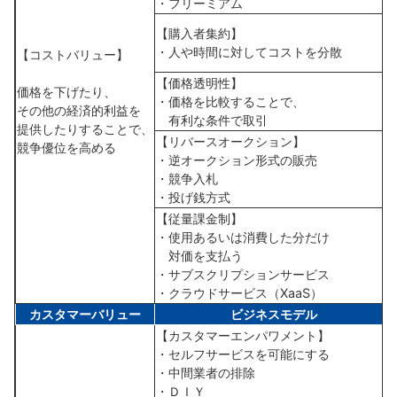
・フリーミアム
【購入者集約】
・人や時間に対してコストを分散
【コストバリュー】
【価格透明性】
価格を下げたり、
・価格を比較することで、
その他の経済的利益を
有利な条件で取引
提供したりすることで、
【リバースオークション】
競争優位を高める
・逆オークション形式の販売
・競争入札
・投げ銭方式
【従量課金制】
・使用あるいは消費した分だけ
対価を支払う
・サブスクリプションサービス
・クラウドサービス（XaaS）
カスタマーバリュー
ビジネスモデル
【カスタマーエンパワメント】
・セルフサービスを可能にする
・中間業者の排除
・ＤＩＹ