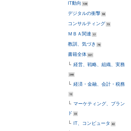
IT動向
139
デジタルの衝撃
56
コンサルティング
73
ＭＢＡ関連
17
教訓、気づき
76
書籍全体
321
経営、戦略、組織、実務
246
経済・金融、会計・税務
12
マーケティング、ブラン
ド
33
IT、コンピュータ
42