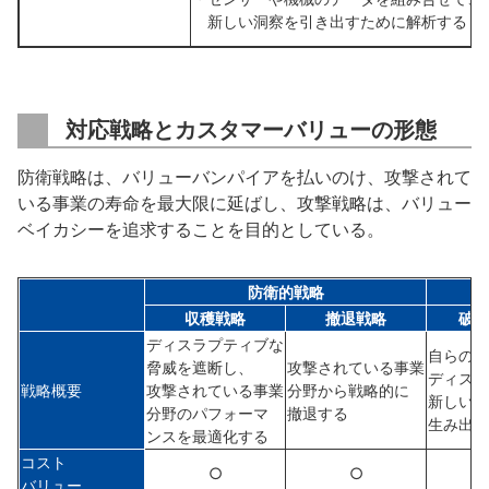
新しい洞察を引き出すために解析する
対応戦略とカスタマーバリューの形態
防衛戦略は、バリューバンパイアを払いのけ、攻撃されて
いる事業の寿命を最大限に延ばし、攻撃戦略は、バリュー
ベイカシーを追求することを目的としている。
防衛的戦略
収穫戦略
撤退戦略
破壊
ディスラプティブな
自らの中
脅威を遮断し、
攻撃されている事業
ディスラ
戦略概要
攻撃されている事業
分野から戦略的に
新しい市
分野のパフォーマ
撤退する
生み出す
ンスを最適化する
コスト
○
○
バリュー