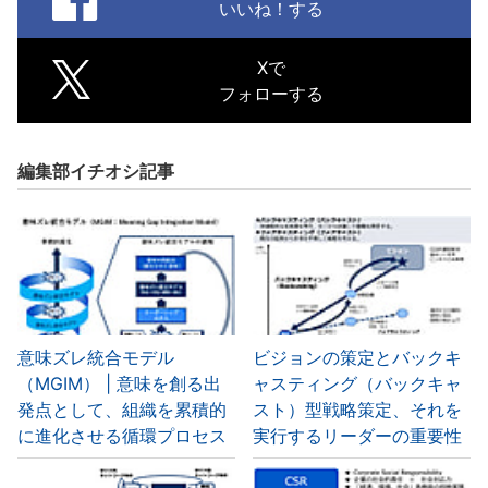
いいね！する
Xで
フォローする
編集部イチオシ記事
意味ズレ統合モデル
ビジョンの策定とバックキ
（MGIM） | 意味を創る出
ャスティング（バックキャ
発点として、組織を累積的
スト）型戦略策定、それを
に進化させる循環プロセス
実行するリーダーの重要性