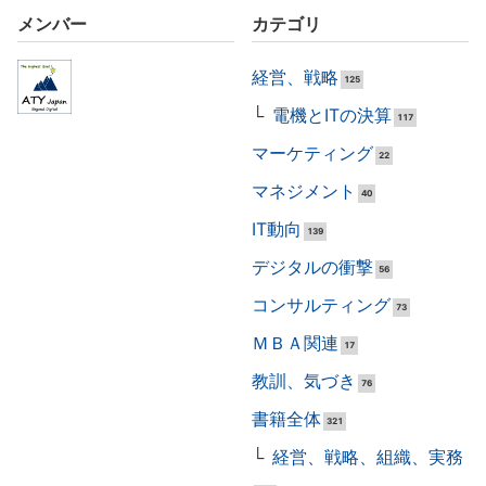
メンバー
カテゴリ
経営、戦略
125
電機とITの決算
117
マーケティング
22
マネジメント
40
IT動向
139
デジタルの衝撃
56
コンサルティング
73
ＭＢＡ関連
17
教訓、気づき
76
書籍全体
321
経営、戦略、組織、実務