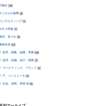
IT動向
139
デジタルの衝撃
56
コンサルティング
73
ＭＢＡ関連
17
教訓、気づき
76
書籍全体
321
経営、戦略、組織、実務
246
経済・金融、会計・税務
12
マーケティング、ブランド
33
IT、コンピュータ
42
社会、資格、啓発 他
49
月別アーカイブ