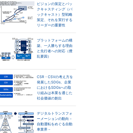
ビジョンの策定とバッ
クキャスティング（バ
ックキャスト）型戦略
策定、それを実行する
リーダーの重要性
プラットフォームの構
築、一人勝ちする理由
と先行者への対応（攪
乱要因）
CSR・CSVの考え方を
発展したSDGs、企業
におけるSDGsへの取
り組みは本業を通じた
社会価値の創出
デジタルトランスフォ
ーメーションの動向－
自動運転をめぐる自動
車業界－