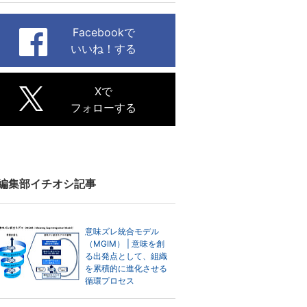
Facebookで
いいね！する
Xで
フォローする
編集部イチオシ記事
意味ズレ統合モデル
（MGIM） | 意味を創
る出発点として、組織
を累積的に進化させる
循環プロセス