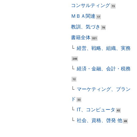
コンサルティング
73
ＭＢＡ関連
17
教訓、気づき
76
書籍全体
321
経営、戦略、組織、実務
246
経済・金融、会計・税務
12
マーケティング、ブラン
ド
33
IT、コンピュータ
42
社会、資格、啓発 他
49