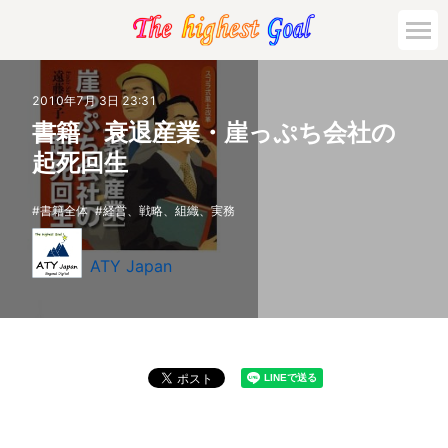
2010年7月 3日 23:31
書籍 衰退産業・崖っぷち会社の
起死回生
書籍全体
経営、戦略、組織、実務
ATY Japan