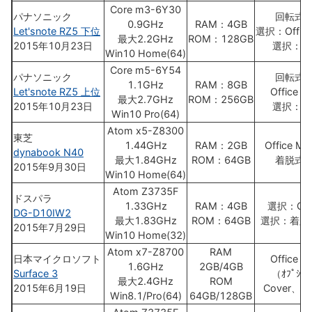
Core m3-6Y30
パナソニック
回転式K
0.9GHz
RAM：4GB
Let'snote RZ5 下位
選択：Office
最大2.2GHz
ROM：128GB
2015年10月23日
選択：LT
Win10 Home(64)
Core m5-6Y54
パナソニック
回転式K
1.1GHz
RAM：8GB
Let'snote RZ5 上位
Office H
最大2.7GHz
ROM：256GB
2015年10月23日
選択：LT
Win10 Pro(64)
Atom x5-Z8300
東芝
1.44GHz
RAM：2GB
Office Mo
dynabook N40
最大1.84GHz
ROM：64GB
着脱式K
2015年9月30日
Win10 Home(64)
Atom Z3735F
ドスパラ
1.33GHz
RAM：4GB
選択：Offi
DG-D10IW2
最大1.83GHz
ROM：64GB
選択：着脱
2015年7月29日
Win10 Home(32)
Atom x7-Z8700
RAM
日本マイクロソフト
Office H
1.6GHz
2GB/4GB
Surface 3
（ｵﾌﾟｼｮ
最大2.4GHz
ROM
2015年6月19日
Cover、P
Win8.1/Pro(64)
64GB/128GB