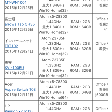
MT-WN1001
最大1.84GHz
ROM：64GB
着脱式K
2015年12月25日
Win10 Home(32)
Atom x5-Z8300
富士通
Office Mo
1.44GHz
RAM：2GB
arrows Tab QH35
着脱式K
最大1.84GHz
ROM：64GB
2015年12月25日
ﾍﾟﾝ
Win10 Home(32)
Atom Z3735F
インバースネット
1.33GHz
RAM：2GB
Office Mo
FRT102
最大1.83GHz
ROM：32GB
着脱式K
2015年12月21日
Win10 Home(32)
Atom Z3735F
恵安
1.33GHz
RAM：2GB
KVI-100BU
－
最大1.83GHz
ROM：32GB
2015年12月21日
Win10 Home(32)
Atom x5-Z8300
Acer
Office Mo
1.44GHz
RAM：2GB
Aspire Switch 10E
着脱式K
最大1.84GHz
ROM：64GB
2015年12月11日
（500GB 
Win10 Home(64)
Atom x5-Z8300
HP
1.44GHz
RAM：2GB
Office Mo
Pavilion x2 n100