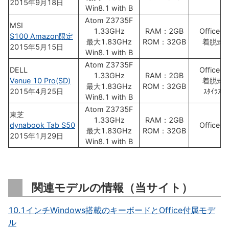
2015年9月18日
Win8.1 with B
Atom Z3735F
MSI
1.33GHz
RAM：2GB
Office H
S100 Amazon限定
最大1.83GHz
ROM：32GB
着脱式K
2015年5月15日
Win8.1 with B
Atom Z3735F
DELL
Office H
1.33GHz
RAM：2GB
Venue 10 Pro(SD)
着脱式K
最大1.83GHz
ROM：32GB
2015年4月25日
ｽﾀｲﾗｽﾍﾟ
Win8.1 with B
Atom Z3735F
東芝
1.33GHz
RAM：2GB
dynabook Tab S50
Office H
最大1.83GHz
ROM：32GB
2015年1月29日
Win8.1 with B
関連モデルの情報（当サイト）
10.1インチWindows搭載のキーボードとOffice付属モデ
ル