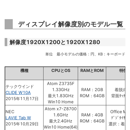
ディスプレイ解像度別のモデル一覧
解像度1920X1200と1920X1280
単位 最小モデルの価格：円、KB：キーボード
機種
CPUとOS
RAMとROM
特徴
Atom Z3735F
テックウインド
1.33GHz
RAM：2GB
着脱式K
CLIDE W10A
最大1.83GHz
ROM：64GB
背面ﾀｯﾁﾊﾟ
2015年11月17日
Win10 Home
Atom x7-Z8700
NEC
Office Mo
1.6GHz
RAM：4GB
LAVIE Tab W
ﾃﾞｼﾞﾀｲｻﾞｰ
最大2.4GHz
ROM：64GB
2015年10月29日
選択：着脱
Win10 Home(64)