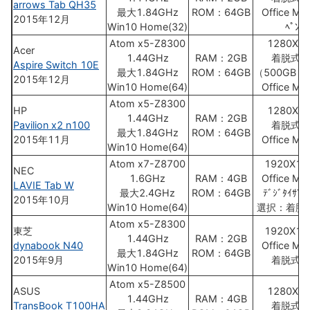
arrows Tab QH35
最大1.84GHz
ROM：64GB
Office Mob
2015年12月
Win10 Home(32)
ﾍﾟﾝ
Atom x5-Z8300
1280X8
Acer
1.44GHz
RAM：2GB
着脱式K
Aspire Switch 10E
最大1.84GHz
ROM：64GB
（500GB H
2015年12月
Win10 Home(64)
Office Mob
Atom x5-Z8300
HP
1280X8
1.44GHz
RAM：2GB
Pavilion x2 n100
着脱式K
最大1.84GHz
ROM：64GB
2015年11月
Office Mob
Win10 Home(64)
Atom x7-Z8700
1920X12
NEC
1.6GHz
RAM：4GB
Office Mob
LAVIE Tab W
最大2.4GHz
ROM：64GB
ﾃﾞｼﾞﾀｲｻﾞｰ
2015年10月
Win10 Home(64)
選択：着脱式
Atom x5-Z8300
東芝
1920X12
1.44GHz
RAM：2GB
dynabook N40
Office Mob
最大1.84GHz
ROM：64GB
2015年9月
着脱式K
Win10 Home(64)
Atom x5-Z8500
ASUS
1280X8
1.44GHz
RAM：4GB
TransBook T100HA
着脱式K