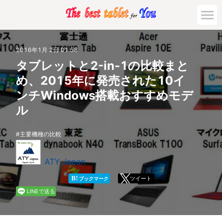
市場動向
2016年1月 2日 01:58
タブレットと2-in-1の比較まと
活用対策と事例
め、2015年に発売された10イ
ンチWindows搭載おすすめモデ
主要機種の比較
ル
ゲーミング
主要機種の比較
法人向け
ATY Japan
B!
ツイート
ブックマーク
LINEで送る