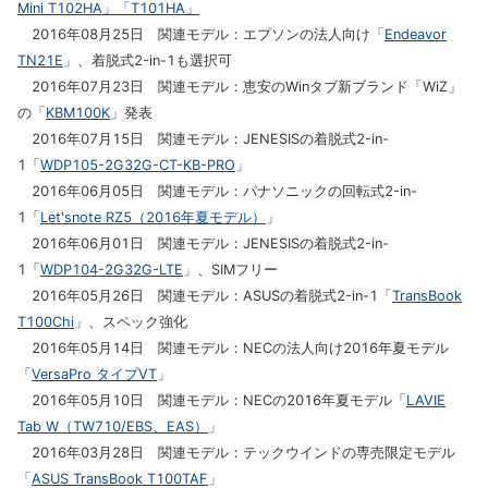
Mini T102HA」「T101HA」
2016年08月25日 関連モデル：エプソンの法人向け「
Endeavor
TN21E
」、着脱式2-in-1も選択可
2016年07月23日 関連モデル：恵安のWinタブ新ブランド「WiZ」
の「
KBM100K
」発表
2016年07月15日 関連モデル：JENESISの着脱式2-in-
1「
WDP105-2G32G-CT-KB-PRO
」
2016年06月05日 関連モデル：パナソニックの回転式2-in-
1「
Let'snote RZ5（2016年夏モデル）
」
2016年06月01日 関連モデル：JENESISの着脱式2-in-
1「
WDP104-2G32G-LTE
」、SIMフリー
2016年05月26日 関連モデル：ASUSの着脱式2-in-1「
TransBook
T100Chi
」、スペック強化
2016年05月14日 関連モデル：NECの法人向け2016年夏モデル
「
VersaPro タイプVT
」
2016年05月10日 関連モデル：NECの2016年夏モデル「
LAVIE
Tab W（TW710/EBS、EAS）
」
2016年03月28日 関連モデル：テックウインドの専売限定モデル
「
ASUS TransBook T100TAF
」