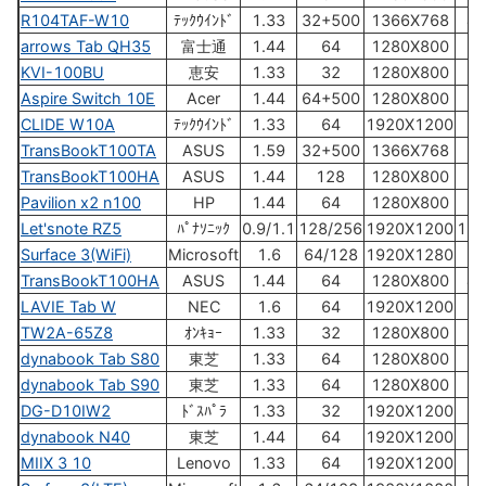
R104TAF-W10
ﾃｯｸｳｲﾝﾄﾞ
1.33
32+500
1366X768
41
arrows Tab QH35
富士通
1.44
64
1280X800
74
KVI-100BU
恵安
1.33
32
1280X800
24
Aspire Switch 10E
Acer
1.44
64+500
1280X800
65
CLIDE W10A
ﾃｯｸｳｲﾝﾄﾞ
1.33
64
1920X1200
32
TransBookT100TA
ASUS
1.59
32+500
1366X768
54
TransBookT100HA
ASUS
1.44
128
1280X800
64
Pavilion x2 n100
HP
1.44
64
1280X800
65
Let'snote RZ5
ﾊﾟﾅｿﾆｯｸ
0.9/1.1
128/256
1920X1200
170
Surface 3(WiFi)
Microsoft
1.6
64/128
1920X1280
71
TransBookT100HA
ASUS
1.44
64
1280X800
45
LAVIE Tab W
NEC
1.6
64
1920X1200
71
TW2A-65Z8
ｵﾝｷｮｰ
1.33
32
1280X800
35
dynabook Tab S80
東芝
1.33
64
1280X800
80
dynabook Tab S90
東芝
1.33
64
1280X800
90
DG-D10IW2
ﾄﾞｽﾊﾟﾗ
1.33
32
1920X1200
33
dynabook N40
東芝
1.44
64
1920X1200
90
MIIX 3 10
Lenovo
1.33
64
1920X1200
59