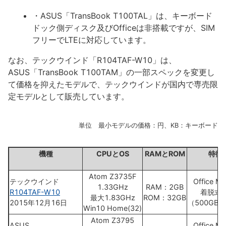
・ASUS「TransBook T100TAL」は、キーボード
ドック側ディスク及びOfficeは非搭載ですが、SIM
フリーでLTEに対応しています。
なお、テックウインド「R104TAF-W10」は、
ASUS「TransBook T100TAM」の一部スペックを変更し
て価格を抑えたモデルで、テックウインドが国内で専売限
定モデルとして販売しています。
単位 最小モデルの価格：円、KB：キーボード
機種
CPUとOS
RAMとROM
特徴
Atom Z3735F
テックウインド
Office Mo
1.33GHz
RAM：2GB
R104TAF-W10
着脱式K
最大1.83GHz
ROM：32GB
2015年12月16日
（500GB 
Win10 Home(32)
Atom Z3795
ASUS
Office Mo