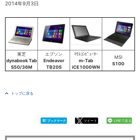
2014年9月3日
東芝
エプソン
ﾏｳｽｺﾝﾋﾟｭｰﾀｰ
MSI
dynabook Tab
Endeavor
m-Tab
S100
S50/36M
TB20S
iCE1000WN
トップに戻る
B!
ツイート
LINEで送る
ブックマーク