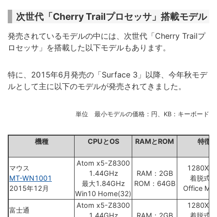
次世代「Cherry Trailプロセッサ」搭載モデル
発売されているモデルの中には、次世代「Cherry Trailプ
ロセッサ」を搭載した以下モデルもあります。
特に、2015年6月発売の「Surface 3」以降、今年秋モデ
ルとして主に以下のモデルが発売されてきました。
単位 最小モデルの価格：円、KB：キーボード
機種
CPUとOS
RAMとROM
特徴
Atom x5-Z8300
マウス
1280X8
1.44GHz
RAM：2GB
MT-WN1001
着脱式K
最大1.84GHz
ROM：64GB
2015年12月
Office Mob
Win10 Home(32)
Atom x5-Z8300
1280X8
富士通
1.44GHz
RAM：2GB
着脱式K