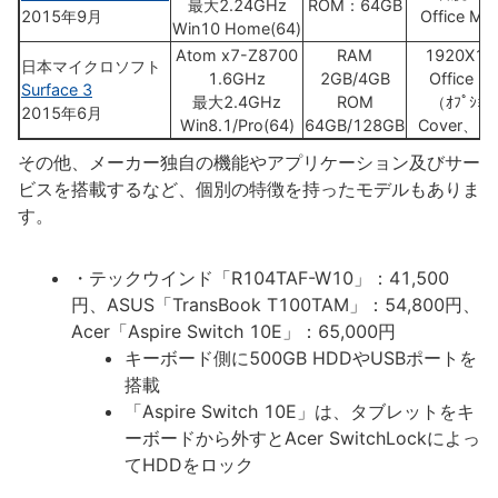
最大2.24GHz
ROM：64GB
2015年9月
Office Mob
Win10 Home(64)
Atom x7-Z8700
RAM
1920X12
日本マイクロソフト
1.6GHz
2GB/4GB
Office H
Surface 3
最大2.4GHz
ROM
（ｵﾌﾟｼｮ
2015年6月
Win8.1/Pro(64)
64GB/128GB
Cover、P
その他、メーカー独自の機能やアプリケーション及びサー
ビスを搭載するなど、個別の特徴を持ったモデルもありま
す。
・テックウインド「R104TAF-W10」：41,500
円、ASUS「TransBook T100TAM」：54,800円、
Acer「Aspire Switch 10E」：65,000円
キーボード側に500GB HDDやUSBポートを
搭載
「Aspire Switch 10E」は、タブレットをキ
ーボードから外すとAcer SwitchLockによっ
てHDDをロック