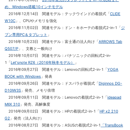
め、Windows搭載10インチモデル
2016年12月14日 関連モデル：テックウインドの着脱式「
CLIDE
W10C
」、CPUやメモリを強化
2016年11月02日 関連モデル：ドン・キホーテの着脱式2-in-1「
ジ
ブン専用PC＆タブレット
」
2016年10月23日 関連モデル：富士通の法人向け「
ARROWS Tab
Q507/P
」、文教と一般向け
2016年10月07日 関連モデル：パナソニックの回転式2-in-
1「
Let'snote RZ6（2016年秋冬モデル）
」
2016年09月27日 関連モデル：Lenovoの回転式2-in-1「
YOGA
BOOK with Windows
」発表
2016年09月26日 関連モデル：ドスパラが着脱式「
Diginnos DG-
D10IW3S
」発売、メモリ倍増
2016年09月11日 関連モデル：Lenovoの着脱式2-in-1「
ideapad
MIIX 310
」発売、高解像度
2016年09月02日 関連モデル：HPの着脱式2-in-1「
HP x2 210
G2
」発売（法人向け）
2016年08月27日 関連モデル：ASUSの着脱式2-in-1
「TransBook