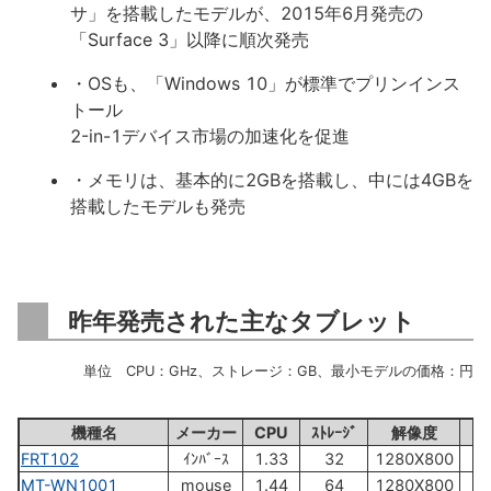
サ」を搭載したモデルが、2015年6月発売の
「Surface 3」以降に順次発売
・OSも、「Windows 10」が標準でプリンインス
トール
2-in-1デバイス市場の加速化を促進
・メモリは、基本的に2GBを搭載し、中には4GBを
搭載したモデルも発売
昨年発売された主なタブレット
単位 CPU：GHz、ストレージ：GB、最小モデルの価格：円
機種名
メーカー
CPU
ｽﾄﾚｰｼﾞ
解像度
FRT102
ｲﾝﾊﾞｰｽ
1.33
32
1280X800
29
MT-WN1001
mouse
1.44
64
1280X800
38