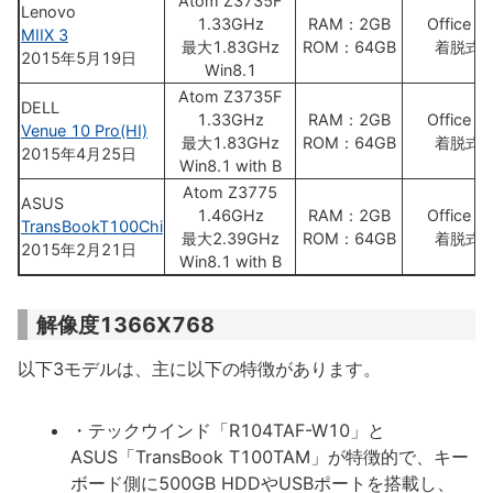
Atom Z3735F
Lenovo
1.33GHz
RAM：2GB
Office H
MIIX 3
最大1.83GHz
ROM：64GB
着脱式K
2015年5月19日
Win8.1
Atom Z3735F
DELL
1.33GHz
RAM：2GB
Office H
Venue 10 Pro(HI)
最大1.83GHz
ROM：64GB
着脱式K
2015年4月25日
Win8.1 with B
Atom Z3775
ASUS
1.46GHz
RAM：2GB
Office H
TransBookT100Chi
最大2.39GHz
ROM：64GB
着脱式K
2015年2月21日
Win8.1 with B
解像度1366X768
以下3モデルは、主に以下の特徴があります。
・テックウインド「R104TAF-W10」と
ASUS「TransBook T100TAM」が特徴的で、キー
ボード側に500GB HDDやUSBポートを搭載し、