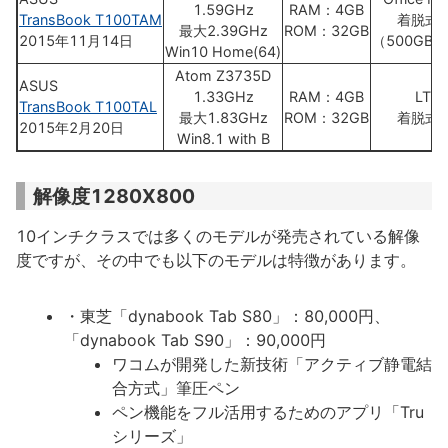
1.59GHz
RAM：4GB
TransBook T100TAM
着脱式K
最大2.39GHz
ROM：32GB
2015年11月14日
（500GB 
Win10 Home(64)
Atom Z3735D
ASUS
1.33GHz
RAM：4GB
LTE
TransBook T100TAL
最大1.83GHz
ROM：32GB
着脱式K
2015年2月20日
Win8.1 with B
解像度1280X800
10インチクラスでは多くのモデルが発売されている解像
度ですが、その中でも以下のモデルは特徴があります。
・東芝「dynabook Tab S80」：80,000円、
「dynabook Tab S90」：90,000円
ワコムが開発した新技術「アクティブ静電結
合方式」筆圧ペン
ペン機能をフル活用するためのアプリ「Tru
シリーズ」