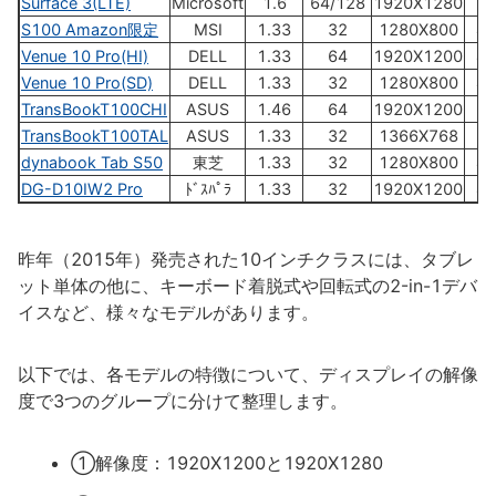
Surface 3(LTE)
Microsoft
1.6
64/128
1920X1280
81
S100 Amazon限定
MSI
1.33
32
1280X800
41
Venue 10 Pro(HI)
DELL
1.33
64
1920X1200
46
Venue 10 Pro(SD)
DELL
1.33
32
1280X800
42
TransBookT100CHI
ASUS
1.46
64
1920X1200
73
TransBookT100TAL
ASUS
1.33
32
1366X768
64
dynabook Tab S50
東芝
1.33
32
1280X800
49
DG-D10IW2 Pro
ﾄﾞｽﾊﾟﾗ
1.33
32
1920X1200
46
昨年（2015年）発売された10インチクラスには、タブレ
ット単体の他に、キーボード着脱式や回転式の2-in-1デバ
イスなど、様々なモデルがあります。
以下では、各モデルの特徴について、ディスプレイの解像
度で3つのグループに分けて整理します。
①解像度：1920X1200と1920X1280