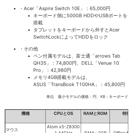
・Acer「Aspire Switch 10E」：65,000円
キーボード側に500GB HDDやUSBポートを
搭載
タブレットをキーボードから外すとAcer
SwitchLockによってHDDをロック
・その他
ペン付属モデルは、富士通「arrows Tab
QH35」：74,800円、DELL「Venue 10
Pro」：42,980円
メモリ4GB搭載モデルは、
ASUS「TransBook T100HA」：45,800円
単位 最小モデルの価格：円、KB：キーボード
機種
CPUとOS
RAMとROM
特徴
Atom x5-Z8300
マウス
1.44GHz
RAM：2GB
Office Mo