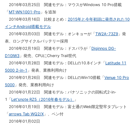
2016年03月25日 関連モデル：マウスがWindows 10 Pro搭載
「
MT-WN1001-Pro
」を追加
2016年03月16日 比較まとめ：
2015年と今年初頭に発売された10
インチAndroid搭載モデル
2016年03月03日 関連モデル：オンキョーが「
TW2A-73Z9
」発
表、ロングサイクルバッテリー採用
2016年02月19日 関連モデル：ドスパラが「
Diginnos DG-
D10IW3
」発売、CPUにCherry Trail世代
2016年01月28日 関連モデル：DELLの10.8インチ「
Latitude 11
5000 2-in-1
」発表、業務利用向け
2016年01月26日 関連モデル：DELLのWin10搭載「
Venue 10 Pro
5000
」発売、業務利用向け
2016年01月22日 関連モデル：パナソニックの回転式2-in-
1「
Let'snote RZ5（2016年春モデル）
」
2016年01月19日 関連モデル：富士通のWeb限定堅牢タブレット
「
arrows Tab WQ2/X
」、ペン付
2016年01月02日