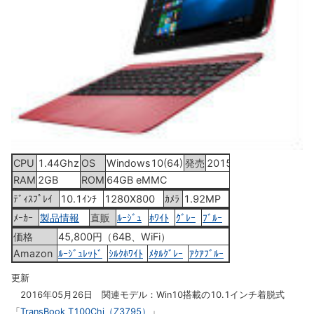
CPU
1.44Ghz
OS
Windows10(64)
発売
2015年9月19日
RAM
2GB
ROM
64GB eMMC
ﾃﾞｨｽﾌﾟﾚｲ
10.1ｲﾝﾁ
1280X800
ｶﾒﾗ
1.92MP
ﾒｰｶｰ
製品情報
直販
ﾙｰｼﾞｭ
ﾎﾜｲﾄ
ｸﾞﾚｰ
ﾌﾞﾙｰ
価格
45,800円（64B、WiFi）
Amazon
ﾙｰｼﾞｭﾚｯﾄﾞ
ｼﾙｸﾎﾜｲﾄ
ﾒﾀﾙｸﾞﾚｰ
ｱｸｱﾌﾞﾙｰ
更新
2016年05月26日 関連モデル：Win10搭載の10.1インチ着脱式
「
TransBook T100Chi（Z3795）
」