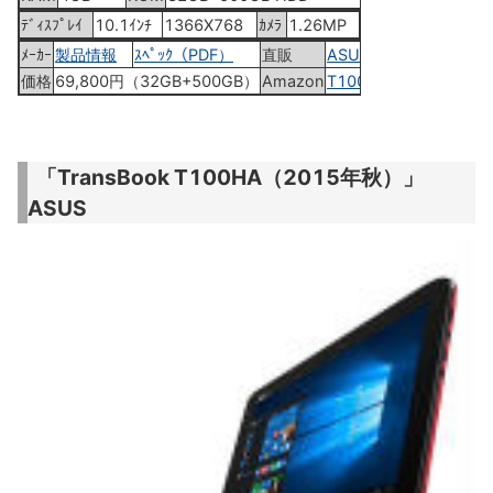
ﾃﾞｨｽﾌﾟﾚｲ
10.1ｲﾝﾁ
1366X768
ｶﾒﾗ
1.26MP
ﾒｰｶｰ
製品情報
ｽﾍﾟｯｸ（PDF）
直販
ASUS Shop
価格
69,800円（32GB+500GB）
Amazon
T100TAM-B-GS
「TransBook T100HA（2015年秋）」
ASUS