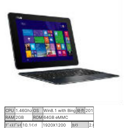
CPU
1.46Ghz
OS
Win8.1 with Bing
発売
2015年2月21日
RAM
2GB
ROM
64GB eMMC
ﾃﾞｨｽﾌﾟﾚｲ
10.1ｲﾝﾁ
1920X1200
ｶﾒﾗ
2.0MP