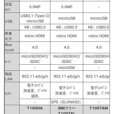
背面
5.0MP
5.0MP
－
ｶﾒﾗ
USB3.1 (Type-C)
microUSB
microUSB
microUSB
USB
KB：USB2.0
KB：USB2.0
KB：USB3.0
映像
micro HDMI
micro HDMI
micro HDMI
出力
Blue
4.0
4.0
4.0
tooth
microSD/SDHC/
microSD/SDHC/
microSD/SDHC/
SDXC
SDXC
SDXC
ｶｰﾄﾞ
－
microSIM
－
無線
802.11 a/b/g/n
802.11 a/b/g/n
802.11 a/b/g/n
LAN
電子ｺﾝﾊﾟｽ
電子ｺﾝﾊﾟｽ
電子ｺﾝﾊﾟｽ
加速度、ｼﾞｬｲﾛ
加速度、ｼﾞｬｲﾛ
加速度、ｼﾞｬｲﾛ
ｾﾝｻｰ
磁気
－
GPS（GLONASS）
－
T100HA
SIMフリー
T100TAM
T100TAL