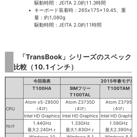
駆動時間：JEITA 2.0約11.3時間
キーボード装着時：265x175x19.45、重
量：約1,080g
駆動時間：JEITA 2.0約11時間
「TransBook」シリーズのスペック
比較（10.1インチ）
今回発表
2015年春モデル
T100HA
SIMフリー
T100TAM
T100TAL
Atom x5-Z8500
Atom Z3735D
Atom Z3795
（4ｺｱ）
（4ｺｱ）
（4ｺｱ）
CPU
Intel HD Graphics
Intel HD Graphics
Intel HD Graphics
1.44GHz
1.33GHz
1.59GHz
ｸﾛｯｸ
最大2.24GHｚ
最大1.83GHｚ
最大2.39Ghz
Windows 10
Windows 8.1
Windows 8.1