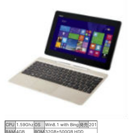
CPU
1.59Ghz
OS
Win8.1 with Bing
発売
2015年2月21日
RAM
4GB
ROM
32GB+500GB HDD