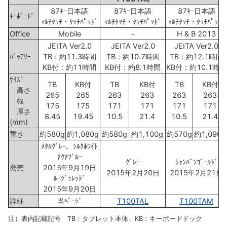
87ｷｰ日本語
87ｷｰ日本語
87ｷｰ日本語
ｷｰﾎﾞｰﾄﾞ
ﾏﾙﾁﾀｯﾁ・ﾀｯﾁﾊﾟｯﾄﾞ
ﾏﾙﾁﾀｯﾁ・ﾀｯﾁﾊﾟｯﾄﾞ
ﾏﾙﾁﾀｯﾁ・ﾀｯﾁﾊﾟｯﾄﾞ
Office
Mobile
－
H & B 2013
JEITA Ver2.0
JEITA Ver2.0
JEITA Ver2.0
ﾊﾞｯﾃﾘｰ
TB：約11.3時間
TB：約10.7時間
TB：約12.1時間
KB付：約11時間
KB付：約8.1時間
KB付：約10.1時間
ｻｲｽﾞ
TB
KB付
TB
KB付
TB
KB付
高さ
265
265
263
263
263
263
幅
175
175
171
171
171
171
厚さ
8.45
19.45
10.5
21.4
10.5
21.4
(mm)
重さ
約580g
約1,080g
約580g
約1,100g
約570g
約1,090g
ﾒﾀﾙｸﾞﾚｰ、ｼﾙｸﾎﾜｲﾄ
ｱｸｱﾌﾞﾙｰ
ｸﾞﾚｰ
ｼｬﾝﾊﾟﾝｺﾞｰﾙﾄﾞ
発売
2015年9月19日
2015年2月20日
2015年2月21日
ﾙｰｼﾞｭﾚｯﾄﾞ
2015年9月20日
詳細
当ﾍﾟｰｼﾞ
T100TAL
T100TAM
注）表内記載記号 TB：タブレット本体、KB：キーボードドック