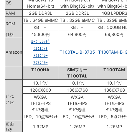
OS
Home(64-bit)
with Bing(32-bit)
with Bing(64-bit)
RAM
2GB DDR3L
2GB DDR3L
4GB LPDDR3
TB：64GB eMMC
TB：32GB eMMC
TB：32GB eMMC
ROM
KB：－
KB：－
KB：500GB HDD
価格
45,800円
64,800円
69,800円
ﾙｰｼﾞｭﾚｯﾄﾞ
ｼﾙｸﾎﾜｲﾄ
Amazon
T100TAL-B-3735
T100TAM-B-GS
ﾒﾀﾙｸﾞﾚｰ
ｱｸｱﾌﾞﾙｰ
T100HA
SIMフリー
T100TAM
T100TAL
10.1ｲﾝﾁ
10.1ｲﾝﾁ
10.1ｲﾝﾁ
1280X800
1366X768
1366X768
ﾃﾞｨｽ
WXGA
WXGA
WXGA
ﾌﾟﾚｲ
TFTｶﾗｰIPS
TFTｶﾗｰIPS
TFTｶﾗｰIPS
ｸﾞﾚｱ処理
ｸﾞﾚｱ処理
ｸﾞﾚｱ処理
LED、10点ﾏﾙﾁﾀｯﾁ
LED、10点ﾏﾙﾁﾀｯﾁ
LED、5点ﾏﾙﾁﾀｯﾁ
前面
1.92MP
1.26MP
1.26MP
ｶﾒﾗ