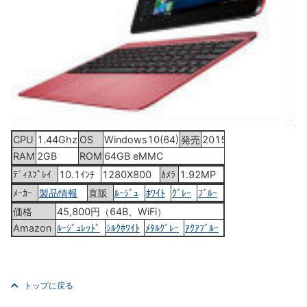
CPU
1.44Ghz
OS
Windows10(64)
発売
2015年9月19日
RAM
2GB
ROM
64GB eMMC
ﾃﾞｨｽﾌﾟﾚｲ
10.1ｲﾝﾁ
1280X800
ｶﾒﾗ
1.92MP
ﾒｰｶｰ
製品情報
直販
ﾙｰｼﾞｭ
ﾎﾜｲﾄ
ｸﾞﾚｰ
ﾌﾞﾙｰ
価格
45,800円（64B、WiFi）
Amazon
ﾙｰｼﾞｭﾚｯﾄﾞ
ｼﾙｸﾎﾜｲﾄ
ﾒﾀﾙｸﾞﾚｰ
ｱｸｱﾌﾞﾙｰ
トップに戻る