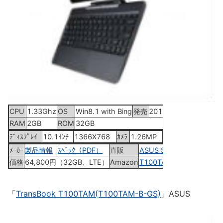
CPU
1.33Ghz
OS
Win8.1 with Bing
発売
2015年2月20日
RAM
2GB
ROM
32GB
ﾃﾞｨｽﾌﾟﾚｲ
10.1ｲﾝﾁ
1366X768
ｶﾒﾗ
1.26MP
ﾒｰｶｰ
製品情報
ｽﾍﾟｯｸ（PDF）
直販
ASUS Shop
価格
64,800円（32GB、LTE）
Amazon
T100TAL-B-3735
「
TransBook T100TAM(T100TAM-B-GS)
」ASUS