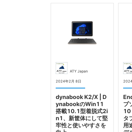
ATY Japan
2024年2月 8日
202
dynabook K2/X | D
En
ynabookのWin11
プソ
搭載10.1型着脱式2i
10
n1、新筐体にして堅
タ
牢性と使いやすさを
用