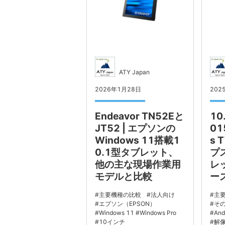
ATY Japan
2026年1月28日
202
Endeavor TN52Eと
10
JT52 | エプソンの
01
Windows 11搭載1
s 
0.1型タブレット、
プス
他の主な現場作業用
レ
モデルと比較
ー
主要機種の比較
法人向け
主
エプソン（EPSON）
そ
Windows 11
Windows Pro
And
10インチ
解像