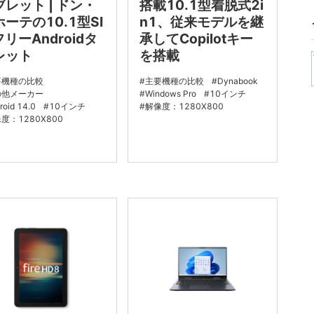
ブレット | ドン・
搭載10.1型着脱式2i
ーテの10.1型SI
n1、従来モデルを継
リーAndroidタ
承してCopilotキー
レット
を搭載
要機種の比較
主要機種の比較
Dynabook
の他メーカー
Windows Pro
10インチ
roid 14.0
10インチ
解像度：1280X800
度：1280X800