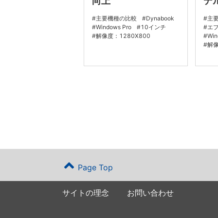
向上
デ
主要機種の比較
Dynabook
主
Windows Pro
10インチ
エプ
解像度：1280X800
Win
解像
Page Top
サイトの理念
お問い合わせ