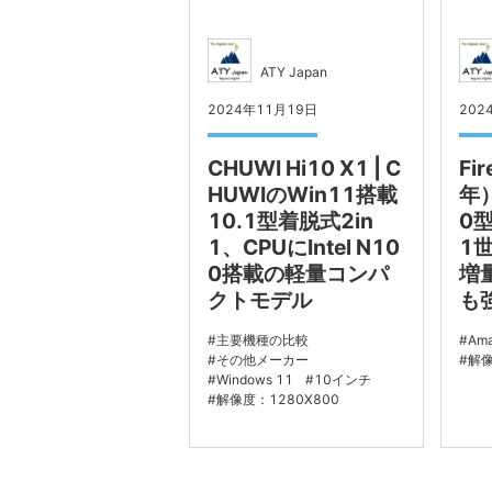
ATY Japan
2024年11月19日
202
CHUWI Hi10 X1 | C
Fi
HUWIのWin11搭載
年）
10.1型着脱式2in
0
1、CPUにIntel N10
1
0搭載の軽量コンパ
増
クトモデル
も
主要機種の比較
Am
その他メーカー
解像
Windows 11
10インチ
解像度：1280X800