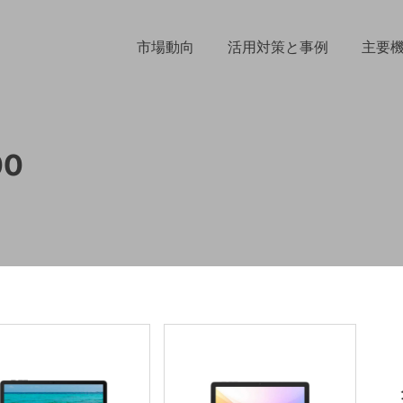
市場動向
活用対策と事例
主要
00