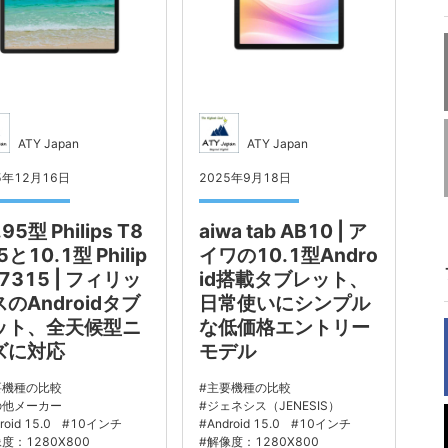
ATY Japan
ATY Japan
5年12月16日
2025年9月18日
.95型 Philips T8
aiwa tab AB10 | ア
5と10.1型 Philip
イワの10.1型Andro
T7315 | フィリッ
id搭載タブレット、
のAndroidタブ
日常使いにシンプル
ット、全天候型ニ
な低価格エントリー
ズに対応
モデル
要機種の比較
主要機種の比較
の他メーカー
ジェネシス（JENESIS）
roid 15.0
10インチ
Android 15.0
10インチ
度：1280X800
解像度：1280X800