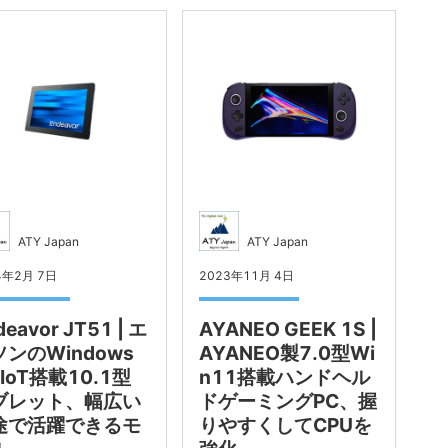
ATY Japan
ATY Japan
4年2月 7日
2023年11月 4日
deavor JT51 | エ
AYANEO GEEK 1S |
ンのWindows
AYANEO製7.0型Wi
 IoT搭載10.1型
n11搭載ハンドヘル
ブレット、幅広い
ドゲーミングPC、握
途で活躍できるモ
りやすくしてCPUを