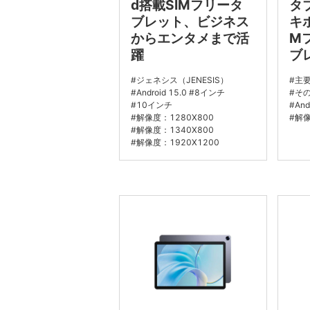
d搭載SIMフリータ
タ
ブレット、ビジネス
キホ
からエンタメまで活
Mフ
躍
ブ
ジェネシス（JENESIS）
主
Android 15.0
8インチ
そ
10インチ
And
解像度：1280X800
解像
解像度：1340X800
解像度：1920X1200