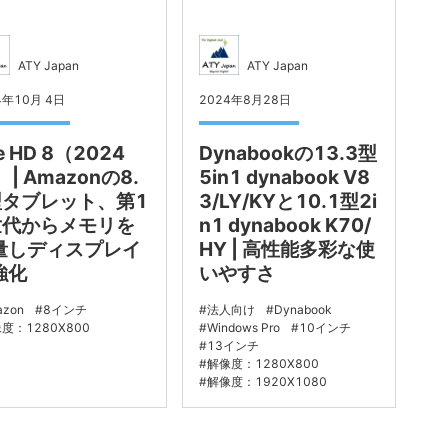
ATY Japan
ATY Japan
4年10月 4日
2024年8月28日
re HD 8（2024
Dynabookの13.3型
 | Amazonの8.
5in1 dynabook V8
型タブレット、第1
3/LY/KYと10.1型2i
世代からメモリを
n1 dynabook K70/
量しディスプレイ
HY | 高性能多彩な使
強化
いやすさ
azon
8インチ
法人向け
Dynabook
度：1280X800
Windows Pro
10インチ
13インチ
解像度：1280X800
解像度：1920X1080