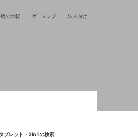
機種の比較
ゲーミング
法人向け
タブレット・2in1の検索