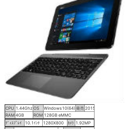
CPU
1.44Ghz
OS
Windows10(64)
発売
2015年10月23日
RAM
4GB
ROM
128GB eMMC
ﾃﾞｨｽﾌﾟﾚｲ
10.1ｲﾝﾁ
1280X800
ｶﾒﾗ
1.92MP