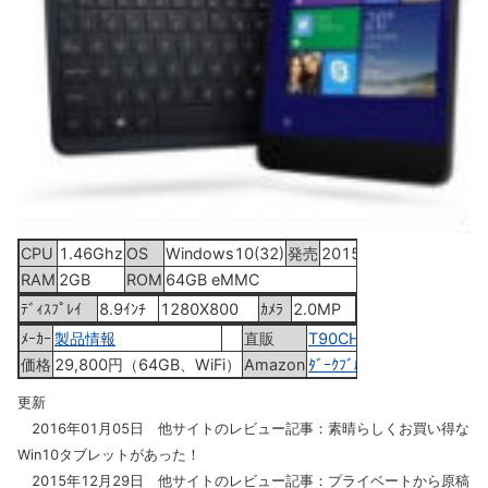
CPU
1.46Ghz
OS
Windows10(32)
発売
2015年11月7日
RAM
2GB
ROM
64GB eMMC
ﾃﾞｨｽﾌﾟﾚｲ
8.9ｲﾝﾁ
1280X800
ｶﾒﾗ
2.0MP
ﾒｰｶｰ
製品情報
直販
T90CHI-3775
価格
29,800円（64GB、WiFi）
Amazon
ﾀﾞｰｸﾌﾞﾙｰ
更新
2016年01月05日 他サイトのレビュー記事：素晴らしくお買い得な
Win10タブレットがあった！
2015年12月29日 他サイトのレビュー記事：プライベートから原稿