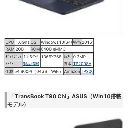
CPU
1.6Ghz
OS
Windows10(64)
発売
2015年9月19日
RAM
2GB
ROM
64GB eMMC
ﾃﾞｨｽﾌﾟﾚｲ
11.6ｲﾝﾁ
1366X768
ｶﾒﾗ
0.3MP
ﾒｰｶｰ
製品情報
直販
TP200SA
価格
54,800円（64GB、WiFi）
Amazon
TP200SA
「TransBook T90 Chi」ASUS（Win10搭載
モデル）