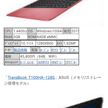
CPU
1.44Ghz
OS
Windows10(64)
発売
2015年9月19日
RAM
2GB
ROM
64GB eMMC
ﾃﾞｨｽﾌﾟﾚｲ
10.1ｲﾝﾁ
1280X800
ｶﾒﾗ
1.92MP
ﾒｰｶｰ
製品情報
直販
ﾙｰｼﾞｭ
ﾎﾜｲﾄ
ｸﾞﾚｰ
ﾌﾞﾙｰ
価格
45,800円（64B、WiFi）
Amazon
ﾙｰｼﾞｭﾚｯﾄﾞ
ｼﾙｸﾎﾜｲﾄ
ﾒﾀﾙｸﾞﾚｰ
ｱｸｱﾌﾞﾙｰ
「
TransBook T100HA-128S
」ASUS（メモリ/ストレー
ジ倍増モデル）