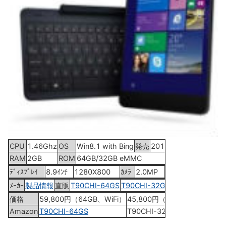
CPU
1.46Ghz
OS
Win8.1 with Bing
発売
2015年3月上旬
RAM
2GB
ROM
64GB/32GB eMMC
ﾃﾞｨｽﾌﾟﾚｲ
8.9ｲﾝﾁ
1280X800
ｶﾒﾗ
2.0MP
ﾒｰｶｰ
製品情報
直販
T90CHI-64GS
T90CHI-32G
価格
59,800円（64GB、WiFi）
45,800円（32GB、WiFi）
Amazon
T90CHI-64GS
T90CHI-32G