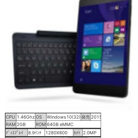
CPU
1.46Ghz
OS
Windows10(32)
発売
2015年11月7日
RAM
2GB
ROM
64GB eMMC
ﾃﾞｨｽﾌﾟﾚｲ
8.9ｲﾝﾁ
1280X800
ｶﾒﾗ
2.0MP