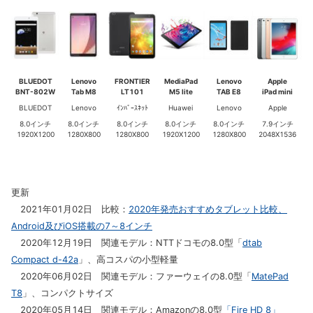
BLUEDOT
Lenovo
FRONTIER
MediaPad
Lenovo
Apple
BNT-802W
Tab M8
LT101
M5 lite
TAB E8
iPad mini
BLUEDOT
Lenovo
ｲﾝﾊﾞｰｽﾈｯﾄ
Huawei
Lenovo
Apple
8.0インチ
8.0インチ
8.0インチ
8.0インチ
8.0インチ
7.9インチ
1920X1200
1280X800
1280X800
1920X1200
1280X800
2048X1536
更新
2021年01月02日 比較：
2020年発売おすすめタブレット比較、
Android及びiOS搭載の7～8インチ
2020年12月19日 関連モデル：NTTドコモの8.0型「
dtab
Compact d-42a
」、高コスパの小型軽量
2020年06月02日 関連モデル：ファーウェイの8.0型「
MatePad
T8
」、コンパクトサイズ
2020年05月14日 関連モデル：Amazonの8.0型
「Fire HD 8」