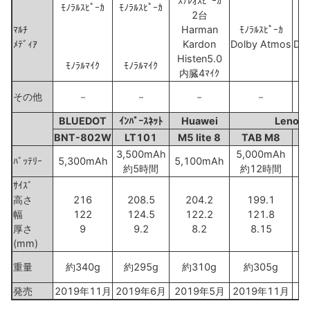
ｽﾃﾚｵｽﾋﾟｰｶ
ﾓﾉﾗﾙｽﾋﾟｰｶ
ﾓﾉﾗﾙｽﾋﾟｰｶ
2台
ﾏﾙﾁ
Harman
ﾓﾉﾗﾙｽﾋﾟｰｶ
ﾓ
ﾒﾃﾞｨｱ
Kardon
Dolby Atmos
Dol
Histen5.0
ﾓﾉﾗﾙﾏｲｸ
ﾓﾉﾗﾙﾏｲｸ
内臓4ﾏｲｸ
その他
－
－
－
－
BLUEDOT
ｲﾝﾊﾞｰｽﾈｯﾄ
Huawei
Lenov
BNT-802W
LT101
M5 lite 8
TAB M8
3,500mAh
5,000mAh
4
ﾊﾞｯﾃﾘｰ
5,300mAh
5,100mAh
約5時間
約12時間
ｻｲｽﾞ
高さ
216
208.5
204.2
199.1
幅
122
124.5
122.2
121.8
厚さ
9
9.2
8.2
8.15
(mm)
重量
約340g
約295g
約310g
約305g
発売
2019年11月
2019年6月
2019年5月
2019年11月
2