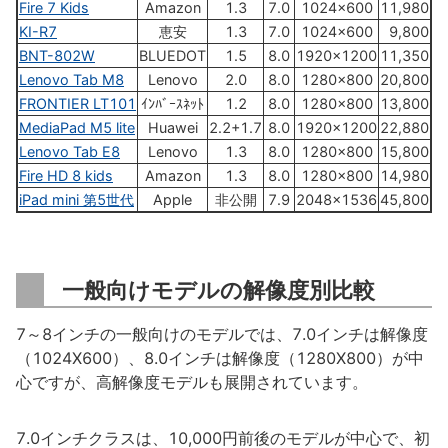
Fire 7 Kids
Amazon
1.3
7.0
1024×600
11,980
2
KI-R7
恵安
1.3
7.0
1024×600
9,800
2
BNT-802W
BLUEDOT
1.5
8.0
1920×1200
11,350
2
Lenovo Tab M8
Lenovo
2.0
8.0
1280×800
20,800
2
FRONTIER LT101
ｲﾝﾊﾞｰｽﾈｯﾄ
1.2
8.0
1280×800
13,800
2
MediaPad M5 lite
Huawei
2.2+1.7
8.0
1920×1200
22,880
2
Lenovo Tab E8
Lenovo
1.3
8.0
1280×800
15,800
2
Fire HD 8 kids
Amazon
1.3
8.0
1280×800
14,980
2
iPad mini 第5世代
Apple
非公開
7.9
2048×1536
45,800
2
一般向けモデルの解像度別比較
7～8インチの一般向けのモデルでは、7.0インチは解像度
（1024X600）、8.0インチは解像度（1280X800）が中
心ですが、高解像度モデルも展開されています。
7.0インチクラスは、10,000円前後のモデルが中心で、初