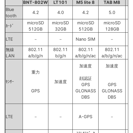
BNT-802W
LT101
M5 lite 8
TAB M8
Blue
4.2
4.0
4.2
5.0
tooth
microSD
microSD
microSD
microSD
m
ｶｰﾄﾞ
512GB
32GB
512GB
128GB
LTE
－
－
Nano SIM
－
無線
802.11
802.11
802.11
802.11
LAN
a/b/g/n
b/g/n
a/b/g/n/ac
a/b/g/n/ac
加速度
加速度
重力
顔認証
ｾﾝｻｰ
加速度
GPS
GPS
GPS
GLONASS
GLONASS
DBS
DBS
LTE
－
－
A-GPS
－