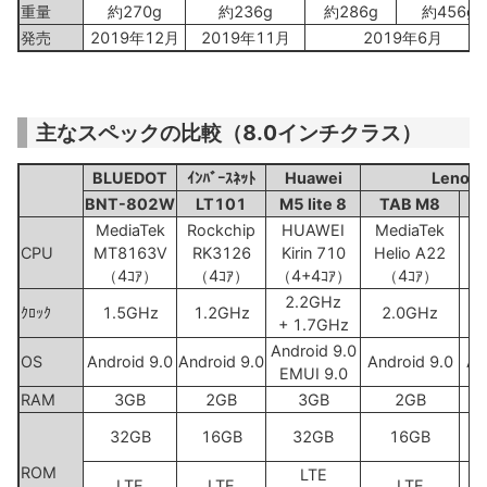
重量
約270g
約236g
約286g
約456g
発売
2019年12月
2019年11月
2019年6月
主なスペックの比較（8.0インチクラス）
BLUEDOT
ｲﾝﾊﾞｰｽﾈｯﾄ
Huawei
Lenov
BNT-802W
LT101
M5 lite 8
TAB M8
MediaTek
Rockchip
HUAWEI
MediaTek
M
CPU
MT8163V
RK3126
Kirin 710
Helio A22
M
（4ｺｱ）
（4ｺｱ）
（4+4ｺｱ）
（4ｺｱ）
2.2GHz
ｸﾛｯｸ
1.5GHz
1.2GHz
2.0GHz
+ 1.7GHz
Android 9.0
OS
Android 9.0
Android 9.0
Android 9.0
An
EMUI 9.0
RAM
3GB
2GB
3GB
2GB
32GB
16GB
32GB
16GB
ROM
LTE
LTE
LTE
LTE