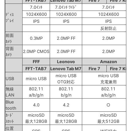
FFT-TAB7
Lenovo Tab M7
Fire 7
Fire 7 Kid
7.0ｲﾝﾁ
7.0ｲﾝﾁ ﾜｲﾄﾞ
7.0ｲﾝﾁ
1024X600
1024X600
1024X600
ﾃﾞｨｽ
ﾌﾟﾚｲ
IPS
IPS
IPS
反射防止
前面
0.3MP
2.0MP FF
2.0MP
ｶﾒﾗ
背面
2.0MP CMOS
2.0MP FF
2.0MP
ｶﾒﾗ
FFF
Leonovo
Amazon
FFT-TAB7
Lenovo Tab M7
Fire 7
Fire 7 Kid
micro USB
micro USB
USB
micro USB
OTG対応
充電兼用
無線
802.11
802.11
802.11
LAN
a/b/g/n
b/g/n
a/b/g/n
Blue
4.0
4.2
○
tooth
ｶｰﾄﾞ
microSD
microSD
microSD
ｽﾛｯﾄ
最大128GB
最大128GB
最大512GB
位置