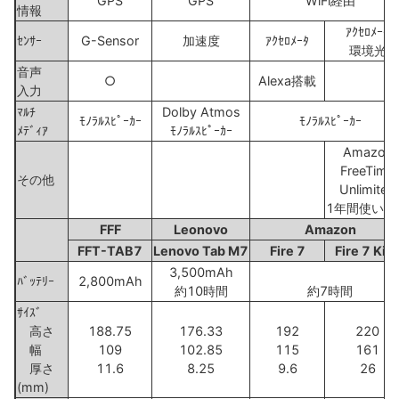
GPS
GPS
WiFi経由
情報
ｱｸｾﾛﾒｰﾀ
ｾﾝｻｰ
G-Sensor
加速度
ｱｸｾﾛﾒｰﾀ
環境光
音声
○
Alexa搭載
入力
ﾏﾙﾁ
Dolby Atmos
ﾓﾉﾗﾙｽﾋﾟｰｶｰ
ﾓﾉﾗﾙｽﾋﾟｰｶｰ
ﾒﾃﾞｨｱ
ﾓﾉﾗﾙｽﾋﾟｰｶｰ
Amazon
FreeTime
その他
Unlimited
1年間使い放
FFF
Leonovo
Amazon
FFT-TAB7
Lenovo Tab M7
Fire 7
Fire 7 Kid
3,500mAh
ﾊﾞｯﾃﾘｰ
2,800mAh
約10時間
約7時間
ｻｲｽﾞ
高さ
188.75
176.33
192
220
幅
109
102.85
115
161
厚さ
11.6
8.25
9.6
26
(mm)