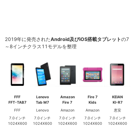
2019年に発売された
Android及びiOS搭載タブレット
の7
～8インチクラス11モデルを整理
FFF
Lenovo
Amazon
Fire 7
KEIAN
FFT-TAB7
Tab M7
Fire 7
Kids
KI-R7
FFF
Lenovo
Amazon
Amazon
恵安
7.0インチ
7.0インチ
7.0インチ
7.0インチ
7.0インチ
1024X600
1024X600
1024X600
1024X600
1024X600