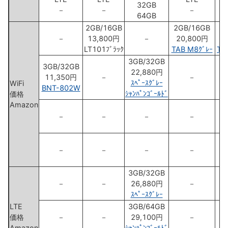
32GB
－
－
－
64GB
2GB/16GB
2GB/16GB
2
－
13,800円
－
20,800円
1
LT101ﾌﾞﾗｯｸ
TAB M8ｸﾞﾚｰ
TA
3GB/32GB
3GB/32GB
22,880円
11,350円
－
－
ｽﾍﾟｰｽｸﾞﾚｰ
WiFi
BNT-802W
ｼｬﾝﾊﾟﾝｺﾞｰﾙﾄﾞ
価格
Amazon
－
－
－
－
－
－
－
－
3GB/32GB
－
－
26,880円
－
ｽﾍﾟｰｽｸﾞﾚｰ
LTE
3GB/64GB
価格
－
－
29,100円
－
Amazon
ｼｬﾝﾊﾟﾝｺﾞｰﾙﾄﾞ