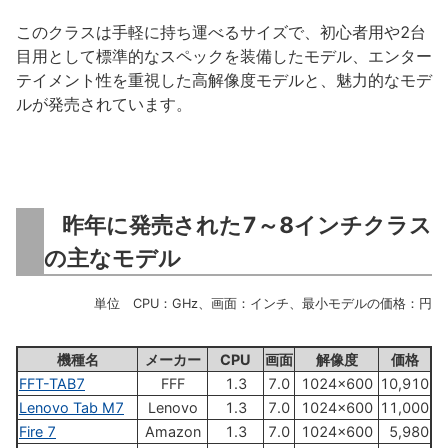
このクラスは手軽に持ち運べるサイズで、初心者用や2台
目用として標準的なスペックを装備したモデル、エンター
テイメント性を重視した高解像度モデルと、魅力的なモデ
ルが発売されています。
昨年に発売された7～8インチクラス
の主なモデル
単位 CPU：GHz、画面：インチ、最小モデルの価格：円
機種名
メーカー
CPU
画面
解像度
価格
FFT-TAB7
FFF
1.3
7.0
1024×600
10,910
2
Lenovo Tab M7
Lenovo
1.3
7.0
1024×600
11,000
2
Fire 7
Amazon
1.3
7.0
1024×600
5,980
2