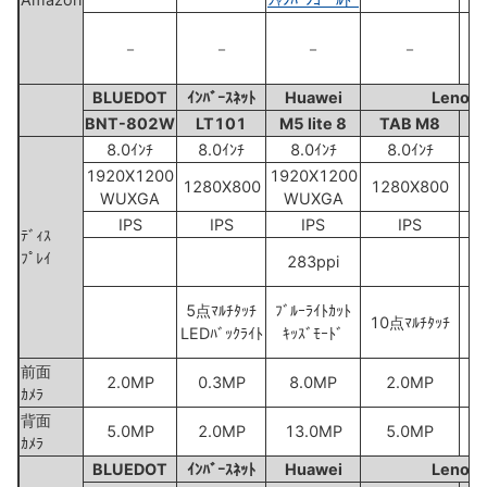
－
－
－
－
BLUEDOT
ｲﾝﾊﾞｰｽﾈｯﾄ
Huawei
Lenov
BNT-802W
LT101
M5 lite 8
TAB M8
8.0ｲﾝﾁ
8.0ｲﾝﾁ
8.0ｲﾝﾁ
8.0ｲﾝﾁ
1920X1200
1920X1200
1280X800
1280X800
1
WUXGA
WUXGA
IPS
IPS
IPS
IPS
ﾃﾞｨｽ
ﾌﾟﾚｲ
283ppi
5点ﾏﾙﾁﾀｯﾁ
ﾌﾞﾙｰﾗｲﾄｶｯﾄ
10点ﾏﾙﾁﾀｯﾁ
10
LEDﾊﾞｯｸﾗｲﾄ
ｷｯｽﾞﾓｰﾄﾞ
前面
2.0MP
0.3MP
8.0MP
2.0MP
ｶﾒﾗ
背面
5.0MP
2.0MP
13.0MP
5.0MP
ｶﾒﾗ
BLUEDOT
ｲﾝﾊﾞｰｽﾈｯﾄ
Huawei
Lenov