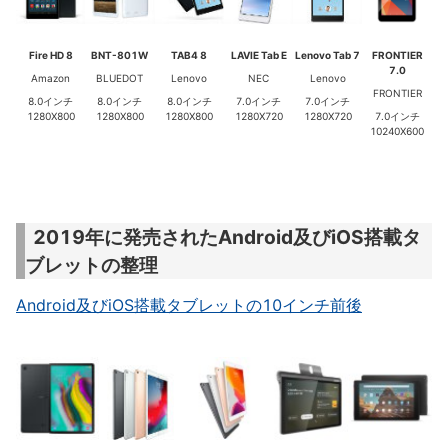
Fire HD 8
BNT-801W
TAB4 8
LAVIE Tab E
Lenovo Tab 7
FRONTIER
7.0
Amazon
BLUEDOT
Lenovo
NEC
Lenovo
FRONTIER
8.0インチ
8.0インチ
8.0インチ
7.0インチ
7.0インチ
1280X800
1280X800
1280X800
1280X720
1280X720
7.0インチ
10240X600
2019年に発売されたAndroid及びiOS搭載タ
ブレットの整理
Android及びiOS搭載タブレットの10インチ前後