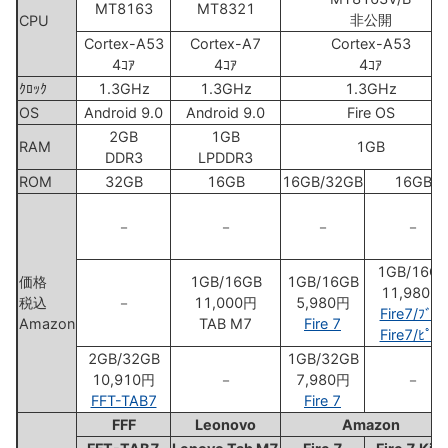
MT8163
MT8321
非公開
CPU
Cortex-A53
Cortex-A7
Cortex-A53
4ｺｱ
4ｺｱ
4ｺｱ
ｸﾛｯｸ
1.3GHz
1.3GHz
1.3GHz
OS
Android 9.0
Android 9.0
Fire OS
2GB
1GB
RAM
1GB
DDR3
LPDDR3
ROM
32GB
16GB
16GB/32GB
16GB
－
－
－
－
1GB/16G
価格
1GB/16GB
1GB/16GB
11,980円
税込
－
11,000円
5,980円
Fire7/ﾌﾞﾙｰ
Amazon
TAB M7
Fire 7
Fire7/ﾋﾟﾝｸ
2GB/32GB
1GB/32GB
10,910円
－
7,980円
－
FFT-TAB7
Fire 7
FFF
Leonovo
Amazon