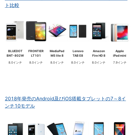
ト比較
BLUEDOT
FRONTIER
MediaPad
Lenovo
Amazon
Apple
BNT-802W
LT101
M5 lite 8
TAB E8
Fire HD 8
iPad mini
8.0インチ
8.0インチ
8.0インチ
8.0インチ
8.0インチ
7.9インチ
2018年発売のAndroid及びiOS搭載タブレットの7～8イ
ンチ10モデル