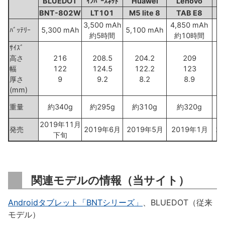
BLUEDOT
ｲﾝﾊﾞｰｽﾈｯﾄ
Huawei
Lenovo
BNT-802W
LT101
M5 lite 8
TAB E8
F
3,500 mAh
4,850 mAh
ﾊﾞｯﾃﾘｰ
5,300 mAh
5,100 mAh
約5時間
約10時間
ｻｲｽﾞ
高さ
216
208.5
204.2
209
幅
122
124.5
122.2
123
厚さ
9
9.2
8.2
8.9
(mm)
重量
約340g
約295g
約310g
約320g
2019年11月
発売
2019年6月
2019年5月
2019年1月
2
下旬
関連モデルの情報（当サイト）
Androidタブレット「BNTシリーズ」
、BLUEDOT（従来
モデル）