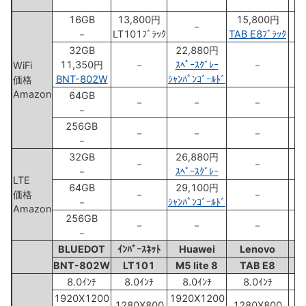
16GB
13,800円
15,800円
－
－
LT101ﾌﾞﾗｯｸ
TAB E8ﾌﾞﾗｯｸ
H
32GB
22,880円
1
11,350円
－
ｽﾍﾟｰｽｸﾞﾚｰ
－
WiFi
H
BNT-802W
ｼｬﾝﾊﾟﾝｺﾞｰﾙﾄﾞ
価格
Amazon
64GB
－
－
－
－
256GB
－
－
－
－
32GB
26,880円
－
－
－
ｽﾍﾟｰｽｸﾞﾚｰ
LTE
64GB
29,100円
価格
－
－
－
ｼｬﾝﾊﾟﾝｺﾞｰﾙﾄﾞ
Amazon
256GB
－
－
－
－
BLUEDOT
ｲﾝﾊﾞｰｽﾈｯﾄ
Huawei
Lenovo
BNT-802W
LT101
M5 lite 8
TAB E8
F
8.0ｲﾝﾁ
8.0ｲﾝﾁ
8.0ｲﾝﾁ
8.0ｲﾝﾁ
1920X1200
1920X1200
1280X800
1280X800
1