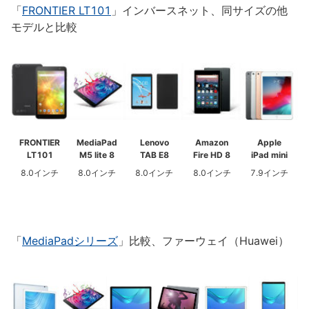
「
FRONTIER LT101
」インバースネット、同サイズの他
モデルと比較
FRONTIER
MediaPad
Lenovo
Amazon
Apple
LT101
M5 lite 8
TAB E8
Fire HD 8
iPad mini
8.0インチ
8.0インチ
8.0インチ
8.0インチ
7.9インチ
「
MediaPadシリーズ
」比較、ファーウェイ（Huawei）