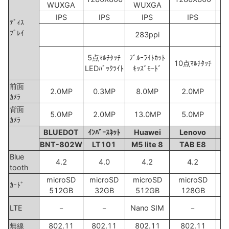
WUXGA
WUXGA
IPS
IPS
IPS
IPS
ﾃﾞｨｽ
ﾌﾟﾚｲ
283ppi
5点ﾏﾙﾁﾀｯﾁ
ﾌﾞﾙｰﾗｲﾄｶｯﾄ
10点ﾏﾙﾁﾀｯﾁ
LEDﾊﾞｯｸﾗｲﾄ
ｷｯｽﾞﾓｰﾄﾞ
前面
2.0MP
0.3MP
8.0MP
2.0MP
ｶﾒﾗ
背面
5.0MP
2.0MP
13.0MP
5.0MP
ｶﾒﾗ
BLUEDOT
ｲﾝﾊﾞｰｽﾈｯﾄ
Huawei
Lenovo
BNT-802W
LT101
M5 lite 8
TAB E8
F
Blue
4.2
4.0
4.2
4.2
tooth
microSD
microSD
microSD
microSD
ｶｰﾄﾞ
512GB
32GB
512GB
128GB
LTE
－
－
Nano SIM
－
無線
802.11
802.11
802.11
802.11