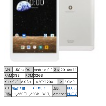
CPU
1.5Ghz
OS
Android 9.0
発売
2019年11月下旬
RAM
3GB
ROM
32GB
ﾃﾞｨｽﾌﾟﾚｲ
8.0ｲﾝﾁ
1920X1200
ｶﾒﾗ
2.0MP
ﾒｰｶｰ
製品情報
ﾌﾟﾚｽﾘﾘｰｽ
直販
BLUEDOTｽﾄｱ
価格
11,350円（32GB、WiFi）
Amazon
BNT-802W