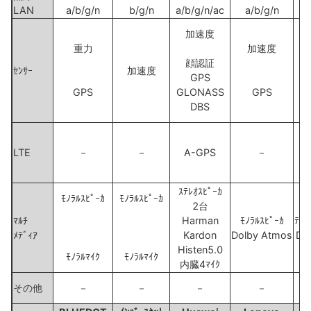
LAN
a/b/g/n
b/g/n
a/b/g/n/ac
a/b/g/n
加速度
重力
加速度
顔認証
ｾﾝｻｰ
加速度
GPS
GPS
GLONASS
GPS
DBS
LTE
－
－
A-GPS
－
ｽﾃﾚｵｽﾋﾟｰｶ
ﾓﾉﾗﾙｽﾋﾟｰｶ
ﾓﾉﾗﾙｽﾋﾟｰｶ
2台
ﾏﾙﾁ
Harman
ﾓﾉﾗﾙｽﾋﾟｰｶ
ﾃﾞｭ
ﾒﾃﾞｨｱ
Kardon
Dolby Atmos
Do
Histen5.0
ﾓﾉﾗﾙﾏｲｸ
ﾓﾉﾗﾙﾏｲｸ
内臓4ﾏｲｸ
その他
－
－
－
－