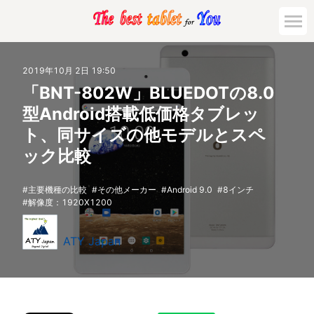
2019年10月 2日 19:50
「BNT-802W」BLUEDOTの8.0
型Android搭載低価格タブレッ
ト、同サイズの他モデルとスペ
ック比較
主要機種の比較
その他メーカー
Android 9.0
8インチ
解像度：1920X1200
ATY Japan