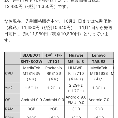
2019年11月下旬から発送予定で、通常価格は税込
12,480円（税別11,350円）です。
なお現在、先割価格販売中で、10月31日までは先割価格
（税込）11,480円（税別10,440円）、11月1日から発送
日前日まで同11,980円（税別10,890円）となっていま
す。
BLUEDOT
ｲﾝﾊﾞｰｽﾈｯﾄ
Huawei
Lenovo
A
BNT-802W
LT101
M5 lite 8
TAB E8
Fi
MediaTek
Rockchip
HUAWEI
MediaTek
Me
CPU
MT8163V
RK3126
Kirin 710
MT8163B
MT8
（4ｺｱ）
（4ｺｱ）
（4+4ｺｱ）
（4ｺｱ）
（
2.2GHz
ｸﾛｯｸ
1.5GHz
1.2GHz
1.3GHz
1
+ 1.7GHz
Android 9.0
OS
Android 9.0
Android 9.0
Android 7.0
F
EMUI 9.0
RAM
3GB
2GB
3GB
2GB
ROM
32GB
16GB
32GB
16GB