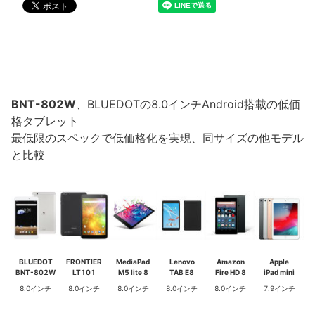
BNT-802W
、BLUEDOTの8.0インチAndroid搭載の低価
格タブレット
最低限のスペックで低価格化を実現、同サイズの他モデル
と比較
BLUEDOT
FRONTIER
MediaPad
Lenovo
Amazon
Apple
BNT-802W
LT101
M5 lite 8
TAB E8
Fire HD 8
iPad mini
8.0インチ
8.0インチ
8.0インチ
8.0インチ
8.0インチ
7.9インチ