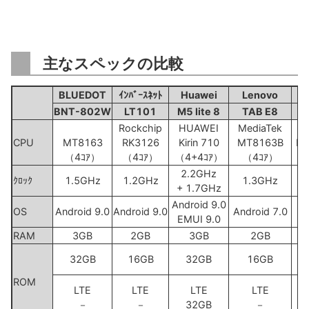
主なスペックの比較
BLUEDOT
ｲﾝﾊﾞｰｽﾈｯﾄ
Huawei
Lenovo
BNT-802W
LT101
M5 lite 8
TAB E8
F
Rockchip
HUAWEI
MediaTek
M
CPU
MT8163
RK3126
Kirin 710
MT8163B
MT
（4ｺｱ）
（4ｺｱ）
（4+4ｺｱ）
（4ｺｱ）
2.2GHz
ｸﾛｯｸ
1.5GHz
1.2GHz
1.3GHz
+ 1.7GHz
Android 9.0
OS
Android 9.0
Android 9.0
Android 7.0
EMUI 9.0
RAM
3GB
2GB
3GB
2GB
32GB
16GB
32GB
16GB
ROM
LTE
LTE
LTE
LTE
－
－
32GB
－