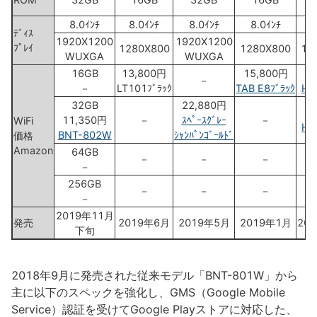
8.0ｲﾝﾁ
8.0ｲﾝﾁ
8.0ｲﾝﾁ
8.0ｲﾝﾁ
8
ﾃﾞｨｽ
1920X1200
1920X1200
ﾌﾟﾚｲ
1280X800
1280X800
12
WUXGA
WUXGA
16GB
13,800円
15,800円
8
－
－
LT101ﾌﾞﾗｯｸ
TAB E8ﾌﾞﾗｯｸ
HD
32GB
22,880円
10
11,350円
－
ｽﾍﾟｰｽｸﾞﾚｰ
－
WiFi
HD
BNT-802W
ｼｬﾝﾊﾟﾝｺﾞｰﾙﾄﾞ
価格
Amazon
64GB
－
－
－
－
256GB
－
－
－
－
2019年11月
発売
2019年6月
2019年5月
2019年1月
20
下旬
2018年9月に発売された従来モデル「BNT-801W」から
主に以下のスペックを強化し、GMS（Google Mobile
Service）認証を受けてGoogle Playストアに対応した、