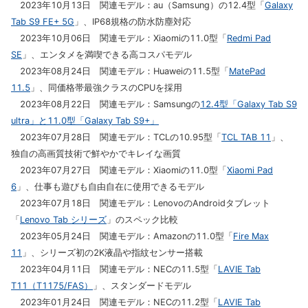
2023年10月13日 関連モデル：au（Samsung）の12.4型「
Galaxy
Tab S9 FE+ 5G
」、IP68規格の防水防塵対応
2023年10月06日 関連モデル：Xiaomiの11.0型「
Redmi Pad
SE
」、エンタメを満喫できる高コスパモデル
2023年08月24日 関連モデル：Huaweiの11.5型「
MatePad
11.5
」、同価格帯最強クラスのCPUを採用
2023年08月22日 関連モデル：Samsungの
12.4型「Galaxy Tab S9
ultra」と11.0型「Galaxy Tab S9+」
2023年07月28日 関連モデル：TCLの10.95型「
TCL TAB 11
」、
独自の高画質技術で鮮やかでキレイな画質
2023年07月27日 関連モデル：Xiaomiの11.0型「
Xiaomi Pad
6
」、仕事も遊びも自由自在に使用できるモデル
2023年07月18日 関連モデル：LenovoのAndroidタブレット
「
Lenovo Tab シリーズ
」のスペック比較
2023年05月24日 関連モデル：Amazonの11.0型「
Fire Max
11
」、シリーズ初の2K液晶や指紋センサー搭載
2023年04月11日 関連モデル：NECの11.5型「
LAVIE Tab
T11（T1175/FAS）
」、スタンダードモデル
2023年01月24日 関連モデル：NECの11.2型「
LAVIE Tab