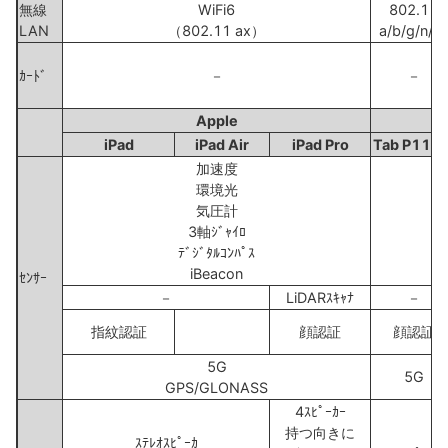
無線
WiFi6
802.11
LAN
（802.11 ax）
a/b/g/n/a
ｶｰﾄﾞ
－
－
Apple
L
iPad
iPad Air
iPad Pro
Tab P11 5
加速度
環境光
気圧計
3軸ｼﾞｬｲﾛ
ﾃﾞｼﾞﾀﾙｺﾝﾊﾟｽ
iBeacon
ｾﾝｻｰ
－
LiDARｽｷｬﾅ
－
指紋認証
顔認証
顔認証
5G
5G
GPS/GLONASS
4ｽﾋﾟｰｶｰ
持つ向きに
ｽﾃﾚｵｽﾋﾟｰｶ