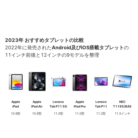
2023年 おすすめタブレットの比較
2022年に発売された
Android及びiOS搭載タブレット
の
11インチ前後と12インチの9モデルを整理
Apple
Apple
Lenovo
Apple
Lenovo
NEC
iPad
iPad Air
Tab P11 5G
iPad Pro
Tab P11
T1195/BAS
10.9型
10.9型
11.0型
11.0型
11.2型
11.5インチ