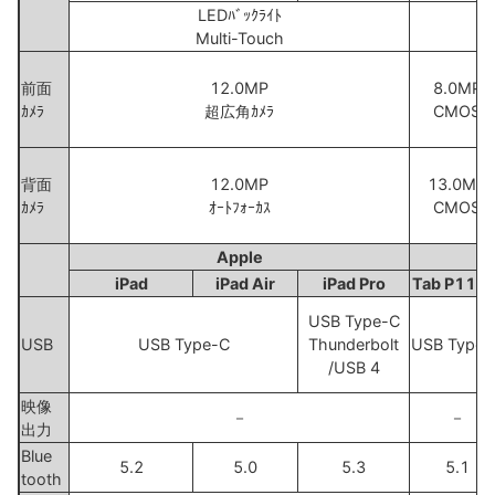
LEDﾊﾞｯｸﾗｲﾄ
Multi-Touch
前面
12.0MP
8.0MP
ｶﾒﾗ
超広角ｶﾒﾗ
CMOS
背面
12.0MP
13.0MP
ｶﾒﾗ
ｵｰﾄﾌｫｰｶｽ
CMOS
Apple
L
iPad
iPad Air
iPad Pro
Tab P11 5
USB Type-C
USB
USB Type-C
Thunderbolt
USB Type-
/USB 4
映像
－
－
出力
Blue
5.2
5.0
5.3
5.1
tooth