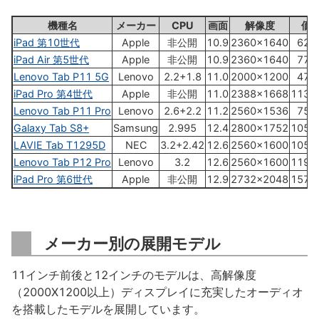
機種名
メーカー
CPU
画面
解像度
価
iPad 第10世代
Apple
非公開
10.9
2360×1640
62,
iPad Air 第5世代
Apple
非公開
10.9
2360×1640
77,
Lenovo Tab P11 5G
Lenovo
2.2+1.8
11.0
2000×1200
47,
iPad Pro 第4世代
Apple
非公開
11.0
2388×1668
113,
Lenovo Tab P11 Pro
Lenovo
2.6+2.2
11.2
2560×1536
75,
Galaxy Tab S8+
Samsung
2.995
12.4
2800×1752
105,
LAVIE Tab T1295D
NEC
3.2+2.42
12.6
2560×1600
105,
Lenovo Tab P12 Pro
Lenovo
3.2
12.6
2560×1600
119,
iPad Pro 第6世代
Apple
非公開
12.9
2732×2048
157,
メーカー別の展開モデル
11インチ前後と12インチのモデルは、高解像度
（2000X1200以上）ディスプレイに充実したオーディオ
を搭載したモデルを展開しています。