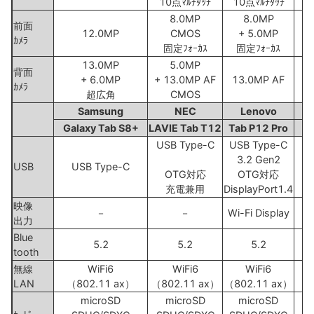
10点ﾏﾙﾁﾀｯﾁ
10点ﾏﾙﾁﾀｯﾁ
8.0MP
8.0MP
前面
12.0MP
CMOS
+ 5.0MP
ｶﾒﾗ
固定ﾌｫｰｶｽ
固定ﾌｫｰｶｽ
13.0MP
5.0MP
背面
+ 6.0MP
+ 13.0MP AF
13.0MP AF
ｶﾒﾗ
超広角
CMOS
Samsung
NEC
Lenovo
Galaxy Tab S8+
LAVIE Tab T12
Tab P12 Pro
USB Type-C
USB Type-C
3.2 Gen2
USB
USB Type-C
T
OTG対応
OTG対応
充電兼用
DisplayPort1.4
映像
－
－
Wi-Fi Display
出力
Blue
5.2
5.2
5.2
tooth
無線
WiFi6
WiFi6
WiFi6
LAN
（802.11 ax）
（802.11 ax）
（802.11 ax）
（
microSD
microSD
microSD