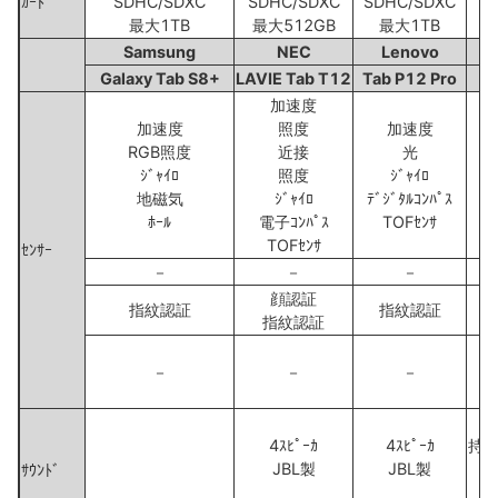
ｶｰﾄﾞ
SDHC/SDXC
SDHC/SDXC
SDHC/SDXC
最大1TB
最大512GB
最大1TB
Samsung
NEC
Lenovo
Galaxy Tab S8+
LAVIE Tab T12
Tab P12 Pro
加速度
加速度
照度
加速度
RGB照度
近接
光
ｼﾞｬｲﾛ
照度
ｼﾞｬｲﾛ
地磁気
ｼﾞｬｲﾛ
ﾃﾞｼﾞﾀﾙｺﾝﾊﾟｽ
ﾎｰﾙ
電子ｺﾝﾊﾟｽ
TOFｾﾝｻ
TOFｾﾝｻ
ｾﾝｻｰ
－
－
－
顔認証
指紋認証
指紋認証
指紋認証
－
－
－
G
4ｽﾋﾟｰｶ
4ｽﾋﾟｰｶ
持
JBL製
JBL製
ｻｳﾝﾄﾞ