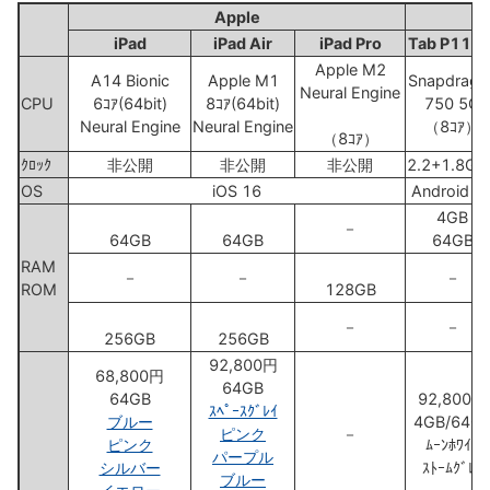
Apple
L
iPad
iPad Air
iPad Pro
Tab P11 5
Apple M2
A14 Bionic
Apple M1
Snapdrago
Neural Engine
CPU
6ｺｱ(64bit)
8ｺｱ(64bit)
750 5G
Neural Engine
Neural Engine
（8ｺｱ）
（8ｺｱ）
ｸﾛｯｸ
非公開
非公開
非公開
2.2+1.8GH
OS
iOS 16
Android 1
4GB
－
64GB
64GB
64GB
RAM
－
－
－
ROM
128GB
－
－
256GB
256GB
92,800円
68,800円
64GB
64GB
92,800円
ｽﾍﾟｰｽｸﾞﾚｲ
ブルー
4GB/64G
ピンク
－
ピンク
ﾑｰﾝﾎﾜｲﾄ
パープル
シルバー
ｽﾄｰﾑｸﾞﾚｰ
ブルー