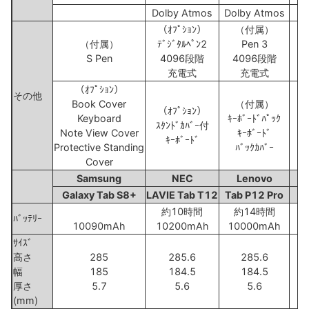
Dolby Atmos
Dolby Atmos
D
（ｵﾌﾟｼｮﾝ）
（付属）
（付属）
ﾃﾞｼﾞﾀﾙﾍﾟﾝ2
Pen 3
S Pen
4096段階
4096段階
充電式
充電式
（ｵﾌﾟｼｮﾝ）
その他
Book Cover
（付属）
（ｵﾌﾟｼｮﾝ）
Keyboard
ｷｰﾎﾞｰﾄﾞﾊﾟｯｸ
ｽﾀﾝﾄﾞｶﾊﾞｰ付
Ma
Note View Cover
ｷｰﾎﾞｰﾄﾞ
ｷｰﾎﾞｰﾄﾞ
Sm
Protective Standing
ﾊﾞｯｸｶﾊﾞｰ
Cover
Samsung
NEC
Lenovo
Galaxy Tab S8+
LAVIE Tab T12
Tab P12 Pro
約10時間
約14時間
ﾊﾞｯﾃﾘｰ
10090mAh
10200mAh
10000mAh
ｻｲｽﾞ
高さ
285
285.6
285.6
幅
185
184.5
184.5
厚さ
5.7
5.6
5.6
(mm)