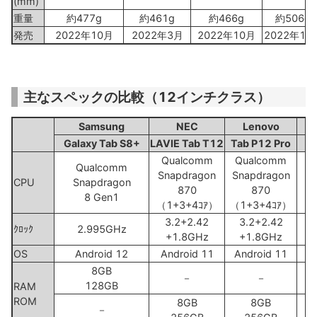
(mm)
重量
約477g
約461g
約466g
約506g
発売
2022年10月
2022年3月
2022年10月
2022年12
主なスペックの比較（12インチクラス）
Samsung
NEC
Lenovo
Galaxy Tab S8+
LAVIE Tab T12
Tab P12 Pro
Qualcomm
Qualcomm
Qualcomm
Snapdragon
Snapdragon
CPU
Snapdragon
870
870
N
8 Gen1
（1+3+4ｺｱ）
（1+3+4ｺｱ）
3.2+2.42
3.2+2.42
ｸﾛｯｸ
2.995GHz
+1.8GHz
+1.8GHz
OS
Android 12
Android 11
Android 11
8GB
－
－
128GB
RAM
ROM
8GB
8GB
－