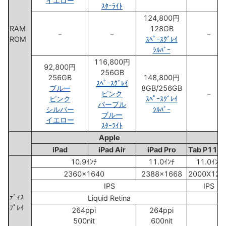
イエロー
ｽﾀｰﾗｲﾄ
124,800円
RAM
128GB
－
－
－
ROM
ｽﾍﾟｰｽｸﾞﾚｲ
ｼﾙﾊﾞｰ
116,800円
92,800円
256GB
256GB
148,800円
ｽﾍﾟｰｽｸﾞﾚｲ
ブルー
8GB/256GB
ピンク
－
ピンク
ｽﾍﾟｰｽｸﾞﾚｲ
パープル
シルバー
ｼﾙﾊﾞｰ
ブルー
イエロー
ｽﾀｰﾗｲﾄ
Apple
L
iPad
iPad Air
iPad Pro
Tab P11 5
10.9ｲﾝﾁ
11.0ｲﾝﾁ
11.0ｲﾝﾁ
2360x1640
2388x1668
2000X120
IPS
IPS
ﾃﾞｨｽ
Liquid Retina
ﾌﾟﾚｲ
264ppi
264ppi
500nit
600nit