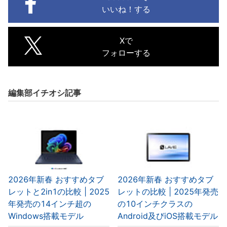
いいね！する
Xで
フォローする
編集部イチオシ記事
2026年新春 おすすめタブ
2026年新春 おすすめタブ
レットと2in1の比較 | 2025
レットの比較 | 2025年発売
年発売の14インチ超の
の10インチクラスの
Windows搭載モデル
Android及びiOS搭載モデル