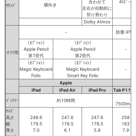
合わせて
4ｽﾋﾟｰｶ
横向き
ｻｳﾝﾄﾞ
左右が自動的に
切り替わり
Dolby Atmos
－
防塵 IP5X
（ｵﾌﾟｼｮﾝ）
（ｵﾌﾟｼｮﾝ）
Apple Pencil
Apple Pencil
－
その他
第1世代
第2世代
（ｵﾌﾟｼｮﾝ）
（ｵﾌﾟｼｮﾝ）
Magic Keyboard
Magic Keyboard
－
Folio
Smart Key Folio
Apple
L
iPad
iPad Air
iPad Pro
Tab P11 5
ﾊﾞｯﾃﾘｰ
約10時間
7500mAh
ｻｲｽﾞ
高さ
248.6
247.6
247.6
258
幅
179.5
178.5
178.5
163
厚さ
7.0
6.1
5.9
7.9