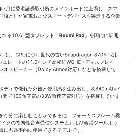
2018年7月に香港証券取引所のメインボードに上場し、スマ
中核とした家電およびスマートデバイスを製造する企業
となる10.61型タブレット「
Redmi Pad
」を国内に展開
6
」は、CPUに少し世代の古いSnapdragon 870を採用
シュレートの11.0インチ高精細WQHD+ディスプレイ
ステレオスピーカー（Dolby Atmos対応）などを搭載して
ディで優れた外観と使用感を生み出し、8,840mAhバ
9分間で100％充電の33W急速充電対応）を搭載していま
を存分に楽しむことができる他、フォーカスフレーム機
4マイクの指向性音声受信システムおよび会議ツールボッ
議にも効率的に使用できるモデルです。