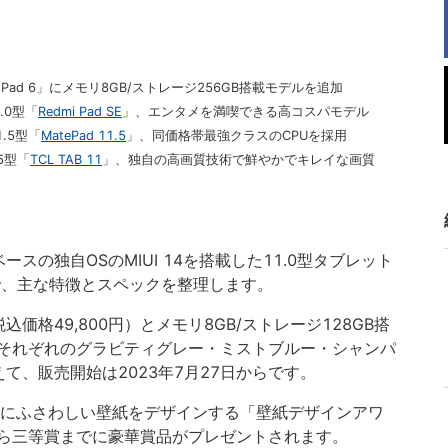
 Pad 6」にメモリ8GB/ストレージ256GB搭載モデルを追加
.0型「
Redmi Pad SE
」、エンタメを満喫できる高コスパモデル
1.5型「
MatePad 11.5
」、同価格帯最強クラスのCPUを採用
5型「
TCL TAB 11
」、独自の高画質技術で鮮やかでキレイな画質
3ベースの独自OSのMIUI 14を搭載した11.0型タブレット
で、主な特徴とスペックを整理します。
込価格49,800円）とメモリ8GB/ストレージ128GB搭
り、それぞれのグラビティグレー・ミストブルー・シャンパ
て、販売開始は2023年7月27日からです。
ad 6にふさわしい壁紙をデザインする「壁紙デザインアワ
ら三等賞までに豪華賞品がプレゼントされます。