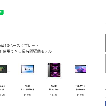
droid13ベースタブレット
も使用できる長時間駆動モデル
ogle
NEC
Apple
Tab M10
ixel
T1195/FAS
iPad Pro
3rd Gen
.95型
11.2型
11.0型
11.2型