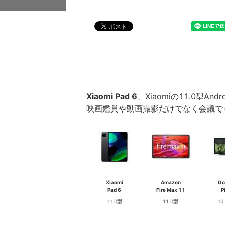
Xiaomi Pad 6
、Xiaomiの11.0型An
映画鑑賞や動画撮影だけでなく会議で
Xiaomi
Amazon
Go
Pad 6
Fire Max 11
P
11.0型
11.0型
10