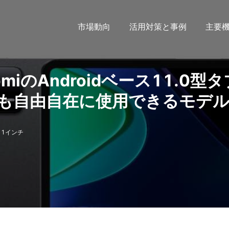
市場動向
活用対策と事例
主要
XiaomiのAndroidベース11.0型
も自由自在に使用できるモデ
11インチ