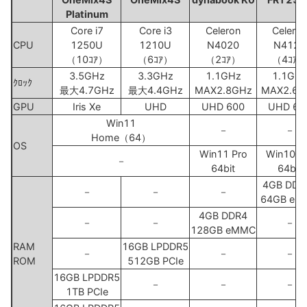
Platinum
Core i7
Core i3
Celeron
Celeron
CPU
1250U
1210U
N4020
N4120
（10ｺｱ）
（6ｺｱ）
（2ｺｱ）
（4ｺｱ）
3.5GHz
3.3GHz
1.1GHz
1.1GH
ｸﾛｯｸ
最大4.7GHz
最大4.4GHz
MAX2.8GHz
MAX2.6G
GPU
Iris Xe
UHD
UHD 600
UHD 60
Win11
－
－
Home（64）
OS
Win11 Pro
Win10 P
－
64bit
64bit
4GB DDR
－
－
－
64GB eM
4GB DDR4
－
－
－
128GB eMMC
RAM
16GB LPDDR5
－
－
－
ROM
512GB PCIe
16GB LPDDR5
－
－
－
1TB PCIe