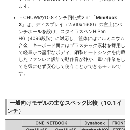
ます。
・CHUWIの10.8インチ回転式2in1「
MiniBook
X
」は、ディスプレイ（2560x1600）の左上にパ
ンチホールを設け、スタイラスペンHiPen
H6（4096段階）に対応し、筐体にはアルミニウム
合金、キーボード面にはプラスチック素材を採用し
て軽量かつ堅牢なボディ、銅製ヒートシンクを内蔵
したファンレス設計で動作音が静か、重い作業をし
ても気にせず安心して使うことができるモデルで
す。
一般向けモデルの主なスペック比較（10.1イ
ンチ）
ONE-NETBOOK
Dynabook
FRONTI
OneMix4S
OneMix4S
dynabook K0
FRT250