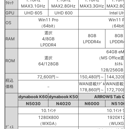
ｸﾛｯｸ
MAX3.1GHz
MAX2.8GHz
MAX3.3GHz
MAX2.8GH
GPU
UHD 605
UHD 600
Intel UHD
Win11 Pro
Win11 Pro
OS
（64bit）
（64bit）
選択
8GB
8GB
RAM
4/8GB
LPDDR4x
LPDDR4x
LPDDR4
64GB eMM
選択
（MS Office選
ROM
64/128GB
ｶｽﾀﾑ
128/256GB 
72,600円～
150,480円～
144,320円
税込
WAN搭載ﾓﾃﾞﾙ
WAN搭載ﾓﾃﾞ
価格
－
178,860円～
172,700円
dynabook K60
dynabook K50
ARROWS Tab Q5
N5030
N4020
N6000
N5100
10.1ｲﾝﾁ
10.1ｲﾝﾁ ﾜｲﾄ
1280X800
1920X120
（WXGA）
（WUXGA
ﾃﾞｨｽ