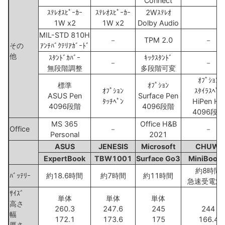
Connect
ｽﾃﾚｵｽﾋﾟｰｶｰ
ｽﾃﾚｵｽﾋﾟｰｶｰ
2Wｽﾃﾚｵ
1W x2
1W x2
Dolby Audio
MIL-STD 810H
－
TPM 2.0
－
その
ｱﾝﾁﾊﾞｸﾃﾘｱｶﾞｰﾄﾞ
他
ｽﾀﾝﾄﾞｶﾊﾞｰ
ｷｯｸｽﾀﾝﾄﾞ
－
－
無段階調整
多段階可変
ｵﾌﾟｼｮﾝ
標準
ｵﾌﾟｼｮﾝ
ｵﾌﾟｼｮﾝ
ｽﾀｲﾗｽﾍﾟﾝ
ASUS Pen
Surface Pen
ﾀｯﾁﾍﾟﾝ
HiPen H6
4096段階
4096段階
4096段階
MS 365
Office H&B
Office
－
－
Personal
2021
ASUS
JENESIS
Microsoft
CHUWI
ExpertBook
TBW1001
Surface Go3
MiniBook 
約8時間
ﾊﾞｯﾃﾘｰ
約18.6時間
約7時間
約11時間
急速受電対
ｻｲｽﾞ
単体
単体
単体
高さ
260.3
247.6
245
244
幅
172.1
173.6
175
166.4
厚さ