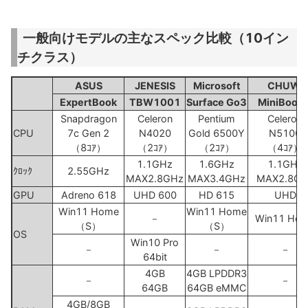
一般向けモデルの主なスペック比較（10イン
チクラス）
ASUS
JENESIS
Microsoft
CHUWI
ExpertBook
TBW1001
Surface Go3
MiniBook 
Snapdragon
Celeron
Pentium
Celeron
CPU
7c Gen 2
N4020
Gold 6500Y
N5100
（8ｺｱ）
（2ｺｱ）
（2ｺｱ）
（4ｺｱ）
1.1GHz
1.6GHz
1.1GHz
ｸﾛｯｸ
2.55GHz
MAX2.8GHz
MAX3.4GHz
MAX2.8GH
GPU
Adreno 618
UHD 600
HD 615
UHD
Win11 Home
Win11 Home
－
Win11 Ho
（S）
（S）
OS
Win10 Pro
－
－
－
64bit
4GB
4GB LPDDR3
－
－
64GB
64GB eMMC
4GB/8GB