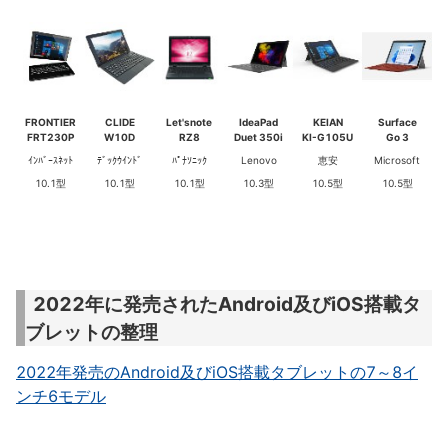
FRONTIER
CLIDE
Let'snote
IdeaPad
KEIAN
Surface
FRT230P
W10D
RZ8
Duet 350i
KI-G105U
Go 3
ｲﾝﾊﾞｰｽﾈｯﾄ
ﾃﾞｯｸｳｲﾝﾄﾞ
ﾊﾟﾅｿﾆｯｸ
Lenovo
恵安
Microsoft
10.1型
10.1型
10.1型
10.3型
10.5型
10.5型
2022年に発売されたAndroid及びiOS搭載タ
ブレットの整理
2022年発売のAndroid及びiOS搭載タブレットの7～8イ
ンチ6モデル