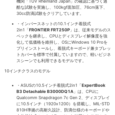
機関「TUV Rheinland Japan」の確認に基づく過
酷な試験を実施し、100kgf面加圧、76cm落下、
30cc防滴試験をクリアしています。
・インバースネットの10.1インチ着脱式
2in1「
FRONTIER FRT250P
」は、従来モデルのス
ペックを継承し、CPUとディスプレイ解像度を強
化して低価格を維持し、OSにWindows 10 Proを
プリインストールし、着脱式キーボード兼タブレッ
トカバーを標準で付属していますので、軽いビジネ
スシーンでも利用できるモデルです。
10インチクラスのモデル
・ASUSの10.5インチ着脱式2in1「
ExpertBook
B3 Detachable B3000DQ1A
」は、CPUに
Qualcomm Snapdragon 7c Gen 2、ディスプレイ
に10.5インチ（1920x1200）を搭載し、MIL-STD
810H準拠の高耐久設計、防滴仕様のキーボードや