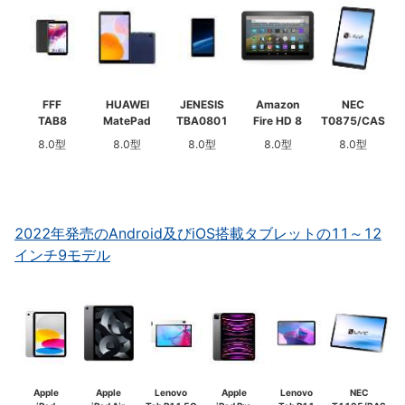
FFF
HUAWEI
JENESIS
Amazon
NEC
TAB8
MatePad
TBA0801
Fire HD 8
T0875/CAS
8.0型
8.0型
8.0型
8.0型
8.0型
2022年発売のAndroid及びiOS搭載タブレットの11～12
インチ9モデル
Apple
Apple
Lenovo
Apple
Lenovo
NEC