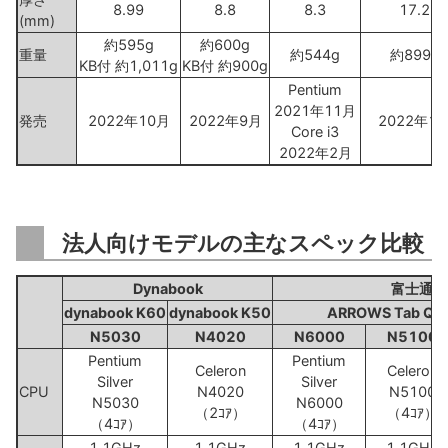
8.99
8.8
8.3
17.2
(mm)
約595g
約600g
重量
約544g
約899g
KB付 約1,011g
KB付 約900g
Pentium
2021年11月
発売
2022年10月
2022年9月
2022年1
Core i3
2022年2月
法人向けモデルの主なスペック比較
Dynabook
富士通
dynabook K60
dynabook K50
ARROWS Tab Q5
N5030
N4020
N6000
N5100
Pentium
Pentium
Celeron
Celeron
Silver
Silver
CPU
N4020
N5100
N5030
N6000
（2ｺｱ）
（4ｺｱ）
（4ｺｱ）
（4ｺｱ）
1.1GHz
1.1GHz
1.1GHz
1.1GHz