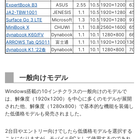
ExpertBook B3
ASUS
2.55
10.5
1920×1200
63,
JA2-TBW1001
JENESIS
1.1
10.5
1920×1280
45,
Surface Go 3 LTE
Microsoft
1.3
10.5
1920×1280
97,
MiniBook X
CHUWI
1.1
10.8
2560×1600
65,
dynabook K60/FV
Dynabook
1.1
10.1
1280×800
66,
ARROWS Tab Q5011
富士通
1.1
10.1
1920×1200
136,
dynabook K1 '22春
Dynabook
1.1
10.1
1280×800
70,
一般向けモデル
Windows搭載の10インチクラスの一般向けのモデルで
は、解像度（1920x1200）を中心に多くのモデルが展開
された他、解像度（1280x800）で基本的な機能を装備し
た低価格モデルも発売されました。
2台目やエントリー向けでしたら低価格モデルを選択する
ことになりますが、モバイルPCとして使用するのであれ