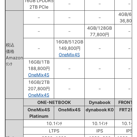
16GB LPDDR5
－
－
－
2TB PCIe
4GB/64
－
－
－
36,800
4GB/128GB
－
－
－
77,800円
16GB/512GB
税込
－
149,800円
－
－
価格
OneMix4S
Amazon
16GB/1TB
ﾘﾝｸ
188,800円
－
－
－
OneMix4S
16GB/2TB
207,800円
－
－
－
OneMix4S
ONE-NETBOOK
Dynabook
FRONTI
OneMix4S
OneMix4S
dynabook K0
FRT250
Platinum
10.1ｲﾝﾁ
10.1ｲﾝﾁ
10.1ｲﾝ
LTPS
IPS
IPS