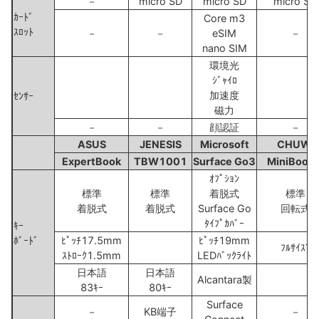
－
micro SD
micro SD
micro SD
ｶｰﾄﾞ
Core m3
ｽﾛｯﾄ
－
－
eSIM
－
nano SIM
環境光
ｼﾞｬｲﾛ
加速度
ｾﾝｻｰ
磁力
－
－
顔認証
－
ASUS
JENESIS
Microsoft
CHUWI
ExpertBook
TBW1001
Surface Go3
MiniBook 
ｵﾌﾟｼｮﾝ
標準
標準
着脱式
標準
着脱式
着脱式
Surface Go
回転式
ﾀｲﾌﾟｶﾊﾞｰ
ｷｰ
ﾎﾞｰﾄﾞ
ﾋﾟｯﾁ17.5mm
ﾋﾟｯﾁ19mm
ﾌﾙｻｲｽﾞ
ｽﾄﾛｰｸ1.5mm
LEDﾊﾞｯｸﾗｲﾄ
日本語
日本語
Alcantara製
83ｷｰ
80ｷｰ
Surface
－
KB端子
－