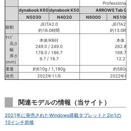
Professional 
dynabook K60
dynabook K50
ARROWS Tab Q5
N5030
N4020
N6000
N5100
JEITA2.0
JEITA2.0
駆動
約16.0時間
約13.0時
ｻｲｽﾞ
本体/KB付
本体
高さ
249.0 / 249.0
262.8
幅
178.0 / 186.7
168.7
厚さ
9.7 / 18.7
12.2
(mm)
重量
約610g / 1,180g
約580g
発売
2022年11月
2022年6
関連モデルの情報（当サイト）
2021年に発売されたWindows搭載タブレットと2in1の
10インチ前後