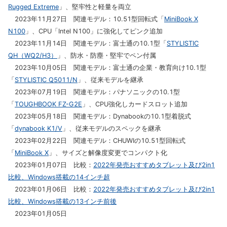
Rugged Extreme
」、堅牢性と軽量を両立
2023年11月27日 関連モデル：10.51型回転式「
MiniBook X
N100
」、CPU「Intel N100」に強化してピンク追加
2023年11月14日 関連モデル：富士通の10.1型「
STYLISTIC
QH（WQ2/H3）
」、防水・防塵・堅牢でペン付属
2023年10月05日 関連モデル：富士通の企業・教育向け10.1型
「
STYLISTIC Q5011/N
」、従来モデルを継承
2023年07月19日 関連モデル：パナソニックの10.1型
「
TOUGHBOOK FZ-G2E
」、CPU強化しカードスロット追加
2023年05月18日 関連モデル：Dynabookの10.1型着脱式
「
dynabook K1/V
」、従来モデルのスペックを継承
2023年02月22日 関連モデル：CHUWIの10.51型回転式
「
MiniBook X
」、サイズと解像度変更でコンパクト化
2023年01月07日 比較：
2022年発売おすすめタブレット及び2in1
比較、Windows搭載の14インチ超
2023年01月06日 比較：
2022年発売おすすめタブレット及び2in1
比較、Windows搭載の13インチ前後
2023年01月05日