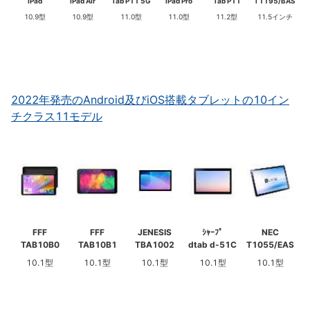
iPad
iPad Air
Tab P11 5G
iPad Pro
Tab P11
T1195/BAS
10.9型
10.9型
11.0型
11.0型
11.2型
11.5インチ
2022年発売のAndroid及びiOS搭載タブレットの10イン
チクラス11モデル
FFF
FFF
JENESIS
ｼｬｰﾌﾟ
NEC
TAB10B0
TAB10B1
TBA1002
dtab d-51C
T1055/EAS
10.1型
10.1型
10.1型
10.1型
10.1型