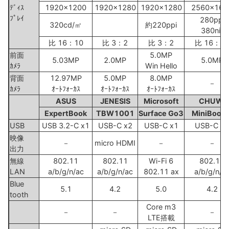
ﾃﾞｨｽ
1920x1200
1920x1280
1920x1280
2560x160
ﾌﾟﾚｲ
280ppi
320cd/㎡
約220ppi
380nit
比 16：10
比 3：2
比 3：2
比 16：1
前面
5.0MP
5.03MP
2.0MP
5.0MP
ｶﾒﾗ
Win Hello
背面
12.97MP
5.0MP
8.0MP
－
ｶﾒﾗ
ｵｰﾄﾌｫｰｶｽ
ｵｰﾄﾌｫｰｶｽ
ｵｰﾄﾌｫｰｶｽ
ASUS
JENESIS
Microsoft
CHUWI
ExpertBook
TBW1001
Surface Go3
MiniBook 
USB
USB 3.2-C x1
USB-C x2
USB-C x1
USB-C x2
映像
－
micro HDMI
－
－
出力
無線
802.11
802.11
Wi-Fi 6
802.11
LAN
a/b/g/n/ac
a/b/g/n/ac
802.11 ax
a/b/g/n/a
Blue
5.1
4.2
5.0
4.2
tooth
Core m3
－
－
－
LTE搭載