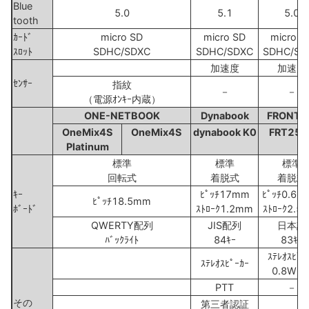
Blue
5.0
5.1
5.0
tooth
ｶｰﾄﾞ
micro SD
micro SD
micro S
ｽﾛｯﾄ
SDHC/SDXC
SDHC/SDXC
SDHC/SD
加速度
加速度
ｾﾝｻｰ
指紋
－
－
（電源ｵﾝｷｰ内蔵）
ONE-NETBOOK
Dynabook
FRONTI
OneMix4S
OneMix4S
dynabook K0
FRT250
Platinum
標準
標準
標準
回転式
着脱式
着脱式
ｷｰ
ﾋﾟｯﾁ17mm
ﾋﾟｯﾁ0.65
ﾋﾟｯﾁ18.5mm
ﾎﾞｰﾄﾞ
ｽﾄﾛｰｸ1.2mm
ｽﾄﾛｰｸ2.5
QWERTY配列
JIS配列
日本語
ﾊﾞｯｸﾗｲﾄ
84ｷｰ
83ｷｰ
ｽﾃﾚｵｽﾋﾟｰ
ｽﾃﾚｵｽﾋﾟｰｶｰ
0.8W x
PTT
－
その
第三者認証