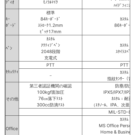
ﾃﾞｨｵ
ﾓﾉﾗﾙﾏｲｸ
ﾊｲﾃﾞﾌｨﾆｼｮﾝ
標準
ｷｰ
84ｷｰﾎﾞｰﾄﾞ
ｶｽﾀﾑ
ﾎﾞｰﾄﾞ
ｽﾄﾛｰｸ1.2mm
86ｷｰﾎﾞｰﾄﾞ
ﾋﾟｯﾁ17mm
ｶｽﾀﾑ
ｱｸﾃｨﾌﾞﾍﾟﾝ
ｶｽﾀﾑ
ﾍﾟﾝ
2048段階
ｽﾀｲﾗｽﾍﾟﾝ
充電式
PTT
PTT
ｾｷｭﾘﾃｨ
ｶｽﾀﾑ
－
指紋ｾﾝｻｰ（背
第三者認証機関の確認
防塵/防滴
100kgf面加圧
IPX5/IPX7/IPX8
76㎝落下ﾃｽﾄ
ｶｽﾀﾑ：耐薬
その他
300cc防滴ﾃｽﾄ
（ｴﾀﾉｰﾙ、IPA、次亜塩
MIL-STD-81
ｶｽﾀﾑ
MS Office Person
Office
Home & Busines