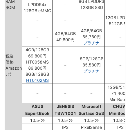
RAM
8GB LPDDR3
LPDDR4x
－
－
ROM
128GB SSD
128GB eMMC
12GB LPDD
－
－
－
512GB SS
4GB/64GB
4GB/64GB
－
65,780円
－
49,800円
プラチナ
4GB/128GB
税込
69,800円
8GB/128GB
価格
HT0058MS
－
85,580円
－
Amazon
89,800円
プラチナ
ﾘﾝｸ
8GB/128GB
HT0102MS
12GB/512
－
－
－
71,400円
MiniBook 
ASUS
JENESIS
Microsoft
CHUWI
ExpertBook
TBW1001
Surface Go3
MiniBook 
10.5ｲﾝﾁ
10.5ｲﾝﾁ
10.5ｲﾝﾁ
10.8ｲﾝﾁ
IPS
PixelSense
IPS