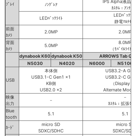
IPS Alpha液晶（
ﾌﾟﾚｲ
ﾉﾝｸﾞﾚｱ
ｶｽﾀﾑ：ｱﾝﾁｸﾞ
LEDﾊﾞｯｸﾗｲ
LEDﾊﾞｯｸﾗｲﾄ
静電ﾏﾙﾁﾀｯﾁ
前面
2.0MP
2.0MP
ｶﾒﾗ
背面
8.0MP
5.0MP
ｶﾒﾗ
（ﾓﾊﾞｲﾙﾗｲﾄ
dynabook K60
dynabook K50
ARROWS Tab Q5
N5030
N4020
N6000
N5100
本体側
USB3.2-A Gen
USB3.1-C Gen1 x1
USB3.2-C Gen
USB
KB側
（Display Po
USB2.0 x2
Alternate Mo
映像
－
－
出力
ｶｽﾀﾑ：拡張ｸﾚｰ
Blue
5.1
5.1
tooth
micro SD
micro SD
ｶｰﾄﾞ
SDXC/SDHC
SDXC/SDH