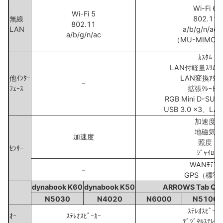
Wi-Fi 6
Wi-Fi 5
無線
802.11
802.11
LAN
a/b/g/n/ac/
a/b/g/n/ac
（MU-MIMO
ｶｽﾀﾑ
LAN付軽量ｽﾘﾑｷｰﾎ
他ｲﾝﾀｰ
LAN変換ｱﾀﾞﾌ
－
ﾌｪｰｽ
拡張ｸﾚｰﾄﾞﾙ
RGB Mini D-SU
USB 3.0 x3、LAN
加速度
地磁気
加速度
照度
ｾﾝｻｰ
ｼﾞｬｲﾛ
WANﾓﾃﾞﾙ
－
GPS（標準
dynabook K60
dynabook K50
ARROWS Tab Q5
N5030
N4020
N6000
N5100
ｽﾃﾚｵｽﾋﾟｰｶｰ
ｵｰ
ｽﾃﾚｵｽﾋﾟｰｶｰ
ﾃﾞｼﾞﾀﾙｽﾃﾚｵﾏ