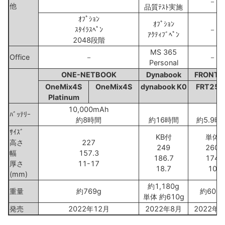
－
他
品質ﾃｽﾄ実施
ｵﾌﾟｼｮﾝ
ｵﾌﾟｼｮﾝ
ｽﾀｲﾗｽﾍﾟﾝ
－
ｱｸﾃｨﾌﾞﾍﾟﾝ
2048段階
MS 365
Office
－
－
Personal
ONE-NETBOOK
Dynabook
FRONTI
OneMix4S
OneMix4S
dynabook K0
FRT250
Platinum
10,000mAh
ﾊﾞｯﾃﾘｰ
約8時間
約16時間
約5.9時
ｻｲｽﾞ
KB付
単体
高さ
227
249
260
幅
157.3
186.7
174
厚さ
11-17
18.7
10
(mm)
約1,180g
重量
約769g
約600g
単体 約610g
発売
2022年12月
2022年8月
2022年