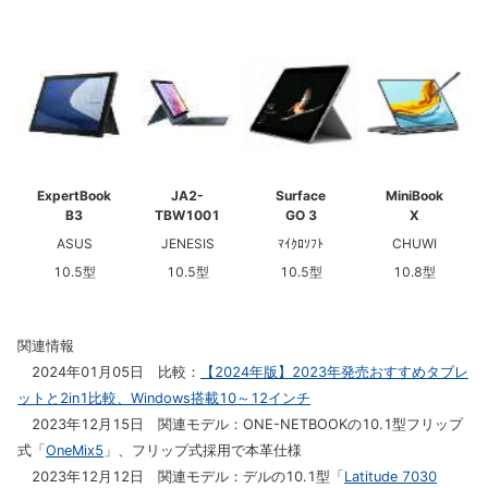
ExpertBook
JA2-
Surface
MiniBook
B3
TBW1001
GO 3
X
ASUS
JENESIS
ﾏｲｸﾛｿﾌﾄ
CHUWI
10.5型
10.5型
10.5型
10.8型
関連情報
2024年01月05日 比較：
【2024年版】2023年発売おすすめタブレ
ットと2in1比較、Windows搭載10～12インチ
2023年12月15日 関連モデル：ONE-NETBOOKの10.1型フリップ
式「
OneMix5
」、フリップ式採用で本革仕様
2023年12月12日 関連モデル：デルの10.1型「
Latitude 7030