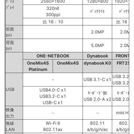
ﾃﾞｨｽ
2560x1600
1280x800
1920x12
ﾌﾟﾚｲ
320nit
ﾊﾞｯｸﾗｲﾄ
ﾊﾞｯｸﾗｲﾄ
300ppi
比 16：10
比 16：1
前面
2.0MP
2.0MP
ｶﾒﾗ
背面
5.0MP
2.0MP
ｶﾒﾗ
ONE-NETBOOK
Dynabook
FRONTI
OneMix4S
OneMix4S
dynabook K0
FRT250
Platinum
USB 3.2-C
－
USB 3.1-C x1
USB 3.2-A
USB
USB4.0-C x1
ｷｰﾎﾞｰﾄﾞ側
ｷｰﾎﾞｰﾄﾞ
USB3.2-C x1
USB 2.0-A x2
USB 2.0-A
USB-C x1
映像
－
－
mini HD
出力
無線
Wi-Fi 6
802.11
802.11
LAN
802.11ax
a/b/g/n/ac
a/b/g/n/