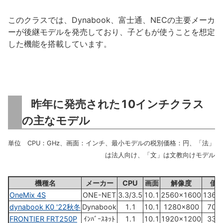
このクラスでは、Dynabook、富士通、NECの主要メーカ
ーが後継モデルを発売しており、子どもが使うことを想定
した機能を搭載しています。
昨年に発売された10インチクラス
の主なモデル
単位 CPU：GHz、画面：インチ、最小モデルの税別価格：円、「法」
は法人向け、「文」は文教向けモデル
機種名
メーカー
CPU
画面
解像度
価
OneMix 4S
ONE-NET
3.3/3.5
10.1
2560×1600
136,
dynabook K0 '22秋冬
Dynabook
1.1
10.1
1280×800
70,
FRONTIER FRT250P
ｲﾝﾊﾞｰｽﾈｯﾄ
1.1
10.1
1920×1200
33,