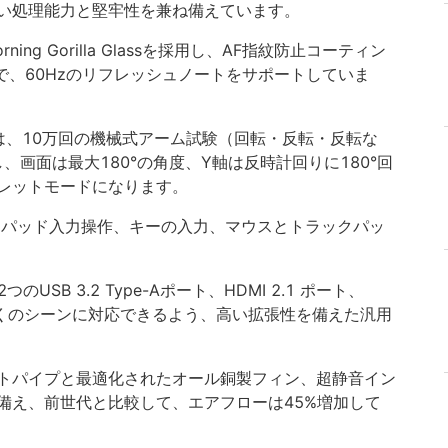
い処理能力と堅牢性を兼ね備えています。
ing Gorilla Glassを採用し、AF指紋防止コーティン
ppiで、60Hzのリフレッシュノートをサポートしていま
は、10万回の機械式アーム試験（回転・反転・反転な
し、画面は最大180°の角度、Y軸は反時計回りに180°回
レットモードになります。
チパッド入力操作、キーの入力、マウスとトラックパッ
つのUSB 3.2 Type-Aポート、HDMI 2.1 ポート、
多くのシーンに対応できるよう、高い拡張性を備えた汎用
トパイプと最適化されたオール銅製フィン、超静音イン
備え、前世代と比較して、エアフローは45%増加して