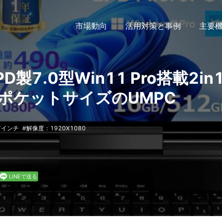
市場動向
活用対策と事例
主要
 GPD製7.0型Win11 Pro搭載2in
ポケットサイズのUMPC
7インチ
解像度：1920X1080
LINEで送る