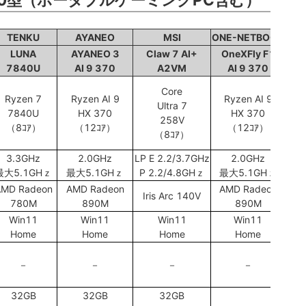
TENKU
AYANEO
MSI
ONE-NETBOOK
LUNA
AYANEO 3
Claw 7 AI+
OneXFly F1
7840U
AI 9 370
A2VM
AI 9 370
Core
Ryzen 7
Ryzen AI 9
Ryzen AI 9
Ultra 7
7840U
HX 370
HX 370
258V
（8ｺｱ）
（12ｺｱ）
（12ｺｱ）
（8ｺｱ）
3.3GHz
2.0GHz
LP E 2.2/3.7GHz
2.0GHz
最大5.1GHｚ
最大5.1GHｚ
P 2.2/4.8GHｚ
最大5.1GHｚ
MD Radeon
AMD Radeon
AMD Radeon
Iris Arc 140V
780M
890M
890M
Win11
Win11
Win11
Win11
Home
Home
Home
Home
－
－
－
－
32GB
32GB
32GB