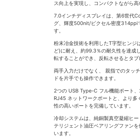
ス向上を実現し、コンパクトながら高
7.0インチディスプレイは、第6世代Corn
グ、輝度500nit/ピクセル密度314
す。
粉末冶金技術を利用したT字型ヒンジ
ど)に耐え、約99.3％の耐久性を達成
転することができ、反転させるとタブ
両手入力だけでなく、 親指でのタッ
ドを片手でも操作できます。
2つの USB Type-C フル機能ポート、2
RJ45 ネットワークポートと、より
性の高いポートを完備しています。
冷却システムは、純銅製真空凝縮ヒー
テリジェント油圧ベアリングファンを
います。