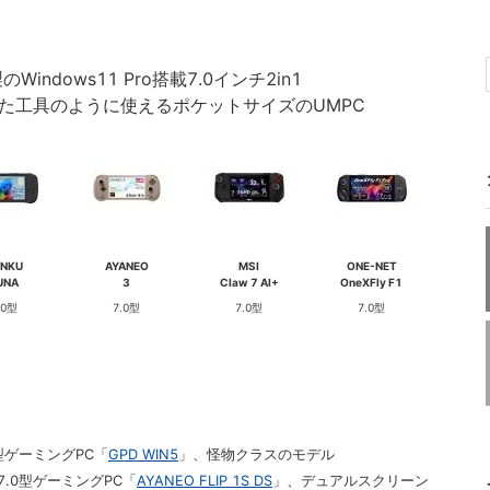
製のWindows11 Pro搭載7.0インチ2in1
50を採用した工具のように使えるポケットサイズのUMPC
ENKU
AYANEO
MSI
ONE-NET
UNA
3
Claw 7 AI+
OneXFly F1
.0型
7.0型
7.0型
7.0型
型ゲーミングPC「
GPD WIN5
」、怪物クラスのモデル
7.0型ゲーミングPC「
AYANEO FLIP 1S DS
」、デュアルスクリーン