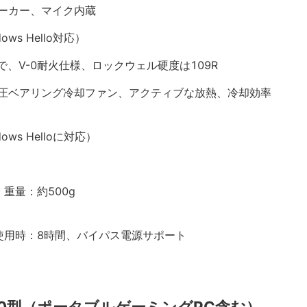
ーカー、マイク内蔵
s Hello対応）
で、V-0耐火仕様、ロックウェル硬度は109R
圧ベアリング冷却ファン、アクティブな放熱、冷却効率
ws Helloに対応）
mm)、重量：約500g
度使用時：8時間、バイパス電源サポート
.0型（ポータブルゲーミングPC含む）