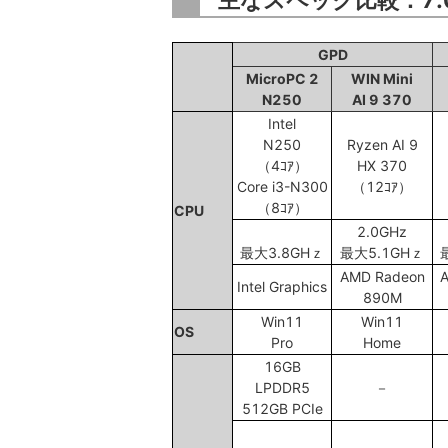
GPD
MicroPC 2
WIN Mini
N250
AI 9 370
Intel
N250
Ryzen AI 9
（4ｺｱ）
HX 370
Core i3-N300
（12ｺｱ）
（8ｺｱ）
CPU
2.0GHz
最大3.8GHｚ
最大5.1GHｚ
AMD Radeon
A
Intel Graphics
890M
Win11
Win11
OS
Pro
Home
16GB
LPDDR5
－
512GB PCIe