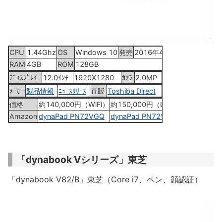
CPU
1.44Ghz
OS
Windows 10
発売
2016年4月22日
RAM
4GB
ROM
128GB
ﾃﾞｨｽﾌﾟﾚｲ
12.0ｲﾝﾁ
1920X1280
ｶﾒﾗ
2.0MP
ﾒｰｶｰ
製品情報
ﾆｭｰｽﾘﾘｰｽ
直販
Toshiba Direct
価格
約140,000円（WiFi）
約150,000円（LTE）
Amazon
dynaPad PN72VGQ
dynaPad PN72VGP
「dynabook Vシリーズ」東芝
「dynabook V82/B」東芝（Core i7、ペン、顔認証）