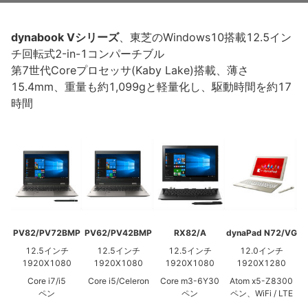
dynabook Vシリーズ
、東芝のWindows10搭載12.5イン
チ回転式2-in-1コンパーチブル
第7世代Coreプロセッサ(Kaby Lake)搭載、薄さ
15.4mm、重量も約1,099gと軽量化し、駆動時間を約17
時間
PV82/PV72BMP
PV62/PV42BMP
RX82/A
dynaPad N72/VG
12.5インチ
12.5インチ
12.5インチ
12.0インチ
1920X1080
1920X1080
1920X1080
1920X1280
Core i7/i5
Core i5/Celeron
Core m3-6Y30
Atom x5-Z8300
ペン
ペン
ペン、WiFi / LTE