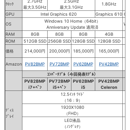
2.7GHz
2.5GHz
ｸﾛｯｸ
1.8GHz
最大3.5GHz
最大3.1GHz
最
GPU
Intel Graphics 620
Graphics 610
Gr
Windows 10 Home（64bit）
OS
Wi
Anniversary Update 適用済
RAM
8GB
8GB
8GB
4GB
ROM
512GB SSD
256GB SSD
128GB SSD
128GB SSD
2
価格
214,000円
200,000円
185,000円
165,000円
1
Amazon
PV82BMP
PV72BMP
PV62BMP
PV42BMP
ｺﾝﾊﾟｰﾁﾌﾞﾙ（今回発表ﾓﾃﾞﾙ）
PV82BMP
PV72BMP
PV62BMP
PV42BMP
i7+ﾍﾟﾝ
i5+ﾍﾟﾝ
i5
Celeron
12.5ｲﾝﾁ ﾜｲﾄﾞ
12
（16：9）
1920X1080
1
ﾃﾞｨｽ
（FHD）
ﾌﾟﾚｲ
LED液晶
（ﾉﾝｸﾞﾚｱ）
（