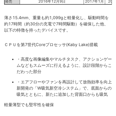
発売
2016年12月9日
2017年1月
201
薄さ15.4mm、重量も約1,099gと軽量化し、駆動時間を
約17時間（約30分の充電で7時間駆動）を確保した他、
以下の特徴を持ったデバイスです。
ＣＰＵを第7世代Coreプロセッサ(Kaby Lake)搭載
・高度な画像編集やマルチタスク、アクションゲー
ムなどもスムーズに行えるように、設計段階からこ
だわった部分
・エアフローやファンを再設計して放熱効率を向上
新開発の「W吸気新空冷システム」で、底面からの
吸気とともに、新たに追加した背面口からも吸気
軽量薄型でも堅牢性を確保