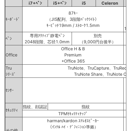
i7+ﾍﾟﾝ
i5+ﾍﾟﾝ
i5
Celeron
87ｷｰ
ｷｰﾎﾞｰﾄﾞ
（JIS配列、3段階ﾊﾞｯｸﾗｲﾄ）
ｷｰﾋﾟｯﾁ19mm / ｽﾄﾛｰｸ1.5mm
19
専用ｱｸﾃｨﾌﾞ静電ﾍﾟﾝ
別売
ｱ
ﾍﾟﾝ
2048段階、芯径1.0mm
（9,000円台後半）
Office H & B
Of
Office
Premium
+Office 365
+O
Tru
TruNote、TruCapture、TruRecor
ｼﾘｰｽﾞ
TruNote Share、TruNote Clip
ｾﾝｻｰ
指紋、顔認証
指紋
ｾｷｭﾘﾃｨ
TPMｾｷｭﾘﾃｨﾁｯﾌﾟ
harman/kardon ｽﾃﾚｵｽﾋﾟｰｶｰ
ｽ
（ｲﾝﾃﾙ ﾊｲ・ﾃﾞﾌｨﾆｼｮﾝ準拠）
ﾊｲ
その他