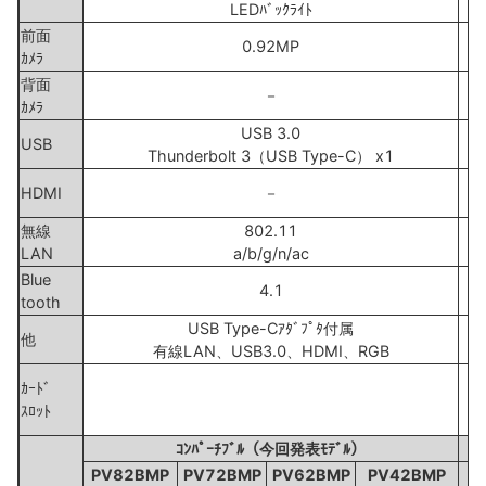
LEDﾊﾞｯｸﾗｲﾄ
L
前面
0.92MP
ｶﾒﾗ
背面
－
ｶﾒﾗ
USB 3.0
US
USB
Thunderbolt 3（USB Type-C） x1
U
m
HDMI
－
無線
802.11
LAN
a/b/g/n/ac
a
Blue
4.1
tooth
USB Type-Cｱﾀﾞﾌﾟﾀ付属
他
有線LAN、USB3.0、HDMI、RGB
ｶｰﾄﾞ
ｽﾛｯﾄ
S
ｺﾝﾊﾟｰﾁﾌﾞﾙ（今回発表ﾓﾃﾞﾙ）
PV82BMP
PV72BMP
PV62BMP
PV42BMP