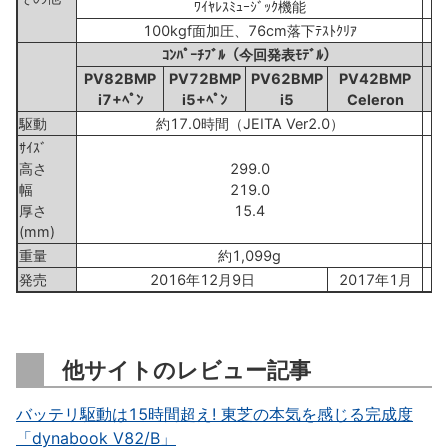
ﾜｲﾔﾚｽﾐｭｰｼﾞｯｸ機能
100kgf面加圧、76cm落下ﾃｽﾄｸﾘｱ
ｺﾝﾊﾟｰﾁﾌﾞﾙ（今回発表ﾓﾃﾞﾙ）
PV82BMP
PV72BMP
PV62BMP
PV42BMP
i7+ﾍﾟﾝ
i5+ﾍﾟﾝ
i5
Celeron
駆動
約17.0時間（JEITA Ver2.0）
約
ｻｲｽﾞ
高さ
299.0
幅
219.0
厚さ
15.4
(mm)
重量
約1,099g
発売
2016年12月9日
2017年1月
2
他サイトのレビュー記事
バッテリ駆動は15時間超え! 東芝の本気を感じる完成度
「dynabook V82/B」