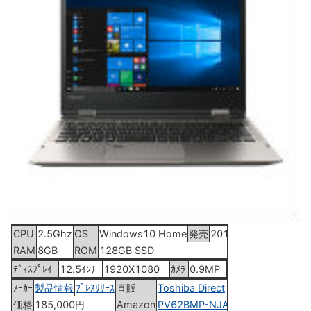
CPU
2.5Ghz
OS
Windows10 Home
発売
2016年12月9日
RAM
8GB
ROM
128GB SSD
ﾃﾞｨｽﾌﾟﾚｲ
12.5ｲﾝﾁ
1920X1080
ｶﾒﾗ
0.9MP
ﾒｰｶｰ
製品情報
ﾌﾟﾚｽﾘﾘｰｽ
直販
Toshiba Direct
価格
185,000円
Amazon
PV62BMP-NJA