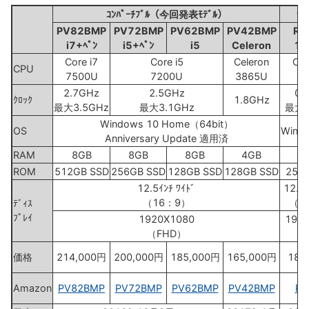
ｺﾝﾊﾟｰﾁﾌﾞﾙ（今回発表ﾓﾃﾞﾙ）
ﾃ
PV82BMP
PV72BMP
PV62BMP
PV42BMP
RX
i7+ﾍﾟﾝ
i5+ﾍﾟﾝ
i5
Celeron
12
Core i7
Core i5
Celeron
Co
CPU
7500U
7200U
3865U
6
2.7GHz
2.5GHz
0.
ｸﾛｯｸ
1.8GHz
最大3.5GHz
最大3.1GHz
最大2
Windows 10 Home（64bit）
OS
Wind
Anniversary Update 適用済
RAM
8GB
8GB
8GB
4GB
ROM
512GB SSD
256GB SSD
128GB SSD
128GB SSD
256
12.5ｲﾝﾁ ﾜｲﾄﾞ
12.5ｲ
（16：9）
（1
ﾃﾞｨｽ
ﾌﾟﾚｲ
1920X1080
192
（FHD）
（F
価格
214,000円
200,000円
185,000円
165,000円
185
Amazon
PV82BMP
PV72BMP
PV62BMP
PV42BMP
RX