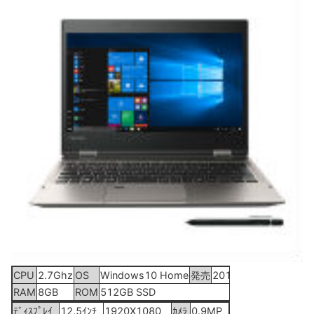
CPU
2.7Ghz
OS
Windows10 Home
発売
2016年12月9日
RAM
8GB
ROM
512GB SSD
ﾃﾞｨｽﾌﾟﾚｲ
12.5ｲﾝﾁ
1920X1080
ｶﾒﾗ
0.9MP