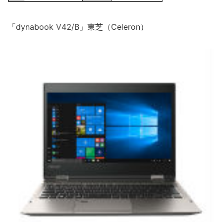
「dynabook V42/B」東芝（Celeron）