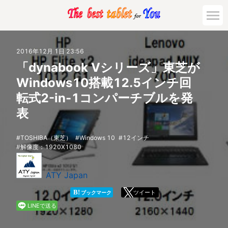
市場動向
2016年12月 1日 23:56
「dynabook Vシリーズ」東芝が
活用対策と事例
Windows10搭載12.5インチ回
転式2-in-1コンパーチブルを発
主要機種の比較
表
ゲーミング
TOSHIBA（東芝）
Windows 10
12インチ
解像度：1920X1080
法人向け
ATY Japan
B!
ツイート
ブックマーク
LINEで送る