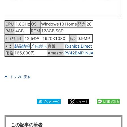
CPU
1.8GHz
OS
Windows10 Home
発売
2016年12月9日
RAM
4GB
ROM
128GB SSD
ﾃﾞｨｽﾌﾟﾚｲ
12.5ｲﾝﾁ
1920X1080
ｶﾒﾗ
0.9MP
ﾒｰｶｰ
製品情報
ﾌﾟﾚｽﾘﾘｰｽ
直販
Toshiba Direct
価格
165,000円
Amazon
PV42BMP-NJA
トップに戻る
B!
ツイート
LINEで送る
ブックマーク
この記事の筆者