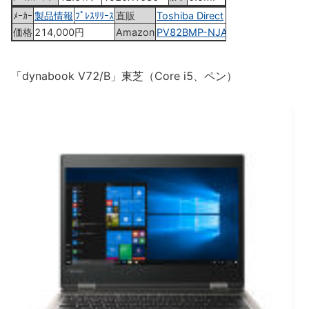
ﾒｰｶｰ
製品情報
ﾌﾟﾚｽﾘﾘｰｽ
直販
Toshiba Direct
価格
214,000円
Amazon
PV82BMP-NJA
「dynabook V72/B」東芝（Core i5、ペン）