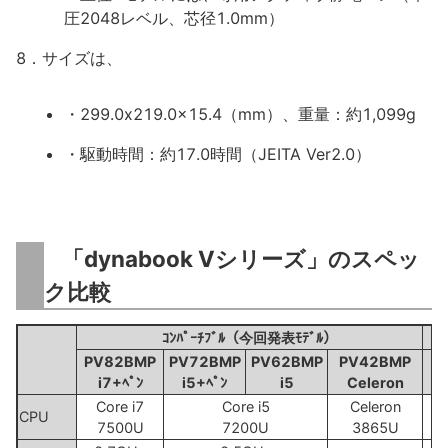
圧2048レベル、芯径1.0mm）
8．サイズは、
・299.0x219.0x15.4（mm）、重量：約1,099g
・駆動時間：約17.0時間（JEITA Ver2.0）
「dynabook Vシリーズ」のスペッ
ク比較
ｺﾝﾊﾟｰﾁﾌﾞﾙ（今回発表ﾓﾃﾞﾙ）
PV82BMP
PV72BMP
PV62BMP
PV42BMP
i7+ﾍﾟﾝ
i5+ﾍﾟﾝ
i5
Celeron
Core i7
Core i5
Celeron
CPU
7500U
7200U
3865U