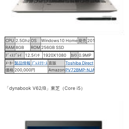
CPU
2.5Ghz
OS
Windows10 Home
発売
2016年12月9日
RAM
8GB
ROM
256GB SSD
ﾃﾞｨｽﾌﾟﾚｲ
12.5ｲﾝﾁ
1920X1080
ｶﾒﾗ
0.9MP
ﾒｰｶｰ
製品情報
ﾌﾟﾚｽﾘﾘｰｽ
直販
Toshiba Direct
価格
200,000円
Amazon
PV72BMP-NJA
「dynabook V62/B」東芝（Core i5）