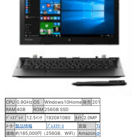
CPU
0.9GHz
OS
Windows10Home
発売
2016年7月15日
RAM
4GB
ROM
256GB SSD
ﾃﾞｨｽﾌﾟﾚｲ
12.5ｲﾝﾁ
1920X1080
ｶﾒﾗ
2.0MP
ﾒｰｶｰ
製品情報
ﾌﾟﾚｽﾘﾘｰｽ
直販
Toshiba Direct
価格
約185,000円（256GB、WiFi）
Amazon
dynabook RX82/A