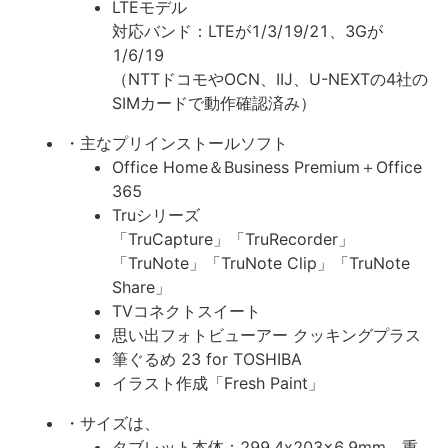
LTEモデル
対応バンド：LTEが1/3/19/21、3Gが
1/6/19
（NTTドコモやOCN、IIJ、U-NEXTの4社の
SIMカードで動作確認済み）
・主なプリインストールソフト
Office Home＆Business Premium＋Office
365
Truシリーズ
「TruCapture」「TruRecorder」
「TruNote」「TruNote Clip」「TruNote
Share」
TVコネクトスイート
思い出フォトビューアー クッキングプラス
筆ぐるめ 23 for TOSHIBA
イラスト作成「Fresh Paint」
・サイズは、
タブレット本体：299.4x203x6.9mm、重