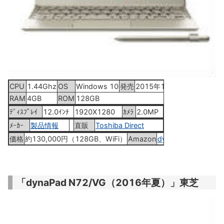
CPU
1.44Ghz
OS
Windows 10
発売
2015年12月中旬
RAM
4GB
ROM
128GB
ﾃﾞｨｽﾌﾟﾚｲ
12.0ｲﾝﾁ
1920X1280
ｶﾒﾗ
2.0MP
ﾒｰｶｰ
製品情報
直販
Toshiba Direct
価格
約130,000円（128GB、WiFi）
Amazon
dynaPad N72
「dynaPad N72/VG（2016年夏）」東芝