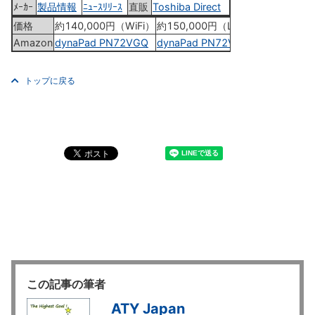
ﾒｰｶｰ
製品情報
ﾆｭｰｽﾘﾘｰｽ
直販
Toshiba Direct
価格
約140,000円（WiFi）
約150,000円（LTE）
Amazon
dynaPad PN72VGQ
dynaPad PN72VGP
トップに戻る
この記事の筆者
ATY Japan