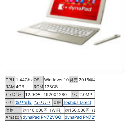
CPU
1.44Ghz
OS
Windows 10
発売
2016年4月22日
RAM
4GB
ROM
128GB
ﾃﾞｨｽﾌﾟﾚｲ
12.0ｲﾝﾁ
1920X1280
ｶﾒﾗ
2.0MP
ﾒｰｶｰ
製品情報
ﾆｭｰｽﾘﾘｰｽ
直販
Toshiba Direct
価格
約140,000円（WiFi）
約150,000円（LTE）
Amazon
dynaPad PN72VGQ
dynaPad PN72VGP