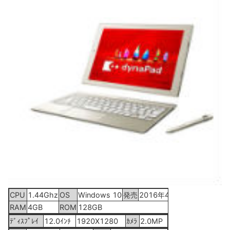
CPU
1.44Ghz
OS
Windows 10
発売
2016年4月22日
RAM
4GB
ROM
128GB
ﾃﾞｨｽﾌﾟﾚｲ
12.0ｲﾝﾁ
1920X1280
ｶﾒﾗ
2.0MP