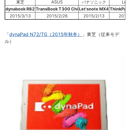
東芝
ASUS
パナソニック
Len
dynabook R82
TransBook T300 Chi
Let'snote MX4
ThinkPad
2015/3/13
2015/2/26
2015/2/13
2015
「
dynaPad N72/TG（2015年秋冬）
」東芝（従来モデ
ル）