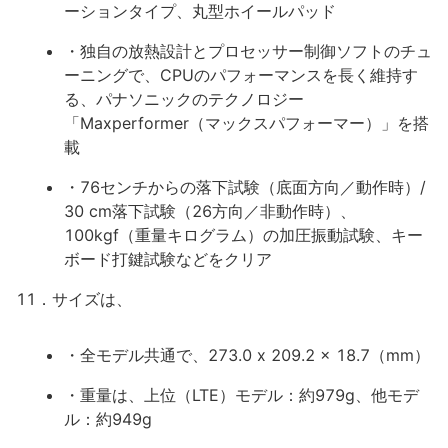
ーションタイプ、丸型ホイールパッド
・独自の放熱設計とプロセッサー制御ソフトのチュ
ーニングで、CPUのパフォーマンスを長く維持す
る、パナソニックのテクノロジー
「Maxperformer（マックスパフォーマー）」を搭
載
・76センチからの落下試験（底面方向／動作時）/
30 cm落下試験（26方向／非動作時）、
100kgf（重量キログラム）の加圧振動試験、キー
ボード打鍵試験などをクリア
11．サイズは、
・全モデル共通で、273.0 x 209.2 x 18.7（mm）
・重量は、上位（LTE）モデル：約979g、他モデ
ル：約949g