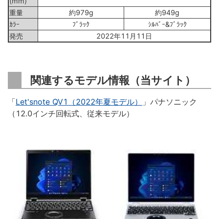
(mm)
重量
約979g
約949g
ｶﾗｰ
ﾌﾞﾗｯｸ
ｼﾙﾊﾞｰ&ﾌﾞﾗｯｸ
発売
2022年11月11日
関連するモデル情報（当サイト）
「
Let'snote QV1（2022年夏モデル）
」パナソニック
（12.0インチ回転式、従来モデル）