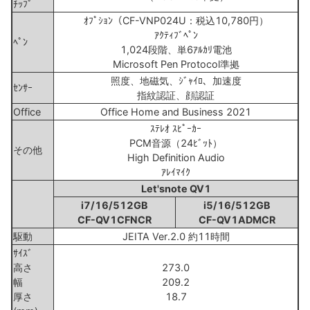
ﾁｯﾌﾟ
ｵﾌﾟｼｮﾝ（CF-VNP024U：税込10,780円）
ｱｸﾃｨﾌﾞﾍﾟﾝ
ﾍﾟﾝ
1,024段階、単6ｱﾙｶﾘ電池
Microsoft Pen Protocol準拠
照度、地磁気、ｼﾞｬｲﾛ、加速度
ｾﾝｻｰ
指紋認証、顔認証
Office
Office Home and Business 2021
ｽﾃﾚｵ ｽﾋﾟｰｶｰ
PCM音源（24ﾋﾞｯﾄ）
その他
High Definition Audio
ｱﾚｲﾏｲｸ
Let'snote QV1
i7/16/512GB
i5/16/512GB
CF-QV1CFNCR
CF-QV1ADMCR
駆動
JEITA Ver.2.0 約11時間
ｻｲｽﾞ
高さ
273.0
幅
209.2
厚さ
18.7