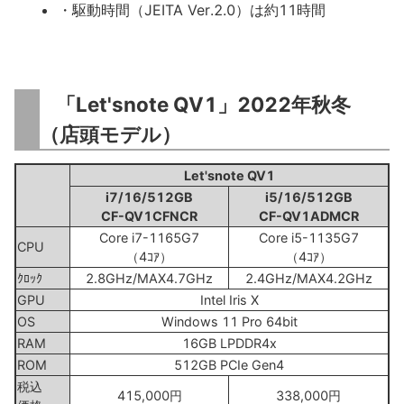
・駆動時間（JEITA Ver.2.0）は約11時間
「Let'snote QV1」2022年秋冬
（店頭モデル）
Let'snote QV1
i7/16/512GB
i5/16/512GB
CF-QV1CFNCR
CF-QV1ADMCR
Core i7-1165G7
Core i5-1135G7
CPU
（4ｺｱ）
（4ｺｱ）
ｸﾛｯｸ
2.8GHz/MAX4.7GHz
2.4GHz/MAX4.2GHz
GPU
Intel Iris X
OS
Windows 11 Pro 64bit
RAM
16GB LPDDR4x
ROM
512GB PCIe Gen4
税込
415,000円
338,000円