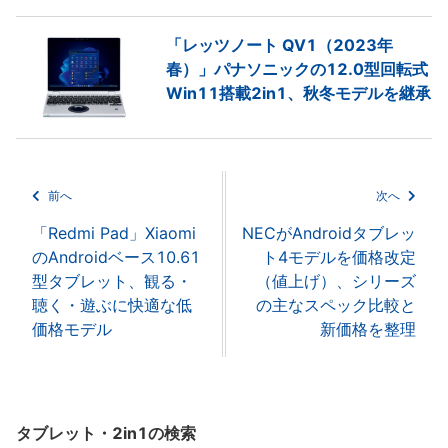
「レッツノート QV1（2023年
春）」パナソニックの12.0型回転式
Win11搭載2in1、秋冬モデルを継承
前へ
次へ
「Redmi Pad」Xiaomi
NECがAndroidタブレッ
のAndroidベース10.61
ト4モデルを価格改定
型タブレット、観る・
（値上げ）、シリーズ
聴く・遊ぶに快適な低
の主なスペック比較と
価格モデル
新価格を整理
タブレット・2in1の検索