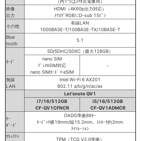
（内1つはｽﾏﾎ充電兼用）
映像
HDMI（4K60p出力対応）
出力
ｱﾅﾛｸﾞRGBﾐﾆD-sub 15ﾋﾟﾝ
有線LAN
その他
1000BASE-T/100BASE-TX/10BASE-T
Blue
5.1
tooth
SD/SDHC/SDXC（最大128GB）
nano SIM
ｶｰﾄﾞ
ﾃﾞｭｱﾙSIM対応
－
nano SIMｶｰﾄﾞ＋eSIM
無線
Intel Wi-Fi 6 AX201
LAN
802.11 a/b/g/n/ac/ax
Let'snote QV1
i7/16/512GB
i5/16/512GB
CF-QV1CFNCR
CF-QV1ADMCR
OADG準拠86ｷｰ
ｷｰ
ｷｰﾋﾟｯﾁ横19mm/縦15.2mm、ｽﾄﾛｰｸ約2mm
ﾎﾞｰﾄﾞ
ｱｲｿﾚｰｼｮﾝ
ｾｷｭﾘﾃｨ
TPM（TCG V2.0準拠）