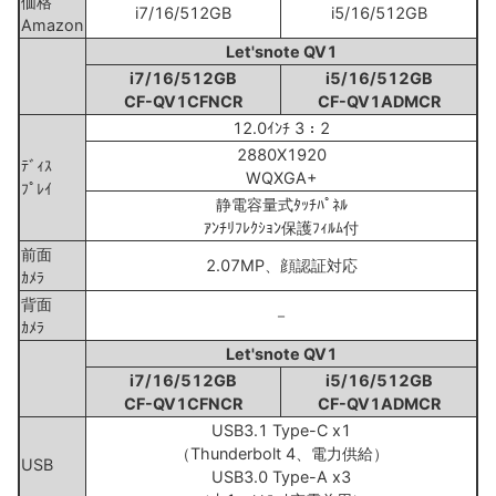
価格
i7/16/512GB
i5/16/512GB
Amazon
Let'snote QV1
i7/16/512GB
i5/16/512GB
CF-QV1CFNCR
CF-QV1ADMCR
12.0ｲﾝﾁ 3：2
2880X1920
ﾃﾞｨｽ
WQXGA+
ﾌﾟﾚｲ
静電容量式ﾀｯﾁﾊﾟﾈﾙ
ｱﾝﾁﾘﾌﾚｸｼｮﾝ保護ﾌｨﾙﾑ付
前面
2.07MP、顔認証対応
ｶﾒﾗ
背面
－
ｶﾒﾗ
Let'snote QV1
i7/16/512GB
i5/16/512GB
CF-QV1CFNCR
CF-QV1ADMCR
USB3.1 Type-C x1
（Thunderbolt 4、電力供給）
USB
USB3.0 Type-A x3