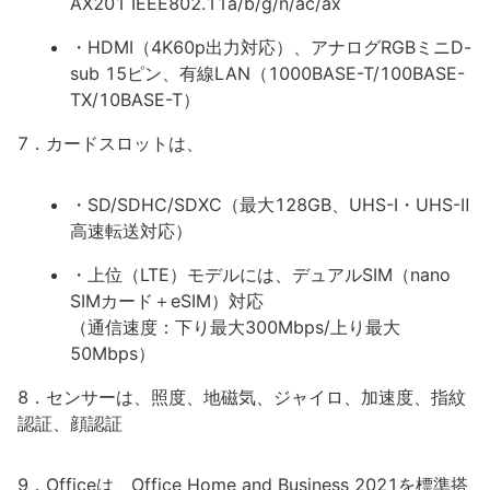
AX201 IEEE802.11a/b/g/n/ac/ax
・HDMI（4K60p出力対応）、アナログRGBミニD-
sub 15ピン、有線LAN（1000BASE-T/100BASE-
TX/10BASE-T）
7．カードスロットは、
・SD/SDHC/SDXC（最大128GB、UHS-I・UHS-Ⅱ
高速転送対応）
・上位（LTE）モデルには、デュアルSIM（nano
SIMカード＋eSIM）対応
（通信速度：下り最大300Mbps/上り最大
50Mbps）
8．センサーは、照度、地磁気、ジャイロ、加速度、指紋
認証、顔認証
9．Officeは、Office Home and Business 2021を標準搭