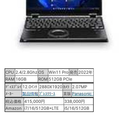
CPU
2.4/2.8Ghz
OS
Win11 Pro
発売
2022年11月11日
RAM
16GB
ROM
512GB PCIe
ﾃﾞｨｽﾌﾟﾚｲ
12.0ｲﾝﾁ
2880X1920
ｶﾒﾗ
2.07MP
ﾒｰｶｰ
製品情報
ﾌﾟﾚｽﾘﾘｰｽ
直販
Panasonic Store
税込価格
415,000円
338,000円
Amazon
i7/16/512GB+LTE
i5/16/512GB