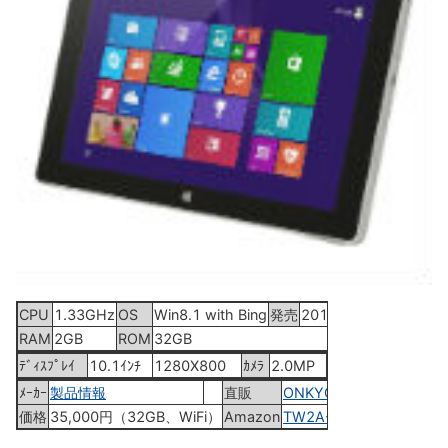
CPU
1.33GHz
OS
Win8.1 with Bing
発売
2015年9月18日
RAM
2GB
ROM
32GB
ﾃﾞｨｽﾌﾟﾚｲ
10.1ｲﾝﾁ
1280X800
ｶﾒﾗ
2.0MP
ﾒｰｶｰ
製品情報
直販
ONKYO Web
価格
35,000円（32GB、WiFi）
Amazon
TW2A-65Z8