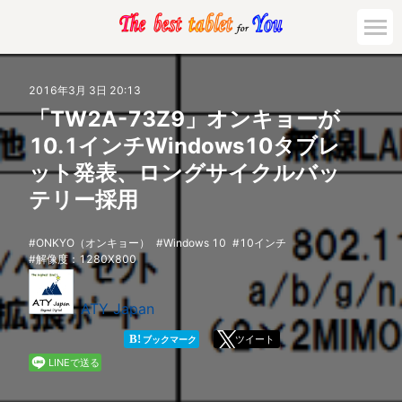
市場動向
2016年3月 3日 20:13
「TW2A-73Z9」オンキョーが
活用対策と事例
10.1インチWindows10タブレ
ット発表、ロングサイクルバッ
主要機種の比較
テリー採用
ゲーミング
ONKYO（オンキョー）
Windows 10
10インチ
解像度：1280X800
法人向け
ATY Japan
B!
ツイート
ブックマーク
LINEで送る