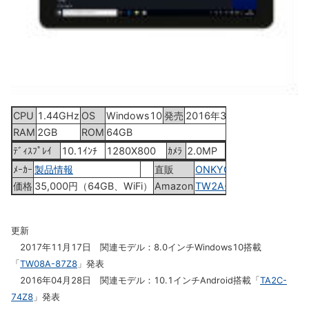
CPU
1.44GHz
OS
Windows10
発売
2016年3月24日
RAM
2GB
ROM
64GB
ﾃﾞｨｽﾌﾟﾚｲ
10.1ｲﾝﾁ
1280X800
ｶﾒﾗ
2.0MP
ﾒｰｶｰ
製品情報
直販
ONKYO Web
価格
35,000円（64GB、WiFi）
Amazon
TW2A-73Z9
更新
2017年11月17日 関連モデル：8.0インチWindows10搭載
「
TW08A-87Z8
」発表
2016年04月28日 関連モデル：10.1インチAndroid搭載「
TA2C-
74Z8
」発表