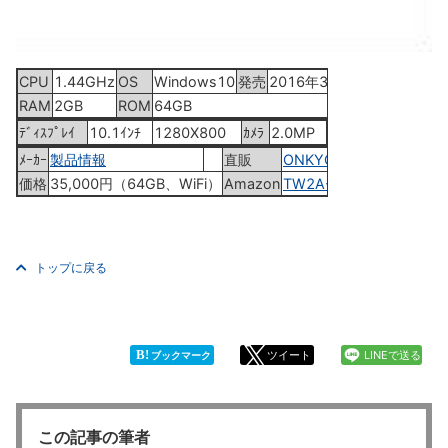
CPU
1.44GHz
OS
Windows10
発売
2016年3月24日
RAM
2GB
ROM
64GB
ﾃﾞｨｽﾌﾟﾚｲ
10.1ｲﾝﾁ
1280X800
ｶﾒﾗ
2.0MP
ﾒｰｶｰ
製品情報
直販
ONKYO Web
価格
35,000円（64GB、WiFi）
Amazon
TW2A-73Z9
トップに戻る
B!
ツイート
LINEで送る
ブックマーク
この記事の筆者