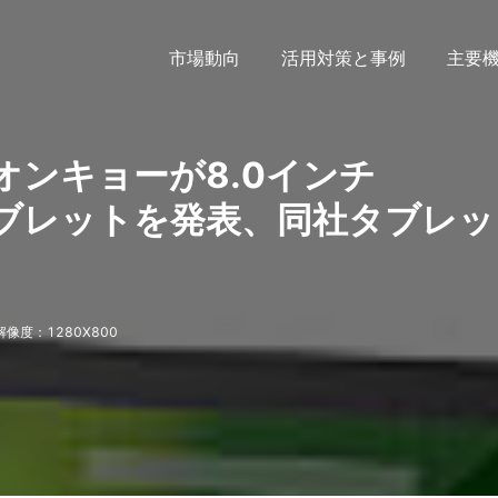
市場動向
活用対策と事例
主要
」オンキョーが8.0インチ
載タブレットを発表、同社タブレ
解像度：1280X800