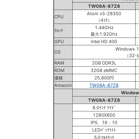
TW08A-87Z8
Atom x5-Z8350
CPU
（4ｺｱ）
1.44GHz
ｸﾛｯｸ
最大1.92Ghz
GPU
Intel HD 400
Windows 
OS
（32-b
RAM
2GB DDR3L
ROM
32GB eMMC
価格
25,800円
Amazon
TW08A-87Z8
Windo
TW08A-87Z8
8.0ｲﾝﾁ ﾜｲﾄﾞ
1280X800
IPS、16：10
LEDﾊﾞｯｸﾗｲﾄ
5点ﾏﾙﾁﾀｯﾁ