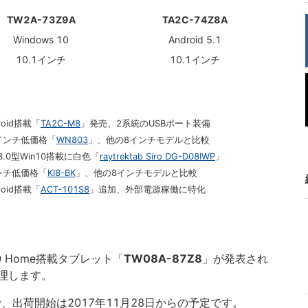
TW2A-73Z9A
TA2C-74Z8A
Windows 10
Android 5.1
10.1インチ
10.1インチ
oid搭載「
TA2C-M8
」発売、2系統のUSBポート装備
インチ低価格「
WN803
」、他の8インチモデルと比較
.0型Win10搭載に白色「
raytrektab Siro DG-D08IWP
」
ンチ低価格「
KI8-BK
」、他の8インチモデルと比較
oid搭載「
ACT-101S8
」追加、外部電源稼働に特化
10 Home搭載タブレット「
TW08A-87Z8
」が発表され
理します。
で、出荷開始は2017年11月28日からの予定です。