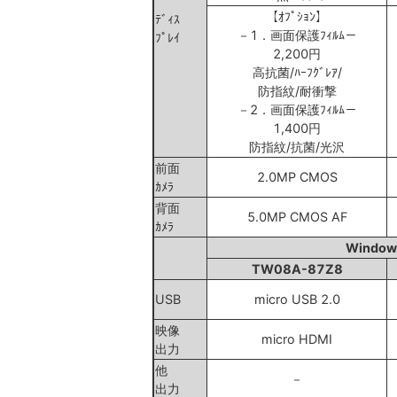
【ｵﾌﾟｼｮﾝ】
ﾃﾞｨｽ
－1．画面保護ﾌｨﾙﾑ－
ﾌﾟﾚｲ
2,200円
高抗菌/ﾊｰﾌｸﾞﾚｱ/
防指紋/耐衝撃
－2．画面保護ﾌｨﾙﾑ－
1,400円
防指紋/抗菌/光沢
前面
2.0MP CMOS
ｶﾒﾗ
背面
5.0MP CMOS AF
ｶﾒﾗ
Windo
TW08A-87Z8
USB
micro USB 2.0
映像
micro HDMI
出力
他
－
出力