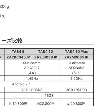
300g
Ah）
シリーズ比較
TAB4 8
TAB4 10
TAB4 10 Plus
P
ZA2B0045JP
ZA2J0039JP
ZA2M0085JP
Qualcomm
Qualcomm
APQ8017
APQ8053
（4ｺｱ）
（8ｺｱ）
1.4GHz
2.0GHz
Android 7.1
2GB LPDDR3
3GB LPDDR3
16GB
約19,800円
約22,800円
約29,800円