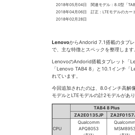
2018年05月04日 関連モデル：8.0型「TAB4 
2018年04月06日 訂正：LTEモデルのカード
2018年02月28日
Lenovo
からAndorid 7.1搭載のタブ
で、主な特徴とスペックを整理します
LenovoのAndorid搭載タブレット「
「Lenovo TAB4 8」と10.1インチ「Le
れています。
今回追加されたのは、8.0インチ高解像
モデルとLTEモデルの計2モデルがあ
TAB4 8 Plus
ZA2E0135JP
ZA2F0157
Qualcomm
Qualcom
CPU
APQ8053
MSM895
（8ｺｱ）
（8ｺｱ）