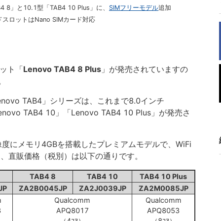
8」と10.1型「TAB4 10 Plus」に、
SIMフリーモデル
追加
スロットはNano SIMカード対応
レット「
Lenovo TAB4 8 Plus
」が発売されていますの
。
Lenovo TAB4」シリーズは、これまで8.0インチ
novo TAB4 10」「Lenovo TAB4 10 Plus」が発売さ
度にメモリ4GBを搭載したプレミアムモデルで、WiFi
り、直販価格（税別）は以下の通りです。
TAB4 8
TAB4 10
TAB4 10 Plus
JP
ZA2B0045JP
ZA2J0039JP
ZA2M0085JP
m
Qualcomm
Qualcomm
3
APQ8017
APQ8053
（4ｺｱ）
（8ｺｱ）