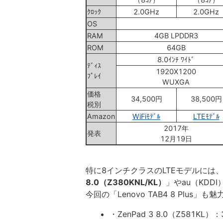
ｸﾛｯｸ
2.0GHz
2.0GHz
OS
RAM
4GB LPDDR3
ROM
64GB
8.0ｲﾝﾁ ﾜｲﾄﾞ
ﾃﾞｨｽ
1920X1200
ﾌﾟﾚｲ
WUXGA
価格
34,500円
38,500円
税別
Amazon
WiFiﾓﾃﾞﾙ
LTEﾓﾃﾞﾙ
2017年
発表
12月19日
特に8インチクラスのLTEモデルには、
8.0（Z380KNL/KL）
」やau（KDD
今回の「Lenovo TAB4 8 Plus
・ZenPad 3 8.0（Z581KL）：