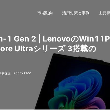
市場動向
活用対策と事例
主要
in-1 Gen 2 | LenovoのWin11P
ore Ultraシリーズ 3搭載の
解像度：2000X1200