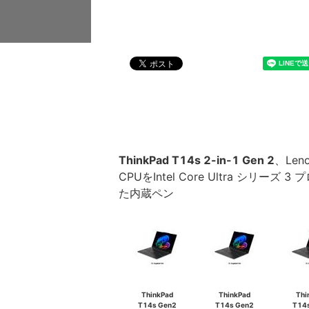
ThinkPad T14s 2-in-1 Gen 2
、Len
CPUをIntel Core Ultra シ
た内蔵ペン
ThinkPad
ThinkPad
Thi
T14s Gen2
T14s Gen2
T14