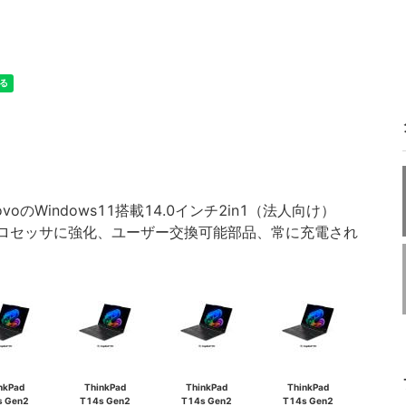
ovoのWindows11搭載14.0インチ2in1（法人向け）
リーズ 3 プロセッサに強化、ユーザー交換可能部品、常に充電され
nkPad
ThinkPad
ThinkPad
ThinkPad
s Gen2
T14s Gen2
T14s Gen2
T14s Gen2