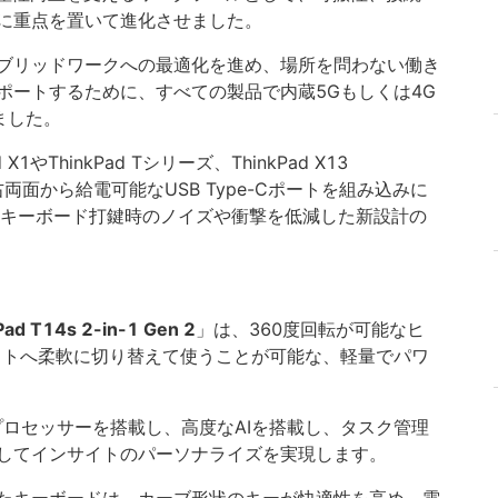
に重点を置いて進化させました。
ブリッドワークへの最適化を進め、場所を問わない働き
ポートするために、すべての製品で内蔵5Gもしくは4G
ました。
やThinkPad Tシリーズ、ThinkPad X13
体左右両面から給電可能なUSB Type-Cポートを組み込みに
ad Tではキーボード打鍵時のノイズや衝撃を低減した新設計の
Pad T14s 2-in-1 Gen 2
」は、360度回転が可能なヒ
ットへ柔軟に切り替えて使うことが可能な、軽量でパワ
シリーズ 3プロセッサーを搭載し、高度なAIを搭載し、タスク管理
してインサイトのパーソナライズを実現します。