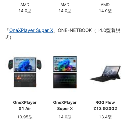
AMD
AMD
AMD
14.0型
14.0型
14.0型
「
OneXPlayer Super X
」ONE-NETBOOK（14.0型着脱
式）
OneXPlayer
OneXPlayer
ROG Flow
X1 Air
Super X
Z13 GZ302
10.95型
14.0型
13.4型