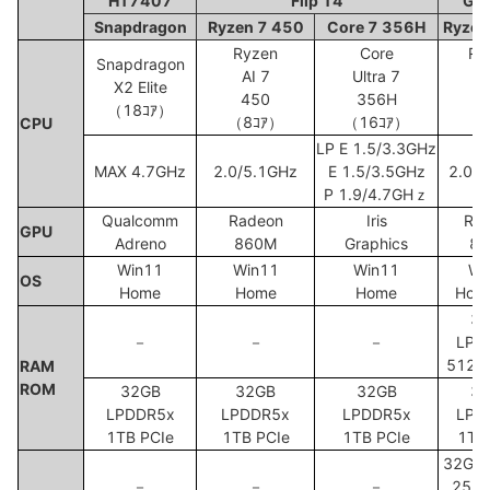
HT7407
Flip 14
Ge
Snapdragon
Ryzen 7 450
Core 7 356H
Ryzen
Ryzen
Core
Ry
Snapdragon
AI 7
Ultra 7
A
X2 Elite
450
356H
4
（18ｺｱ）
（8ｺｱ）
（16ｺｱ）
（8
CPU
LP E 1.5/3.3GHz
MAX 4.7GHz
2.0/5.1GHz
E 1.5/3.5GHz
2.0/
P 1.9/4.7GHｚ
Qualcomm
Radeon
Iris
Ra
GPU
Adreno
860M
Graphics
8
Win11
Win11
Win11
Wi
OS
Home
Home
Home
Hom
3
－
－
－
LPD
512G
RAM
ROM
32GB
32GB
32GB
3
LPDDR5x
LPDDR5x
LPDDR5x
LPD
1TB PCIe
1TB PCIe
1TB PCIe
1TB
32GB
－
－
－
255