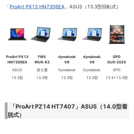
「
ProArt PX13 HN7306EA
」ASUS（13.3型回転式）
ProArt PX13
FMV
dynabook
dynabook
GPD
HN7306EA
WU8-K3
V8
V6
DUO 2025
ASUS
富士通
Dynabook
Dynabook
GPD
13.3型
13.3型
13.3型
13.3型
13.3+13.3型
「ProArt PZ14 HT7407」ASUS（14.0型着
脱式）