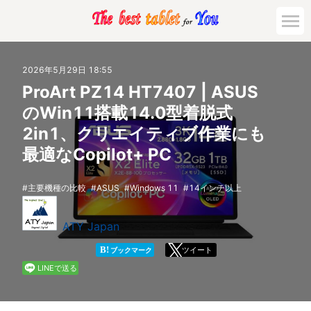
市場動向
2026年5月29日 18:55
ProArt PZ14 HT7407 | ASUS
活用対策と事例
のWin11搭載14.0型着脱式
2in1、クリエイティブ作業にも
主要機種の比較
最適なCopilot+ PC
ゲーミング
主要機種の比較
ASUS
Windows 11
14インチ以上
法人向け
ATY Japan
B!
ツイート
ブックマーク
LINEで送る