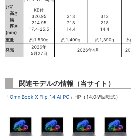
ｻｲｽﾞ
KB付
高さ
320.95
313
313
3
幅
214.95
218
218
2
厚さ
17.4-25.5
14.4
14.4
1
(mm)
重量
約1,530g
約1,400g
約1,390g
約1,
2026年
発売
2026年4月
202
5月27日
関連モデルの情報（当サイト）
「
OmniBook X Flip 14 AI PC
」HP（14.0型回転式）