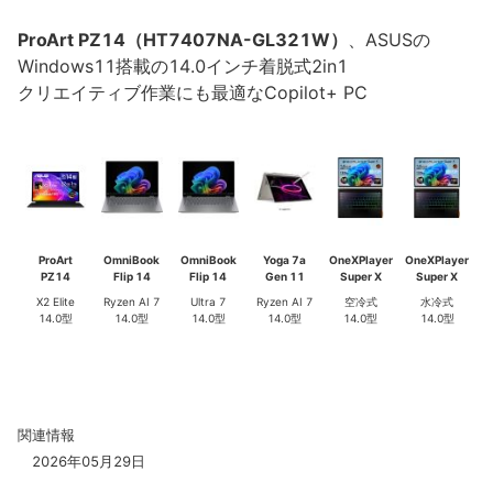
ProArt PZ14（HT7407NA-GL321W）
、ASUSの
Windows11搭載の14.0インチ着脱式2in1
クリエイティブ作業にも最適なCopilot+ PC
ProArt
OmniBook
OmniBook
Yoga 7a
OneXPlayer
OneXPlayer
PZ14
Flip 14
Flip 14
Gen 11
Super X
Super X
X2 Elite
Ryzen AI 7
Ultra 7
Ryzen AI 7
空冷式
水冷式
14.0型
14.0型
14.0型
14.0型
14.0型
14.0型
関連情報
2026年05月29日