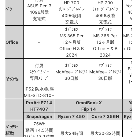
HP 700
HP 700
ASUS Pen 3
Yoga
ﾍﾟﾝ
ﾘﾁｬｰｼﾞﾌﾞﾙﾍﾟﾝ
ﾘﾁｬｰｼﾞﾌﾞﾙﾍﾟﾝ
4096段階
40
4096段階
4096段階
充電式
AES
充電式
充電式
ｵﾌﾟｼｮﾝ
ｵﾌﾟｼｮﾝ
ｵﾌ
MS 365 Per
MS 365 Per
MS 36
Office
－
12ヶ月版
12ヶ月版
12
Office H & B
Office H & B
+ Offi
2024
2024
2
ｵﾌ
付属
ｵﾌﾟｼｮﾝ
ｵﾌﾟｼｮﾝ
Blue
ｽﾀﾝﾄﾞｶﾊﾞｰ
McAfee+ ﾌﾟﾚﾐｱﾑ
McAfee+ ﾌﾟﾚﾐｱﾑ
Yog
専用ｽﾘｰﾌﾞ
30日版
30日版
その他
ﾄｰﾄ
IP52 防水/防塵
MIL-STD-810H
ProArt PZ14
OmniBook X
Yog
HT7407
Flip 14
Ge
Snapdragon
Ryzen 7 450
Core 7 356H
Ryzen
75Wh
ﾊﾞｯﾃﾘｰ
動画 14.5時間
70
駆動
最大24時間
最大30-32時間
ｱｲﾄﾞﾙ 17.1時間