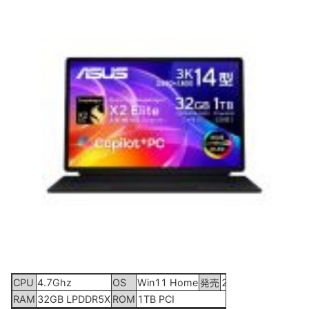
CPU
4.7Ghz
OS
Win11 Home
発売
2026年5月27日
RAM
32GB LPDDR5X
ROM
1TB PCI