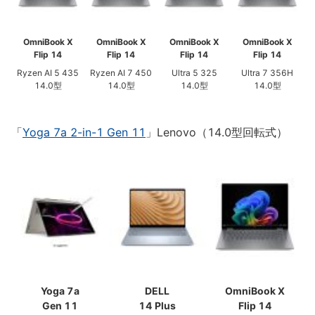
OmniBook X
OmniBook X
OmniBook X
OmniBook X
Flip 14
Flip 14
Flip 14
Flip 14
Ryzen AI 5 435
Ryzen AI 7 450
Ultra 5 325
Ultra 7 356H
14.0型
14.0型
14.0型
14.0型
「
Yoga 7a 2-in-1 Gen 11
」Lenovo（14.0型回転式）
Yoga 7a
DELL
OmniBook X
Gen 11
14 Plus
Flip 14