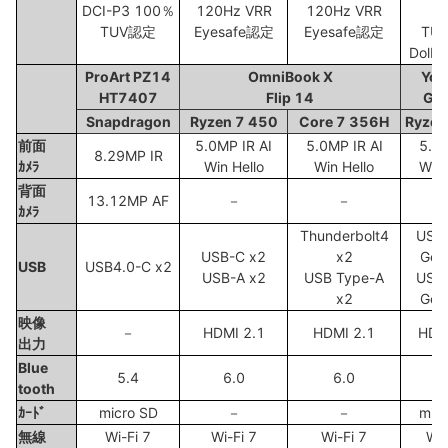
DCI-P3 100％
120Hz VRR
120Hz VRR
6
TUV認定
Eyesafe認定
Eyesafe認定
TU
Dolby
ProArt PZ14
OmniBook X
Yog
HT7407
Flip 14
Ge
Snapdragon
Ryzen 7 450
Core 7 356H
Ryzen
前面
5.0MP IR AI
5.0MP IR AI
5.0
8.29MP IR
ｶﾒﾗ
Win Hello
Win Hello
Win 
背面
13.12MP AF
－
－
ｶﾒﾗ
Thunderbolt4
USB
USB-C x2
x2
Gen
USB
USB4.0-C x2
USB-A x2
USB Type-A
USB
x2
Gen
映像
－
HDMI 2.1
HDMI 2.1
HDM
出力
Blue
5.4
6.0
6.0
5
tooth
ｶｰﾄﾞ
micro SD
－
－
mic
無線
Wi-Fi 7
Wi-Fi 7
Wi-Fi 7
Wi-