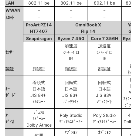
LAN
802.11 be
802.11 be
802.11 be
802.
WWAN
－
－
－
ｽﾛｯﾄ
－
－
－
ProArt PZ14
OmniBook X
Yog
HT7407
Flip 14
Ge
Snapdragon
Ryzen 7 450
Core 7 356H
Ryzen
加速度
加速度
ｾﾝｻｰ
ジャイロ
ジャイロ
IR
IR
顔
認証
顔認証
顔認証
顔認証
指
回
着脱式
回転式
回転式
日
ｷｰ
日本語
日本語
日本語
ﾊﾞｯ
ﾎﾞｰﾄﾞ
JIS 84ｷｰ
JIS 83ｷｰ
JIS 83ｷｰ
ｽﾄﾛｰｸ
ｲﾙﾐﾈｰﾄ
ﾊﾞｯｸﾗｲﾄ
ﾊﾞｯｸﾗｲﾄ
ﾋﾟｯﾁ
ﾃﾞｭｱﾙ
ｵｰ
Poly Studio
Poly Studio
4 ｽ
ｽﾋﾟｰｶｰ
ﾃﾞｨｵ
ﾃﾞｭｱﾙｽﾋﾟｰｶｰ
ﾃﾞｭｱﾙｽﾋﾟｰｶｰ
Dolby
Dolby Atmos
ｵﾌﾟｼｮﾝ
ｵﾌﾟｼｮﾝ
付属
ｵﾌ