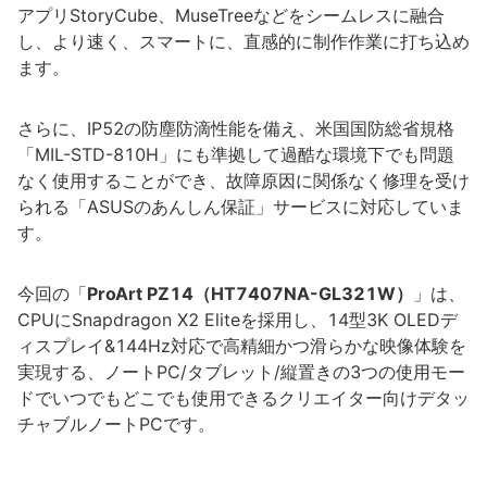
アプリStoryCube、MuseTreeなどをシームレスに融合
し、より速く、スマートに、直感的に制作作業に打ち込め
ます。
さらに、IP52の防塵防滴性能を備え、米国国防総省規格
「MIL-STD-810H」にも準拠して過酷な環境下でも問題
なく使用することができ、故障原因に関係なく修理を受け
られる「ASUSのあんしん保証」サービスに対応していま
す。
今回の「
ProArt PZ14（HT7407NA-GL321W）
」は、
CPUにSnapdragon X2 Eliteを採用し、14型3K OLEDデ
ィスプレイ&144Hz対応で高精細かつ滑らかな映像体験を
実現する、ノートPC/タブレット/縦置きの3つの使用モー
ドでいつでもどこでも使用できるクリエイター向けデタッ
チャブルノートPCです。