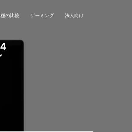
機種の比較
ゲーミング
法人向け
14
イ