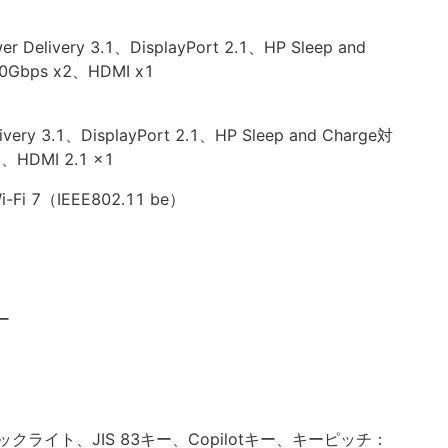
 Delivery 3.1、DisplayPort 2.1、HP Sleep and
0Gbps x2、HDMI x1
ivery 3.1、DisplayPort 2.1、HP Sleep and Charge対
、HDMI 2.1 x1
-Fi 7（IEEE802.11 be）
ー
ライト、JIS 83キー、Copilotキー、キーピッチ：