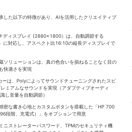
承した以下の特徴があり、AIを活用したクリエイティブ
 タッチディスプレイ (2880×1800）は、自動調節する
）に対応し、アスペクト比16:10の縦長ディスプレイで
しい内蔵ソリューションは、真の色合いを損ねることなく目の
も快適さを実現
スピーカーは、Polyによってサウンドチューニングされたスピ
プレミアムなサウンドを実現（アダプティブオーディ
認識し音量を自動調節）
密な書き心地とカスタムボタンを搭載した「HP 700
096段階、充電式）」をオプションで用意
ミニストレーターパスワード、TPMのセキュリティ機