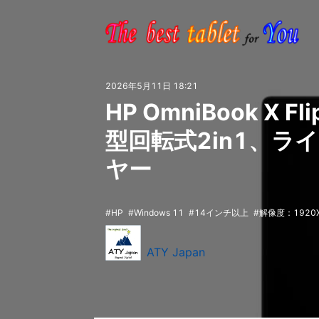
2026年5月11日 18:21
HP OmniBook X Fl
型回転式2in1、
ヤー
HP
Windows 11
14インチ以上
解像度：1920X
ATY Japan