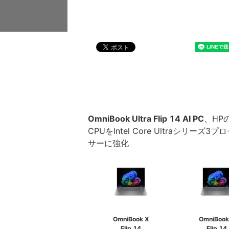
OmniBook Ultra Flip 14 AI PC
、HPの
CPUをIntel Core Ultraシリーズ
サーに強化
OmniBook X
OmniBook
Flip 14
Flip 14