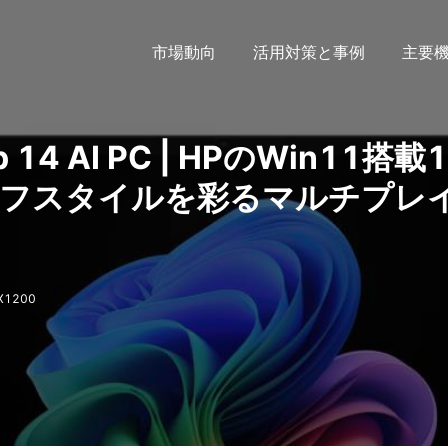
市場動向
活用対策と事例
主要
ip 14 AI PC | HPのWin11搭載
ライフスタイルを彩るマルチプレ
1200